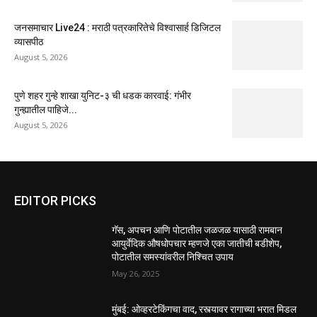
जनसमाचार Live24 : मराठी पत्रकारितेचे विश्वासार्ह डिजिटल
व्यासपीठ
August 5, 2026
पुणे शहर गुन्हे शाखा युनिट-३ ची धडक कारवाई: गंभीर
गुन्ह्यातील पाहिजे...
August 5, 2026
EDITOR PICKS
गॅस, अपचन आणि पोटातील जळजळ यासाठी रामबान
आयुर्वेदिक औषधोपचार म्हणजे एका जातीची बडीशेप,
पोटातील समस्यांवरील निश्चित उपाय
May 26, 2025
मुंबई: ओव्हरटेकिंगचा वाद, रस्त्यावर रागाच्या भरात मिडल