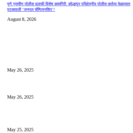
पुणे ग्रामीण पोलीस दलाची विशेष कामगिरी: कोल्हापूर परिक्षेत्रीय पोलीस कर्तव्य मेळाव्यात
पटकावली ‘जनरल चॅम्पियनशिप’!
August 8, 2026
EDITOR PICKS
गॅस, अपचन आणि पोटातील जळजळ यासाठी रामबान आयुर्वेदिक औषधोपचार म्हणजे एका 
बडीशेप, पोटातील समस्यांवरील निश्चित उपाय
May 26, 2025
मुंबई: ओव्हरटेकिंगचा वाद, रस्त्यावर रागाच्या भरात मिडल रोडवर युवकाने ठार मारले
May 26, 2025
युक्रेनियन ड्रोन दरम्यानच्या शापात पुतीनचे हेलिकॉप्टर अडकले, त्यानंतर रशियन सैन्यान
आश्चर्यकारक दर्शविले
May 25, 2025