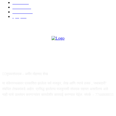
आरोग्य
598
मनोरंजन
569
सामाजिक
106
क्राईम
95
ABOUT US
✍🏻मुख्यसंपादक - अमीर मोहम्मद शेख
या संकेतस्थळावर प्रकाशित झालेला सर्व मजकूर, लेख आणि त्याचे हक्क , जबाबदारी''
संबंधित लेखकांकडे आहेत. प्रसिद्ध झालेल्या मजकुराशी संपादक सहमत असतीलच असे
नाही याचे उल्लंघन करणाऱ्यांवर कायदेशीर कारवाई करण्यात येईल. संपर्क :- 7744808833