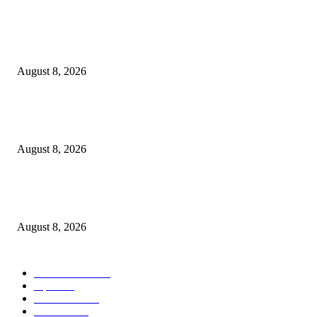
POPULAR POSTS
केंद्रीय गृहमंत्री दक्षता पदक (अन्वेषण) प्रदान सोहळा संपन्न
August 8, 2026
विश्रांतवाडी पोलिसांची धडक कारवाई; सराईत वाहन चोराकडून ४.८० लाख रुपयांच्या ६
दुचाक्या जप्त!
August 8, 2026
पुणे शहर गुन्हे शाखा युनिट २ ची धडक कारवाई: सराईत गुन्हेगारांकडून एक अग्निशस्त्र 
जिवंत काडतुसे जप्त
August 8, 2026
POPULAR CATEGORY
ताज्या बातम्या
2533
शहर
1402
टेक्नॉलॉजी
1000
देश-विदेश
606