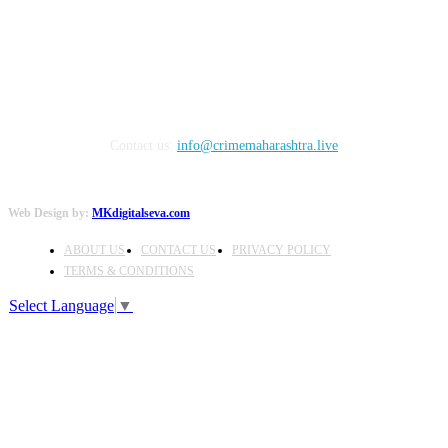
FOLLOW US
Contact us:
info@crimemaharashtra.live
Web Design by:
MKdigitalseva.com
ABOUT US
CONTACT US
PRIVACY POLICY
TERMS & CONDITIONS
Select Language
▼