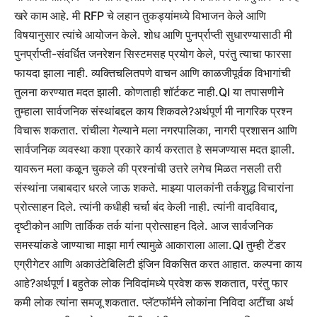
खरे काम आहे. मी RFP चे लहान तुकड्यांमध्ये विभाजन केले आणि
विषयानुसार त्यांचे आयोजन केले. शोध आणि पुनर्प्राप्ती सुधारण्यासाठी मी
पुनर्प्राप्ती-संवर्धित जनरेशन सिस्टमसह प्रयोग केले, परंतु त्याचा फारसा
फायदा झाला नाही. व्यक्तिचलितपणे वाचन आणि काळजीपूर्वक विभागांची
तुलना करण्यात मदत झाली.
कोणताही शॉर्टकट नाही.
QI या तपासणीने
तुम्हाला सार्वजनिक संस्थांबद्दल काय शिकवले?
अर्थपूर्ण
मी नागरिक प्रश्न
विचारू शकतात. रांचीला गेल्याने मला नगरपालिका, नागरी प्रशासन आणि
सार्वजनिक व्यवस्था कशा प्रकारे कार्य करतात हे समजण्यास मदत झाली.
यावरून मला कळून चुकले की प्रश्नांची उत्तरे लगेच मिळत नसली तरी
संस्थांना जबाबदार धरले जाऊ शकते. माझ्या पालकांनी तर्कशुद्ध विचारांना
प्रोत्साहन दिले. त्यांनी कधीही चर्चा बंद केली नाही.
त्यांनी वादविवाद,
दृष्टीकोन आणि तार्किक तर्क यांना प्रोत्साहन दिले. आज सार्वजनिक
समस्यांकडे जाण्याचा माझा मार्ग त्यामुळे आकाराला आला.
QI तुम्ही टेंडर
एग्रीगेटर आणि अकाउंटेबिलिटी इंजिन विकसित करत आहात. कल्पना काय
आहे?
अर्थपूर्ण
I बहुतेक लोक निविदांमध्ये प्रवेश करू शकतात, परंतु फार
कमी लोक त्यांना समजू शकतात. प्लॅटफॉर्मने लोकांना निविदा अटींचा अर्थ