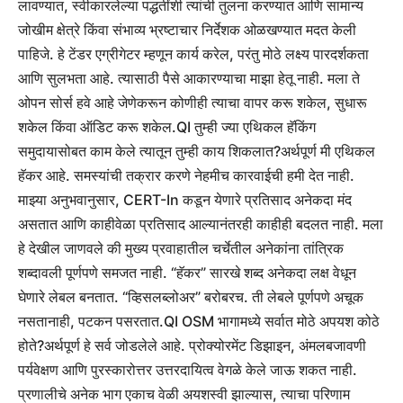
लावण्यात, स्वीकारलेल्या पद्धतींशी त्यांची तुलना करण्यात आणि सामान्य
जोखीम क्षेत्रे किंवा संभाव्य भ्रष्टाचार निर्देशक ओळखण्यात मदत केली
पाहिजे.
हे टेंडर एग्रीगेटर म्हणून कार्य करेल, परंतु मोठे लक्ष्य पारदर्शकता
आणि सुलभता आहे. त्यासाठी पैसे आकारण्याचा माझा हेतू नाही. मला ते
ओपन सोर्स हवे आहे जेणेकरून कोणीही त्याचा वापर करू शकेल, सुधारू
शकेल किंवा ऑडिट करू शकेल.
QI तुम्ही ज्या एथिकल हॅकिंग
समुदायासोबत काम केले त्यातून तुम्ही काय शिकलात?
अर्थपूर्ण
मी एथिकल
हॅकर आहे. समस्यांची तक्रार करणे नेहमीच कारवाईची हमी देत ​​नाही.
माझ्या अनुभवानुसार, CERT-In कडून येणारे प्रतिसाद अनेकदा मंद
असतात आणि काहीवेळा प्रतिसाद आल्यानंतरही काहीही बदलत नाही.
मला
हे देखील जाणवले की मुख्य प्रवाहातील चर्चेतील अनेकांना तांत्रिक
शब्दावली पूर्णपणे समजत नाही. “हॅकर” सारखे शब्द अनेकदा लक्ष वेधून
घेणारे लेबल बनतात. “व्हिसलब्लोअर” बरोबरच. ती लेबले पूर्णपणे अचूक
नसतानाही, पटकन पसरतात.
QI OSM भागामध्ये सर्वात मोठे अपयश कोठे
होते?
अर्थपूर्ण
हे सर्व जोडलेले आहे. प्रोक्योरमेंट डिझाइन, अंमलबजावणी
पर्यवेक्षण आणि पुरस्कारोत्तर उत्तरदायित्व वेगळे केले जाऊ शकत नाही.
प्रणालीचे अनेक भाग एकाच वेळी अयशस्वी झाल्यास, त्याचा परिणाम