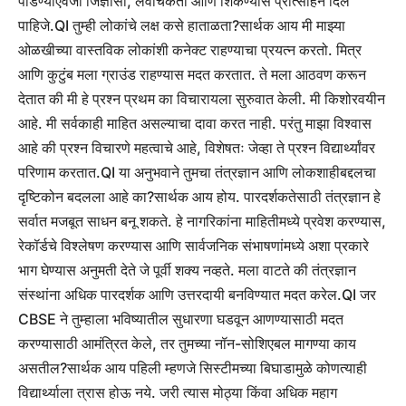
पाडण्याऐवजी जिज्ञासा, लवचिकता आणि शिकण्यास प्रोत्साहन दिले
पाहिजे.
QI तुम्ही लोकांचे लक्ष कसे हाताळता?
सार्थक आय
मी माझ्या
ओळखीच्या वास्तविक लोकांशी कनेक्ट राहण्याचा प्रयत्न करतो. मित्र
आणि कुटुंब मला ग्राउंड राहण्यास मदत करतात.
ते मला आठवण करून
देतात की मी हे प्रश्न प्रथम का विचारायला सुरुवात केली. मी किशोरवयीन
आहे. मी सर्वकाही माहित असल्याचा दावा करत नाही. परंतु माझा विश्वास
आहे की प्रश्न विचारणे महत्वाचे आहे, विशेषतः जेव्हा ते प्रश्न विद्यार्थ्यांवर
परिणाम करतात.
QI या अनुभवाने तुमचा तंत्रज्ञान आणि लोकशाहीबद्दलचा
दृष्टिकोन बदलला आहे का?
सार्थक आय
होय. पारदर्शकतेसाठी तंत्रज्ञान हे
सर्वात मजबूत साधन बनू शकते. हे नागरिकांना माहितीमध्ये प्रवेश करण्यास,
रेकॉर्डचे विश्लेषण करण्यास आणि सार्वजनिक संभाषणांमध्ये अशा प्रकारे
भाग घेण्यास अनुमती देते जे पूर्वी शक्य नव्हते.
मला वाटते की तंत्रज्ञान
संस्थांना अधिक पारदर्शक आणि उत्तरदायी बनविण्यात मदत करेल.
QI जर
CBSE ने तुम्हाला भविष्यातील सुधारणा घडवून आणण्यासाठी मदत
करण्यासाठी आमंत्रित केले, तर तुमच्या नॉन-सोशिएबल मागण्या काय
असतील?
सार्थक आय
पहिली म्हणजे सिस्टीमच्या बिघाडामुळे कोणत्याही
विद्यार्थ्याला त्रास होऊ नये. जरी त्यास मोठ्या किंवा अधिक महाग