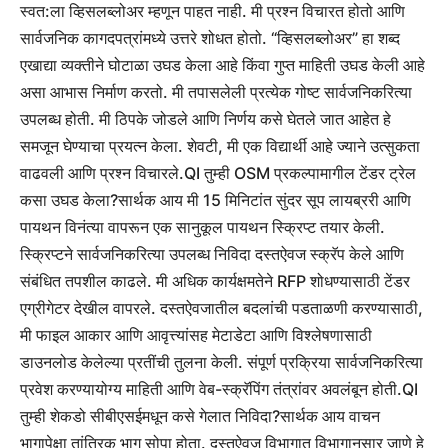
स्वत:ला व्हिसलब्लोअर म्हणून पाहत नाही. मी प्रश्न विचारत होतो आणि
सार्वजनिक कागदपत्रांमध्ये उत्तरे शोधत होतो. “व्हिसलब्लोअर” हा शब्द
एखाद्या व्यक्तीने घोटाळा उघड केला आहे किंवा गुप्त माहिती उघड केली आहे
असा आभास निर्माण करतो. मी तपासलेली प्रत्येक गोष्ट सार्वजनिकरित्या
उपलब्ध होती. मी ठिपके जोडले आणि निर्णय कसे घेतले जात आहेत हे
समजून घेण्याचा प्रयत्न केला. शेवटी, मी एक विद्यार्थी आहे ज्याने उत्सुकता
वाढवली आणि प्रश्न विचारले.
QI तुम्ही OSM प्रकल्पामागील टेंडर ट्रेल
कसा उघड केला?
सार्थक आय
मी 15 मिनिटांत सुंदर सूप लायब्ररी आणि
पायथन विनंत्या वापरून एक सानुकूल पायथन स्क्रिप्ट तयार केली.
स्क्रिप्टने सार्वजनिकरित्या उपलब्ध निविदा दस्तऐवज स्क्रॅप केले आणि
संबंधित तपशील काढले. मी अधिक कार्यक्षमतेने RFP शोधण्यासाठी टेंडर
एग्रीगेटर देखील वापरले. दस्तऐवजातील बदलांची पडताळणी करण्यासाठी,
मी फाइल आकार आणि आवृत्त्यांसह मेटाडेटा आणि विश्लेषणासाठी
डाउनलोड केलेल्या प्रतींची तुलना केली.
संपूर्ण प्रक्रिया सार्वजनिकरित्या
प्रवेश करण्यायोग्य माहिती आणि वेब-स्क्रॅपिंग तंत्रांवर अवलंबून होती.
QI
तुम्ही शेकडो सीबीएसईमधून कसे गेलात
निविदा
?
सार्थक आय
वाचन
भागापेक्षा तांत्रिक भाग सोपा होता. दस्तऐवज विभागात विभागानुसार जाणे हे