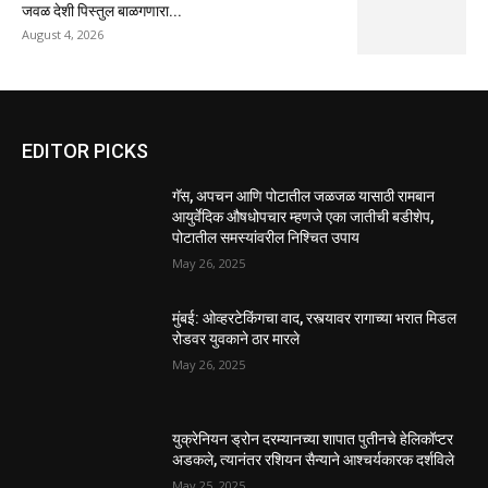
जवळ देशी पिस्तुल बाळगणारा...
August 4, 2026
EDITOR PICKS
गॅस, अपचन आणि पोटातील जळजळ यासाठी रामबान
आयुर्वेदिक औषधोपचार म्हणजे एका जातीची बडीशेप,
पोटातील समस्यांवरील निश्चित उपाय
May 26, 2025
मुंबई: ओव्हरटेकिंगचा वाद, रस्त्यावर रागाच्या भरात मिडल
रोडवर युवकाने ठार मारले
May 26, 2025
युक्रेनियन ड्रोन दरम्यानच्या शापात पुतीनचे हेलिकॉप्टर
अडकले, त्यानंतर रशियन सैन्याने आश्चर्यकारक दर्शविले
May 25, 2025