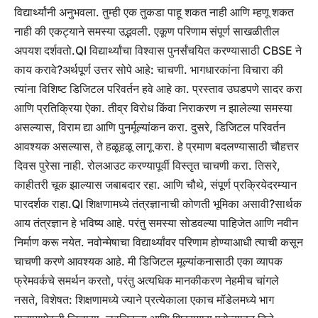
विद्यार्थ्यांनी अनुभवला. तुम्ही एक तुकडा पाहू शकत नाही आणि म्हणू शकत
नाही की एकट्याने समस्या उद्भवली. एकूण परिणाम संपूर्ण साखळीतील
अपयश दर्शवतो.
QI विद्यार्थ्यांचा विश्वास पुनर्संचयित करण्यासाठी CBSE ने
काय करावे?
अर्थपूर्ण
उत्तर सोपे आहे: चाचणी. भागधारकांना विचारा की
त्यांना विशिष्ट डिजिटल परिवर्तन हवे आहे का. प्रस्ताव उघडपणे सादर करा
आणि प्रतिक्रिया ऐका.
तीव्र विरोध किंवा निराकरण न झालेल्या समस्या
असल्यास, विराम द्या आणि पुनर्मूल्यांकन करा. दुसरे, डिजिटल परिवर्तन
आवश्यक असल्यास, ते हळूहळू लागू करा. हे प्रमाण बदलण्यासाठी चौहत्तर
दिवस पुरेसा नाही. रोलआउट करण्यापूर्वी विस्तृत चाचणी करा.
तिसरे,
काहीतरी चूक झाल्यास जबाबदार रहा. आणि चौथे, संपूर्ण प्रक्रियेदरम्यान
पारदर्शक राहा.
QI शिक्षणामध्ये तंत्रज्ञानाची कोणती भूमिका असावी?
सार्थक
आय
तंत्रज्ञान हे भविष्य आहे. परंतु समस्या सोडवल्या पाहिजेत आणि नवीन
निर्माण करू नयेत.
नवोन्मेषाचा विद्यार्थ्यांवर परिणाम होण्याआधी त्याची कसून
चाचणी करणे आवश्यक आहे. मी डिजिटल मूल्यांकनासाठी एका व्यापक
फ्रेमवर्कचे समर्थन करतो, परंतु अत्यधिक मानकीकरण नेहमीच चांगले
नसते, विशेषत: शिक्षणामध्ये ज्याने प्रत्येकाला एकाच मॉडेलमध्ये भाग