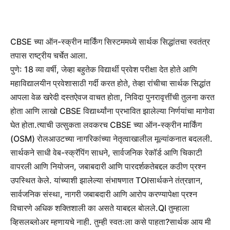
CBSE च्या ऑन-स्क्रीन मार्किंग सिस्टममध्ये सार्थक सिद्धांतचा स्वतंत्र
तपास राष्ट्रीय चर्चेत आला.
पुणे
: 18 व्या वर्षी, जेव्हा बहुतेक विद्यार्थी प्रवेश परीक्षा देत होते आणि
महाविद्यालयीन प्रवेशासाठी गर्दी करत होते, तेव्हा रांचीचा सार्थक सिद्धांत
आपला वेळ खरेदी दस्तऐवज वाचत होता, निविदा पुनरावृत्तींची तुलना करत
होता आणि लाखो CBSE विद्यार्थ्यांना प्रभावित झालेल्या निर्णयांचा मागोवा
घेत होता.
त्याची उत्सुकता लवकरच CBSE च्या ऑन-स्क्रीन मार्किंग
(OSM) रोलआउटच्या नागरिकांच्या नेतृत्वाखालील मूल्यांकनात बदलली.
सार्थकने साधी वेब-स्क्रॅपिंग साधने, सार्वजनिक रेकॉर्ड आणि चिकाटी
वापरली आणि नियोजन, जबाबदारी आणि पारदर्शकतेबद्दल कठीण प्रश्न
उपस्थित केले. यांच्याशी झालेल्या संभाषणात
TOI
सार्थकने तंत्रज्ञान,
सार्वजनिक संस्था, नागरी जबाबदारी आणि आरोप करण्यापेक्षा प्रश्न
विचारणे अधिक शक्तिशाली का असते याबद्दल बोलले.
QI तुम्हाला
व्हिसलब्लोअर म्हणायचे नाही. तुम्ही स्वतःला कसे पाहता?
सार्थक आय
मी