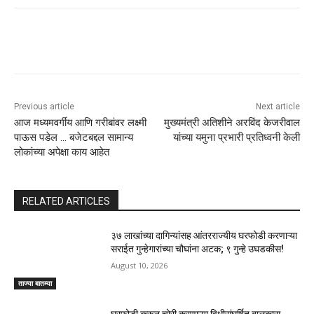
Previous article
Next article
आज मध्यमवर्गीय आणि गरीबांवर लक्ष्मी
मुख्यमंत्री अतिशीने अरविंद केजरीवाल
पाऊस पडेल … बजेटबद्दल सामान्य
यांच्या यमुना प्रभारी प्रतिध्वनी केली
लोकांच्या अपेक्षा काय आहेत
RELATED ARTICLES
३७ लाखांच्या दागिन्यांसह आंतरराज्यीय घरफोडी करणाऱ्या
सराईत गुन्हेगारांच्या चौघांना अटक; ९ गुन्हे उघडकीस!
August 10, 2026
ताज्या बातम्या
घरफोडी करून चोरी करणाऱ्या विधीसंघर्षित बालकास