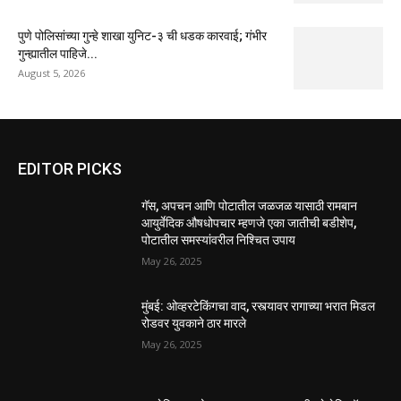
पुणे पोलिसांच्या गुन्हे शाखा युनिट-३ ची धडक कारवाई; गंभीर
गुन्ह्यातील पाहिजे...
August 5, 2026
EDITOR PICKS
गॅस, अपचन आणि पोटातील जळजळ यासाठी रामबान
आयुर्वेदिक औषधोपचार म्हणजे एका जातीची बडीशेप,
पोटातील समस्यांवरील निश्चित उपाय
May 26, 2025
मुंबई: ओव्हरटेकिंगचा वाद, रस्त्यावर रागाच्या भरात मिडल
रोडवर युवकाने ठार मारले
May 26, 2025