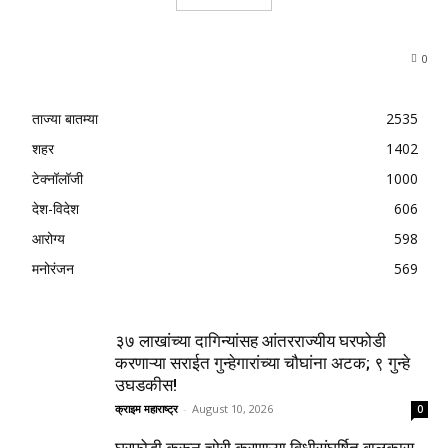
0
ताज्या बातम्या
2535
शहर
1402
टेक्नॉलॉजी
1000
देश-विदेश
606
आरोग्य
598
मनोरंजन
569
३७ लाखांच्या दागिन्यांसह आंतरराज्यीय घरफोडी
करणाऱ्या सराईत गुन्हेगारांच्या चौघांना अटक; ९ गुन्हे
उघडकीस!
क्राइम महाराष्ट्र
-
August 10, 2026
0
घरफोडी करून चोरी करणाऱ्या विधीसंघर्षित बालकास