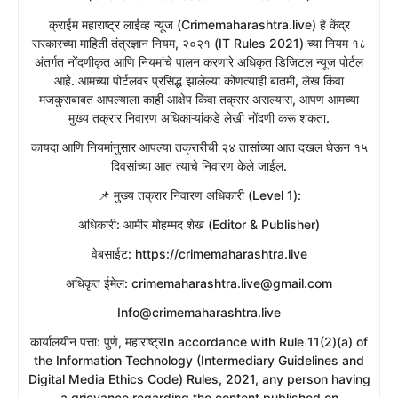
​क्राईम महाराष्ट्र लाईव्ह न्यूज (Crimemaharashtra.live) हे केंद्र
सरकारच्या माहिती तंत्रज्ञान नियम, २०२१ (IT Rules 2021) च्या नियम १८
अंतर्गत नोंदणीकृत आणि नियमांचे पालन करणारे अधिकृत डिजिटल न्यूज पोर्टल
आहे. आमच्या पोर्टलवर प्रसिद्ध झालेल्या कोणत्याही बातमी, लेख किंवा
मजकुराबाबत आपल्याला काही आक्षेप किंवा तक्रार असल्यास, आपण आमच्या
मुख्य तक्रार निवारण अधिकाऱ्यांकडे लेखी नोंदणी करू शकता.
​कायदा आणि नियमांनुसार आपल्या तक्रारीची २४ तासांच्या आत दखल घेऊन १५
दिवसांच्या आत त्याचे निवारण केले जाईल.
​📌 मुख्य तक्रार निवारण अधिकारी (Level 1):
​अधिकारी: आमीर मोहम्मद शेख (Editor & Publisher)
​वेबसाईट: https://crimemaharashtra.live
​अधिकृत ईमेल: crimemaharashtra.live@gmail.com
Info@crimemaharashtra.live
​कार्यालयीन पत्ता: पुणे, महाराष्ट्रIn accordance with Rule 11(2)(a) of
the Information Technology (Intermediary Guidelines and
Digital Media Ethics Code) Rules, 2021, any person having
a grievance regarding the content published on