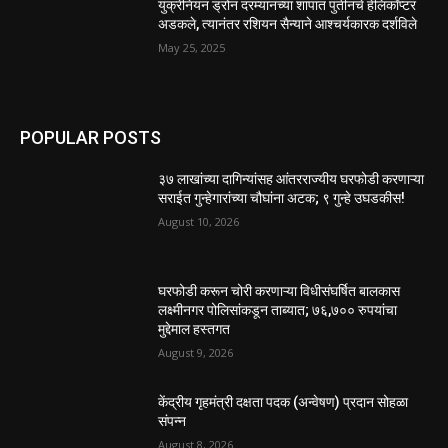
युक्रेनियन ड्रोन दरम्यानच्या शापात पुतीनचे हेलिकॉप्टर
अडकले, त्यानंतर रशियन सैन्याने आश्चर्यकारक दर्शविले
May 25, 2025
POPULAR POSTS
३७ लाखांच्या दागिन्यांसह आंतरराज्यीय घरफोडी करणाऱ्या
सराईत गुन्हेगारांच्या चौघांना अटक; ९ गुन्हे उघडकीस!
August 10, 2026
घरफोडी करून चोरी करणाऱ्या विधीसंघर्षित बालकास
लक्ष्मीनगर पोलिसांकडून ताब्यात; ७६,७०० रुपयांचा
मुद्देमाल हस्तगत
August 9, 2026
केंद्रीय गृहमंत्री दक्षता पदक (अन्वेषण) प्रदान सोहळा
संपन्न
August 8, 2026