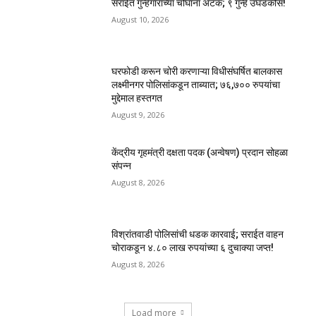
सराईत गुन्हेगारांच्या चौघांना अटक; ९ गुन्हे उघडकीस!
August 10, 2026
घरफोडी करून चोरी करणाऱ्या विधीसंघर्षित बालकास
लक्ष्मीनगर पोलिसांकडून ताब्यात; ७६,७०० रुपयांचा
मुद्देमाल हस्तगत
August 9, 2026
केंद्रीय गृहमंत्री दक्षता पदक (अन्वेषण) प्रदान सोहळा
संपन्न
August 8, 2026
विश्रांतवाडी पोलिसांची धडक कारवाई; सराईत वाहन
चोराकडून ४.८० लाख रुपयांच्या ६ दुचाक्या जप्त!
August 8, 2026
Load more