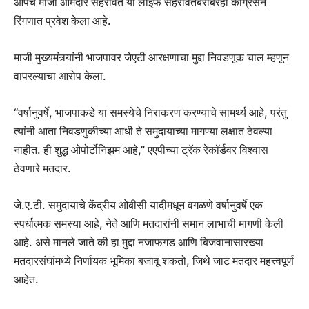
आपचे माजी आमदार सेहरावत या लाइफ सेहरावतबरोबरही कॉंग्रेसने
रिंगणात प्रवेश केला आहे.
माजी मुख्यमंत्र्यांनी भाजपावर जेएटी आरक्षणाचा मुद्दा निवडणूक चाल म्हणून
वापरल्याचा आरोप केला.
“वर्षानुवर्षे, भाजपाकडे या समस्येचे निराकरण करण्याचे सामर्थ्य आहे, परंतु
त्यांनी आता निवडणुकीच्या आधी ते समुदायाच्या मागण्या लक्षात ठेवल्या
नाहीत. ही शुद्ध ओपोर्टोनिझम आहे,” एएपीच्या ट्रॅक रेकॉर्डवर विश्वास
ठेवणारे मतदार.
जे.ए.टी. समुदायाचे केंद्रीय ओबीसी यादीमधून वगळणे वर्षानुवर्षे एक
स्पर्धात्मक समस्या आहे, नेते आणि मतदारांनी समान लाभाची मागणी केली
आहे. असे मानले जाते की हा मुद्दा नजाफगड आणि बिजवानासारख्या
मतदारसंघांमध्ये निर्णायक भूमिका बजावू शकतो, जिथे जाट मतदार महत्त्वपूर्ण
आहेत.