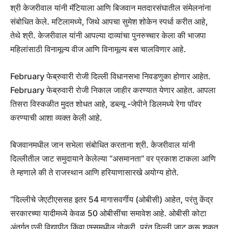
श्री केजरीवाल यांनी मॅटियाला आणि बिजवान मतदारसंघातील संमेलनांना
संबोधित केले. मटिलामध्ये, जिथे आपचा सुमेश शोकेन स्पर्धा करीत आहे,
तेथे श्री. केजरीवाल यांनी आपल्या दाव्यांचा पुनरुच्चार केला की भाजपा
महिलांसाठी विनामूल्य वीज आणि विनामूल्य बस चालविणार आहे.
February फेब्रुवारी रोजी दिल्ली विधानसभा निवडणुका होणार आहेत.
February फेब्रुवारी रोजी निकाल जाहीर करण्यात येणार आहेत. आपला
तिसरा विस्कळीत मुदत शोधत आहे, डब्ल्यू -जेपीने डिलमध्ये रेगा पॉवर
करण्याची आशा व्यक्त केली आहे.
बिजवानमधील जान सभेला संबोधित करताना श्री. केजरीवाल यांनी
दिल्लीतील जाट समुदायाने केलेल्या “असमानता” वर प्रकाश टाकला आणि
ते म्हणाले की ते राजस्थान आणि हरियाणासारखे अयोग्य होते.
“दिल्लीचे जेएटीएससह इतर 54 मागासवर्गीय (ओबीसी) आहेत, परंतु केंद्र
सरकारच्या यादीमध्ये केवळ 50 ओबीसींचा समावेश आहे. ओबीसी कोटा
अंतर्गत एली विद्यापीठ किंवा एम्समधील नोकरी, परंतु दिल्ली जाट करू शकत