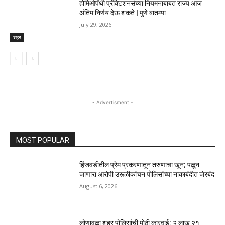
होमिओपॅथी प्रॅक्टिशनर्सच्या नियमनाबाबत राज्य आज
अंतिम निर्णय देऊ शकते | पुणे बातम्या
July 29, 2026
शहर
- Advertisment -
MOST POPULAR
हिंजवडीतील प्रेम प्रकरणातून तरुणाचा खून; पळून
जाणारा आरोपी उरूळीकांचन पोलिसांच्या नाकाबंदीत जेरबंद
August 6, 2026
लोणावळा शहर पोलिसांची मोठी कारवाई: २ लाख २१