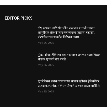
EDITOR PICKS
गॅस, अपचन आणि पोटातील जळजळ यासाठी रामबान
आयुर्वेदिक औषधोपचार म्हणजे एका जातीची बडीशेप,
पोटातील समस्यांवरील निश्चित उपाय
May 26, 2025
मुंबई: ओव्हरटेकिंगचा वाद, रस्त्यावर रागाच्या भरात मिडल
रोडवर युवकाने ठार मारले
May 26, 2025
युक्रेनियन ड्रोन दरम्यानच्या शापात पुतीनचे हेलिकॉप्टर
अडकले, त्यानंतर रशियन सैन्याने आश्चर्यकारक दर्शविले
May 25, 2025