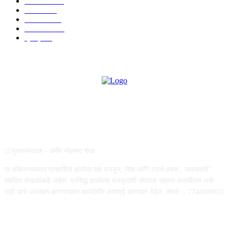
देश-विदेश
606
आरोग्य
598
मनोरंजन
569
सामाजिक
106
क्राईम
95
ABOUT US
✍🏻मुख्यसंपादक - अमीर मोहम्मद शेख
या संकेतस्थळावर प्रकाशित झालेला सर्व मजकूर, लेख आणि त्याचे हक्क , जबाबदारी''
संबंधित लेखकांकडे आहेत. प्रसिद्ध झालेल्या मजकुराशी संपादक सहमत असतीलच असे
नाही याचे उल्लंघन करणाऱ्यांवर कायदेशीर कारवाई करण्यात येईल. संपर्क :- 7744808833