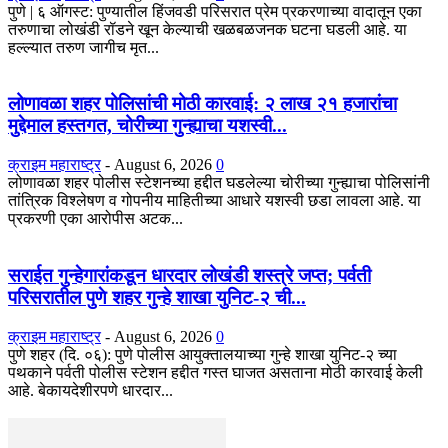
​पुणे | ६ ऑगस्ट: पुण्यातील हिंजवडी परिसरात प्रेम प्रकरणाच्या वादातून एका
तरुणाचा लोखंडी रॉडने खून केल्याची खळबळजनक घटना घडली आहे. या
हल्ल्यात तरुण जागीच मृत...
लोणावळा शहर पोलिसांची मोठी कारवाई: २ लाख २१ हजारांचा
मुद्देमाल हस्तगत, चोरीच्या गुन्ह्याचा यशस्वी...
क्राइम महाराष्ट्र
-
August 6, 2026
0
​लोणावळा शहर पोलीस स्टेशनच्या हद्दीत घडलेल्या चोरीच्या गुन्ह्याचा पोलिसांनी
तांत्रिक विश्लेषण व गोपनीय माहितीच्या आधारे यशस्वी छडा लावला आहे. या
प्रकरणी एका आरोपीस अटक...
सराईत गुन्हेगारांकडून धारदार लोखंडी शस्त्रे जप्त; पर्वती
परिसरातील पुणे शहर गुन्हे शाखा युनिट-२ ची...
क्राइम महाराष्ट्र
-
August 6, 2026
0
पुणे शहर (दि. ०६): पुणे पोलीस आयुक्तालयाच्या गुन्हे शाखा युनिट-२ च्या
पथकाने पर्वती पोलीस स्टेशन हद्दीत गस्त घाजत असताना मोठी कारवाई केली
आहे. बेकायदेशीरपणे धारदार...