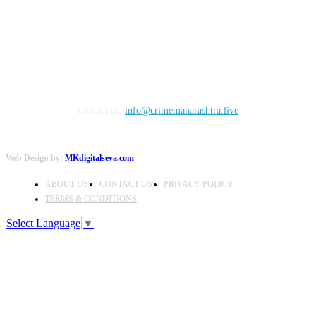
FOLLOW US
Contact us:
info@crimemaharashtra.live
Web Design by:
MKdigitalseva.com
ABOUT US
CONTACT US
PRIVACY POLICY
TERMS & CONDITIONS
Select Language
▼