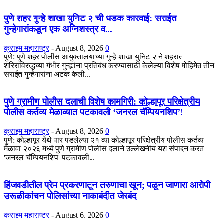
पुणे शहर गुन्हे शाखा युनिट २ ची धडक कारवाई: सराईत
गुन्हेगारांकडून एक अग्निशस्त्र व...
क्राइम महाराष्ट्र
-
August 8, 2026
0
​पुणे: पुणे शहर पोलीस आयुक्तालयाच्या गुन्हे शाखा युनिट २ ने शहरात
शरिराविरुद्धच्या गंभीर गुन्ह्यांना प्रतिबंध करण्यासाठी केलेल्या विशेष मोहिमेत तीन
सराईत गुन्हेगारांना अटक केली...
पुणे ग्रामीण पोलीस दलाची विशेष कामगिरी: कोल्हापूर परिक्षेत्रीय
पोलीस कर्तव्य मेळाव्यात पटकावली ‘जनरल चॅम्पियनशिप’!
क्राइम महाराष्ट्र
-
August 8, 2026
0
पुणे: कोल्हापूर येथे पार पडलेल्या २१ व्या कोल्हापूर परिक्षेत्रीय पोलीस कर्तव्य
मेळावा २०२६ मध्ये पुणे ग्रामीण पोलीस दलाने उल्लेखनीय यश संपादन करत
'जनरल चॅम्पियनशिप' पटकावली...
हिंजवडीतील प्रेम प्रकरणातून तरुणाचा खून; पळून जाणारा आरोपी
उरूळीकांचन पोलिसांच्या नाकाबंदीत जेरबंद
क्राइम महाराष्ट्र
-
August 6, 2026
0