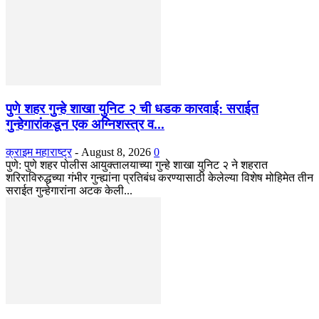
पुणे शहर गुन्हे शाखा युनिट २ ची धडक कारवाई: सराईत
गुन्हेगारांकडून एक अग्निशस्त्र व...
क्राइम महाराष्ट्र
-
August 8, 2026
0
​पुणे: पुणे शहर पोलीस आयुक्तालयाच्या गुन्हे शाखा युनिट २ ने शहरात
शरिराविरुद्धच्या गंभीर गुन्ह्यांना प्रतिबंध करण्यासाठी केलेल्या विशेष मोहिमेत तीन
सराईत गुन्हेगारांना अटक केली...