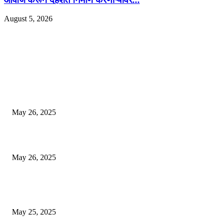
August 5, 2026
EDITOR PICKS
गॅस, अपचन आणि पोटातील जळजळ यासाठी रामबान आयुर्वेदिक औषधोपचार म्हणजे एका 
बडीशेप, पोटातील समस्यांवरील निश्चित उपाय
May 26, 2025
मुंबई: ओव्हरटेकिंगचा वाद, रस्त्यावर रागाच्या भरात मिडल रोडवर युवकाने ठार मारले
May 26, 2025
युक्रेनियन ड्रोन दरम्यानच्या शापात पुतीनचे हेलिकॉप्टर अडकले, त्यानंतर रशियन सैन्यान
आश्चर्यकारक दर्शविले
May 25, 2025