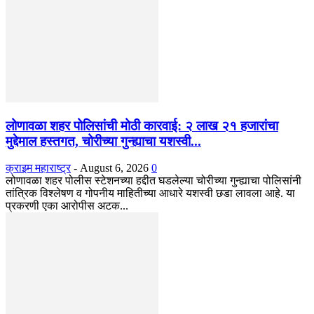
लोणावळा शहर पोलिसांची मोठी कारवाई: २ लाख २१ हजारांचा
मुद्देमाल हस्तगत, चोरीच्या गुन्ह्याचा यशस्वी...
क्राइम महाराष्ट्र
-
August 6, 2026
0
​लोणावळा शहर पोलीस स्टेशनच्या हद्दीत घडलेल्या चोरीच्या गुन्ह्याचा पोलिसांनी
तांत्रिक विश्लेषण व गोपनीय माहितीच्या आधारे यशस्वी छडा लावला आहे. या
प्रकरणी एका आरोपीस अटक...