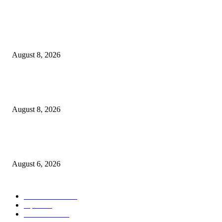
POPULAR POSTS
पुणे शहर गुन्हे शाखा युनिट २ ची धडक कारवाई: सराईत गुन्हेगारांकडून एक अग्निशस्त्र 
जिवंत काडतुसे जप्त
August 8, 2026
पुणे ग्रामीण पोलीस दलाची विशेष कामगिरी: कोल्हापूर परिक्षेत्रीय पोलीस कर्तव्य मेळाव्यात
पटकावली ‘जनरल चॅम्पियनशिप’!
August 8, 2026
हिंजवडीतील प्रेम प्रकरणातून तरुणाचा खून; पळून जाणारा आरोपी उरूळीकांचन पोलिसांच
नाकाबंदीत जेरबंद
August 6, 2026
POPULAR CATEGORY
ताज्या बातम्या
2531
शहर
1402
टेक्नॉलॉजी
1000