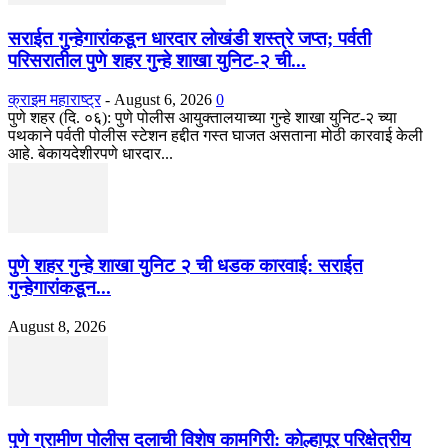
सराईत गुन्हेगारांकडून धारदार लोखंडी शस्त्रे जप्त; पर्वती
परिसरातील पुणे शहर गुन्हे शाखा युनिट-२ ची...
क्राइम महाराष्ट्र
-
August 6, 2026
0
पुणे शहर (दि. ०६): पुणे पोलीस आयुक्तालयाच्या गुन्हे शाखा युनिट-२ च्या
पथकाने पर्वती पोलीस स्टेशन हद्दीत गस्त घाजत असताना मोठी कारवाई केली
आहे. बेकायदेशीरपणे धारदार...
पुणे शहर गुन्हे शाखा युनिट २ ची धडक कारवाई: सराईत
गुन्हेगारांकडून...
August 8, 2026
पुणे ग्रामीण पोलीस दलाची विशेष कामगिरी: कोल्हापूर परिक्षेत्रीय