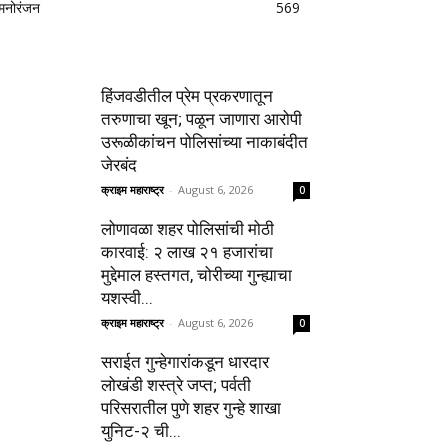
मनोरंजन
569
हिंजवडीतील प्रेम प्रकरणातून
तरुणाचा खून; पळून जाणारा आरोपी
उरूळीकांचन पोलिसांच्या नाकाबंदीत
जेरबंद
क्राइम महाराष्ट्र
-
August 6, 2026
0
लोणावळा शहर पोलिसांची मोठी
कारवाई: २ लाख २१ हजारांचा
मुद्देमाल हस्तगत, चोरीच्या गुन्ह्याचा
यशस्वी...
क्राइम महाराष्ट्र
-
August 6, 2026
0
सराईत गुन्हेगारांकडून धारदार
लोखंडी शस्त्रे जप्त; पर्वती
परिसरातील पुणे शहर गुन्हे शाखा
युनिट-२ ची...