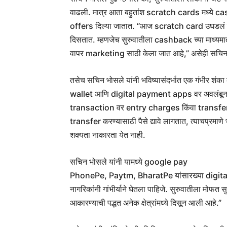
वाढली. मात्र आता बहुतांश scratch cards मध्य
offers दिल्या जातात. “आज scratch card उघडलं 
दिसतात. म्हणजेच सुरुवातीला cashback च्या माध्य
वापर marketing साठी केला जात आहे,” असेही सचिन भ
तसेच सचिन भोसले यांनी भविष्यासंदर्भात एक गंभीर शंका व
wallet आणि digital payment apps वर अवलंबून झाल
transaction वर entry charges किंवा transf
transfer करण्यासाठी पैसे द्यावे लागतात, त्याचप्रमा
शक्यता नाकारता येत नाही.
सचिन भोसले यांनी यामध्ये google pay
PhonePe, Paytm, BharatPe यांसारख्या digital wall
नागरिकांनी गांभीर्याने घेतला पाहिजे. सुरुवातीला मोफ
आकारण्याची पद्धत अनेक क्षेत्रांमध्ये दिसून आली आहे.”