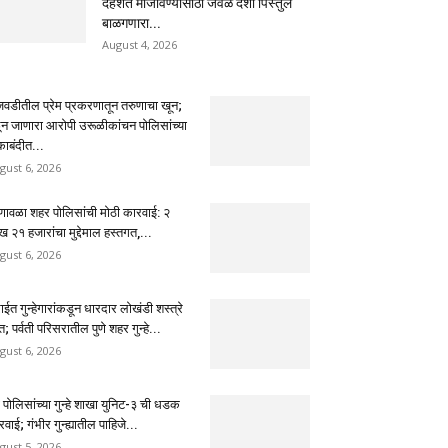
दहशत माजविण्यासाठी जवळ देशी पिस्तुल
बाळगणारा...
August 4, 2026
ंजवडीतील प्रेम प्रकरणातून तरुणाचा खून;
ून जाणारा आरोपी उरूळीकांचन पोलिसांच्या
काबंदीत...
gust 6, 2026
णावळा शहर पोलिसांची मोठी कारवाई: २
 २१ हजारांचा मुद्देमाल हस्तगत,...
gust 6, 2026
ईत गुन्हेगारांकडून धारदार लोखंडी शस्त्रे
त; पर्वती परिसरातील पुणे शहर गुन्हे...
gust 6, 2026
े पोलिसांच्या गुन्हे शाखा युनिट-३ ची धडक
वाई; गंभीर गुन्ह्यातील पाहिजे...
gust 5, 2026