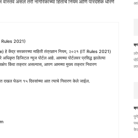
तील वास्तव असले तरी नागरिकांच्या हिताचे नियम आणि पारदर्शक धोरणे
आहे
T Rules 2021)
क्र
e) हे केंद्र सरकारच्या माहिती तंत्रज्ञान नियम, २०२१ (IT Rules 2021)
​लो
 अधिकृत डिजिटल न्यूज पोर्टल आहे. आमच्या पोर्टलवर प्रसिद्ध झालेल्या
पो
क्षेप किंवा तक्रार असल्यास, आपण आमच्या मुख्य तक्रार निवारण
ला
 आत दखल घेऊन १५ दिवसांच्या आत त्याचे निवारण केले जाईल.
क्र
पुण
om
पथ
के