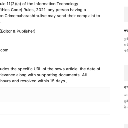
with Rule 11(2)(a) of the Information Technology
Ethics Code) Rules, 2021, any person having a
on Crimemaharashtra.live may send their complaint to
.
क्र
Editor & Publisher)
पु
वरि
l.com
गं
ludes the specific URL of the news article, the date of
 grievance along with supporting documents. All
hours and resolved within 15 days.,
क्र
जन
पु
हे 