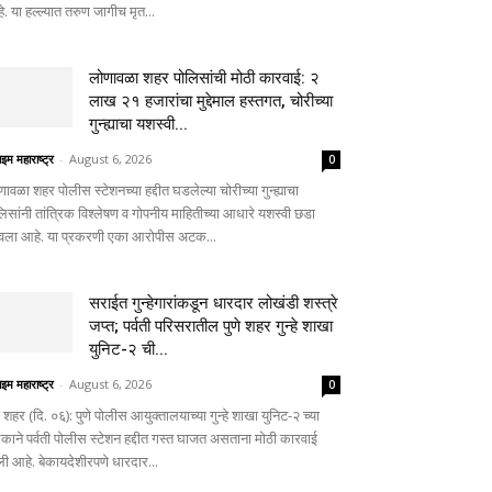
. या हल्ल्यात तरुण जागीच मृत...
लोणावळा शहर पोलिसांची मोठी कारवाई: २
लाख २१ हजारांचा मुद्देमाल हस्तगत, चोरीच्या
गुन्ह्याचा यशस्वी...
ाइम महाराष्ट्र
-
August 6, 2026
0
णावळा शहर पोलीस स्टेशनच्या हद्दीत घडलेल्या चोरीच्या गुन्ह्याचा
लिसांनी तांत्रिक विश्लेषण व गोपनीय माहितीच्या आधारे यशस्वी छडा
वला आहे. या प्रकरणी एका आरोपीस अटक...
सराईत गुन्हेगारांकडून धारदार लोखंडी शस्त्रे
जप्त; पर्वती परिसरातील पुणे शहर गुन्हे शाखा
युनिट-२ ची...
ाइम महाराष्ट्र
-
August 6, 2026
0
े शहर (दि. ०६): पुणे पोलीस आयुक्तालयाच्या गुन्हे शाखा युनिट-२ च्या
काने पर्वती पोलीस स्टेशन हद्दीत गस्त घाजत असताना मोठी कारवाई
ली आहे. बेकायदेशीरपणे धारदार...