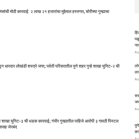
ंची मोठी कारवाई: २ लाख २१ हजारांचा मुद्देमाल हस्तगत, चोरीच्या गुन्ह्याचा
हि
पळ
ना
Au
लो
डून धारदार लोखंडी शस्त्रे जप्त; पर्वती परिसरातील पुणे शहर गुन्हे शाखा युनिट-२ ची
लाख
Au
सरा
जप्
Au
ुन्हे शाखा युनिट-३ ची धडक कारवाई; गंभीर गुन्ह्यातील पाहिजे आरोपी ३ गावठी पिस्टल
पुण
ासह जेरबंद
कार
Au