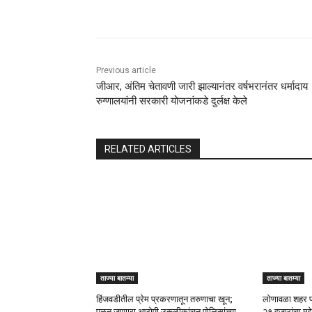
Share
Previous article
जीआर, अंतिम चेतावणी जारी झाल्यानंतर वर्षभरानंतर धर्मादाय
रुग्णालयांनी सरकारी योजनांकडे दुर्लक्ष केले
RELATED ARTICLES
ताज्या बातम्या
ताज्या बातम्या
हिंजवडीतील प्रेम प्रकरणातून तरुणाचा खून;
लोणावळा शहर प
पळून जाणारा आरोपी उरूळीकांचन पोलिसांच्या
२१ हजारांचा मुद्द