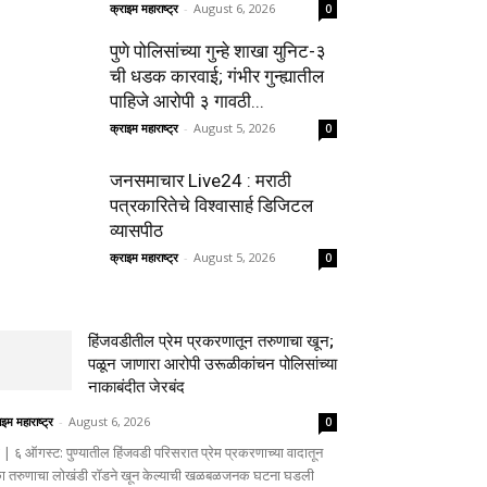
क्राइम महाराष्ट्र
-
August 6, 2026
0
पुणे पोलिसांच्या गुन्हे शाखा युनिट-३
ची धडक कारवाई; गंभीर गुन्ह्यातील
पाहिजे आरोपी ३ गावठी...
क्राइम महाराष्ट्र
-
August 5, 2026
0
जनसमाचार Live24 : मराठी
पत्रकारितेचे विश्वासार्ह डिजिटल
व्यासपीठ
क्राइम महाराष्ट्र
-
August 5, 2026
0
हिंजवडीतील प्रेम प्रकरणातून तरुणाचा खून;
पळून जाणारा आरोपी उरूळीकांचन पोलिसांच्या
नाकाबंदीत जेरबंद
ाइम महाराष्ट्र
-
August 6, 2026
0
णे | ६ ऑगस्ट: पुण्यातील हिंजवडी परिसरात प्रेम प्रकरणाच्या वादातून
ा तरुणाचा लोखंडी रॉडने खून केल्याची खळबळजनक घटना घडली