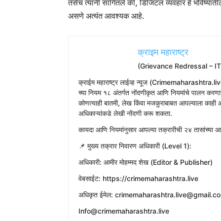
तसेच त्यांनी सांगितले की, डिजिटल व्यवहार हे भविष्या
असणे अत्यंत आवश्यक आहे.
क्राइम महाराष्ट्र
(Grievance Redressal – I
​क्राईम महाराष्ट्र लाईव्ह न्यूज (Crimemaharashtra.liv
च्या नियम १८ अंतर्गत नोंदणीकृत आणि नियमांचे पालन करणारे
कोणत्याही बातमी, लेख किंवा मजकुराबाबत आपल्याला काही आ
अधिकाऱ्यांकडे लेखी नोंदणी करू शकता.
​कायदा आणि नियमांनुसार आपल्या तक्रारीची २४ तासांच्या
​📌 मुख्य तक्रार निवारण अधिकारी (Level 1):
​अधिकारी: आमीर मोहम्मद शेख (Editor & Publisher)
​वेबसाईट: https://crimemaharashtra.live
​अधिकृत ईमेल: crimemaharashtra.live@gmail.c
Info@crimemaharashtra.live