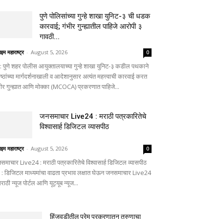
पुणे पोलिसांच्या गुन्हे शाखा युनिट-३ ची धडक
कारवाई; गंभीर गुन्ह्यातील पाहिजे आरोपी ३
गावठी...
ाइम महाराष्ट्र
-
August 5, 2026
0
णे: पुणे शहर पोलीस आयुक्तालयाच्या गुन्हे शाखा युनिट-३ कडील पथकाने
ष्ठांच्या मार्गदर्शनाखाली व आदेशानुसार अत्यंत महत्त्वाची कारवाई करत
भीर गुन्ह्यात आणि मोक्का (MCOCA) प्रकरणात पाहिजे...
जनसमाचार Live24 : मराठी पत्रकारितेचे
विश्वासार्ह डिजिटल व्यासपीठ
ाइम महाराष्ट्र
-
August 5, 2026
0
समाचार Live24 : मराठी पत्रकारितेचे विश्वासार्ह डिजिटल व्यासपीठ
णे : डिजिटल माध्यमांचा वाढता प्रभाव लक्षात घेऊन जनसमाचार Live24
मराठी न्यूज पोर्टल आणि यूट्यूब न्यूज...
हिंजवडीतील प्रेम प्रकरणातून तरुणाचा