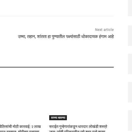
Next article
उष्मा, तहान, शांतता हा पुण्यातील पक्ष्यांसाठी धोकादायक हंगाम आहे
ताज्या बातम्या
ोलिसांची मोठी कारवाई: २ लाख
सराईत गुन्हेगारांकडून धारदार लोखंडी शस्त्रे
ेमाल हस्तगत, चोरीच्या गुन्ह्याचा
जप्त; पर्वती परिसरातील पुणे शहर गुन्हे शाखा