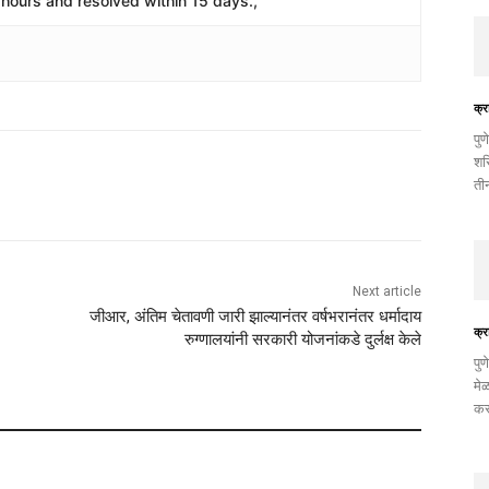
hours and resolved within 15 days.,
क्र
​पु
शरि
तीन
Next article
जीआर, अंतिम चेतावणी जारी झाल्यानंतर वर्षभरानंतर धर्मादाय
क्र
रुग्णालयांनी सरकारी योजनांकडे दुर्लक्ष केले
पुण
मे
कर