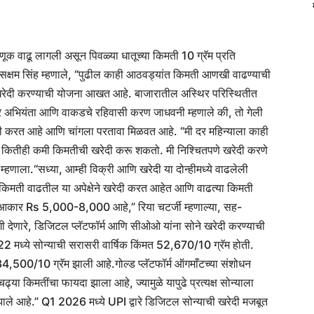
तवणूक वाढू लागली असून पिवळ्या धातूच्या किमती 10 ग्रॅम प्रति
 सक्षम सिंह म्हणाले, “पुढील काही आठवड्यांत किमती आणखी वाढण्याची
ने खरेदी करण्याची योजना आखत आहे. बाजारातील अस्थिर परिस्थितीत
र अभियंता आणि वाकडचे रहिवासी करण जाधवनी म्हणाले की, तो गेली
 खरेदी करत आहे आणि चांगला परतावा मिळवत आहे. “मी दर महिन्याला काही
ी कितीही कमी किमतीची खरेदी करू शकतो. मी निश्चितपणे खरेदी करणे
 म्हणाला.
“सध्या, आम्ही विक्री आणि खरेदी या दोन्हीमध्ये वाढलेली
 किमती वाढतील या अपेक्षेने खरेदी करत आहेत आणि वाढत्या किमती
ट आकार Rs 5,000-8,000 आहे,” रिया चटर्जी म्हणाल्या, सह-
ी देणारे, डिजिटल प्लॅटफॉर्म आणि सीओओ यांना सोने खरेदी करण्याची
2 मध्ये सोन्याची सरासरी वार्षिक किंमत 52,670/10 ग्रॅम होती.
1,34,500/10 ग्रॅम झाली आहे.
गोल्ड प्लॅटफॉर्म ऑगमाँटच्या संशोधन
ढ्या किमतींचा फायदा झाला आहे, ज्यामुळे यापुढे प्रत्यक्ष सोन्याला
झाले आहे.” Q1 2026 मध्ये UPI द्वारे डिजिटल सोन्याची खरेदी मजबूत