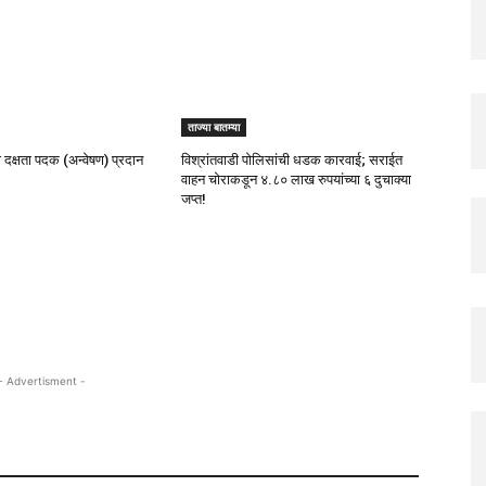
ताज्या बातम्या
री दक्षता पदक (अन्वेषण) प्रदान
विश्रांतवाडी पोलिसांची धडक कारवाई; सराईत
वाहन चोराकडून ४.८० लाख रुपयांच्या ६ दुचाक्या
जप्त!
- Advertisment -