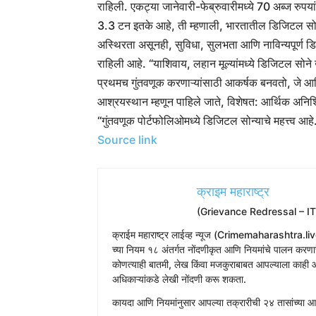
राहिली. एकट्या जानेवारी-फेब्रुवारीमध्ये 70 अब्ज रुपयां
3.3 टन इतके आहे, ती म्हणाली, भारतातील डिजिटल सोन्या
अस्थिरता असूनही, सुविधा, सुलभता आणि नाविन्यपूर्ण 
राहिली आहे. “याशिवाय, लहान मूल्यांमध्ये डिजिटल सोने
प्रथमच गुंतवणूक करणाऱ्यांसाठी आकर्षक बनवतो, जे आर्थ
आश्रयस्थान म्हणून पाहिले जाते, विशेषत: आर्थिक अनिश
“गुंतवणूक पोर्टफोलिओमध्ये डिजिटल सोन्याचे महत्त्व आहे
Source link
क्राइम महाराष्ट्र
(Grievance Redressal – I
​क्राईम महाराष्ट्र लाईव्ह न्यूज (Crimemaharashtra.liv
च्या नियम १८ अंतर्गत नोंदणीकृत आणि नियमांचे पालन करणारे
कोणत्याही बातमी, लेख किंवा मजकुराबाबत आपल्याला काही आ
अधिकाऱ्यांकडे लेखी नोंदणी करू शकता.
​कायदा आणि नियमांनुसार आपल्या तक्रारीची २४ तासांच्या