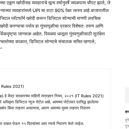
च्या एकूण खरेदीसह व्यवहाराचे मूल्य वर्षानुवर्षे जवळपास चौपट झाले, जे
च्या व्यवहारांमध्ये UPI चा वाटा 90% पेक्षा जास्त आहे.
बाजारातील
डिजिटल प्लॅटफॉर्म खरेदी करून डिजिटल सोन्याची मागणी लवचिक
 खरेदी करण्याचा पर्याय हा गुंतवणूकीचा प्रकार विशेषतः तरुण आणि
िकदृष्ट्या जागरूक आहेत. पिवळ्या धातूला गुंतवणुकीसाठी सुरक्षित
्चिततेच्या काळात, डिजिटल सोन्याचे संचालक समित म्हणाले,
.”
T Rules 2021)
e) हे केंद्र सरकारच्या माहिती तंत्रज्ञान नियम, २०२१ (IT Rules 2021)
 अधिकृत डिजिटल न्यूज पोर्टल आहे. आमच्या पोर्टलवर प्रसिद्ध झालेल्या
क्षेप किंवा तक्रार असल्यास, आपण आमच्या मुख्य तक्रार निवारण
क्र
पुण
 आत दखल घेऊन १५ दिवसांच्या आत त्याचे निवारण केले जाईल.
गुन