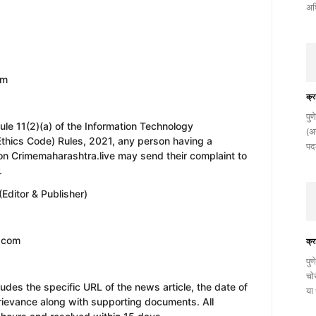
अधि
om
क्र
​पु
with Rule 11(2)(a) of the Information Technology
(अन
Ethics Code) Rules, 2021, any person having a
पदक
on Crimemaharashtra.live may send their complaint to
.
Editor & Publisher)
l.com
क्र
पुण
चो
ludes the specific URL of the news article, the date of
या
 grievance along with supporting documents. All