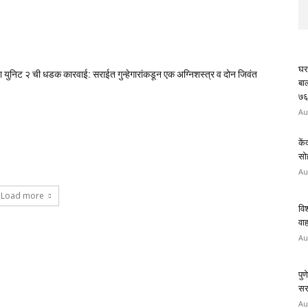
घर
ाखा युनिट २ ची धडक कारवाई: सराईत गुन्हेगारांकडून एक अग्निशस्त्र व दोन जिवंत
बा
७६
Au
कें
सो
Au
Load more
वि
वा
Au
पु
सरा
Au