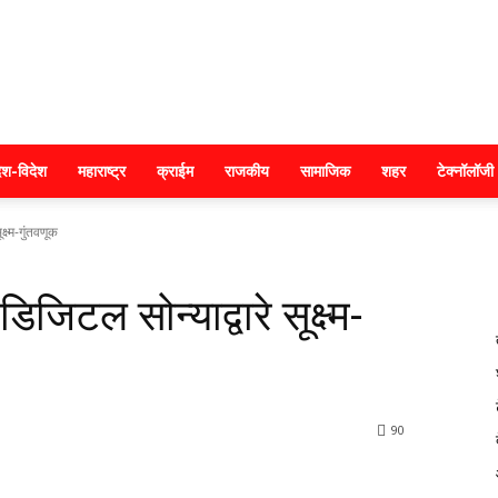
क्राइम
ेश-विदेश
महाराष्ट्र
क्राईम
राजकीय
सामाजिक
शहर
टेक्नॉलॉजी
क्ष्म-गुंतवणूक
महाराष्ट्र
डिजिटल सोन्याद्वारे सूक्ष्म-
90