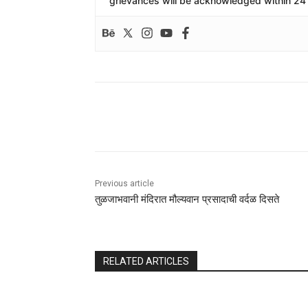
grievances will be acknowledged within 24 
Share
Previous article
तुळजाभवानी मंदिरात मौल्यवान प्रसादाची वर्दळ दिसते
RELATED ARTICLES