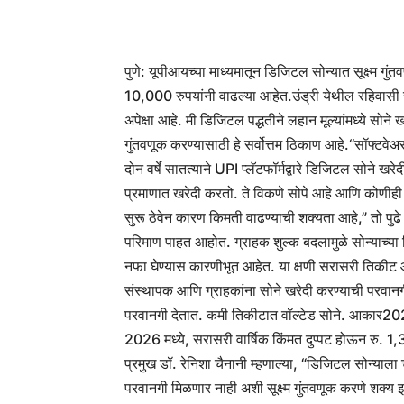
पुणे: यूपीआयच्या माध्यमातून डिजिटल सोन्यात सूक्ष्म गुं
10,000 रुपयांनी वाढल्या आहेत.
उंड्री येथील रहिवासी
अपेक्षा आहे.
मी डिजिटल पद्धतीने लहान मूल्यांमध्ये सो
गुंतवणूक करण्यासाठी हे सर्वोत्तम ठिकाण आहे.
“
सॉफ्टवेअ
दोन वर्षे सातत्याने UPI प्लॅटफॉर्मद्वारे डिजिटल सोने
प्रमाणात खरेदी करतो. ते विकणे सोपे आहे आणि कोणीह
सुरू ठेवेन कारण किमती वाढण्याची शक्यता आहे,” तो पुढे
परिमाण पाहत आहोत. ग्राहक शुल्क बदलामुळे सोन्याच्या
नफा घेण्यास कारणीभूत आहेत. या क्षणी सरासरी तिकी
संस्थापक आणि ग्राहकांना सोने खरेदी करण्याची परवानग
परवानगी देतात. कमी तिकीटात वॉल्टेड सोने. आकार
202
2026 मध्ये, सरासरी वार्षिक किंमत दुप्पट होऊन रु. 
प्रमुख डॉ. रेनिशा चैनानी म्हणाल्या, “डिजिटल सोन्याला च
परवानगी मिळणार नाही अशी सूक्ष्म गुंतवणूक करणे शक्य 