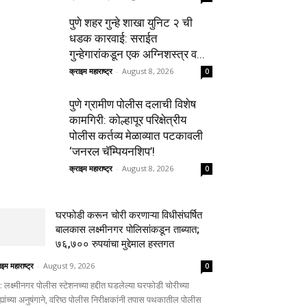
पुणे शहर गुन्हे शाखा युनिट २ ची
धडक कारवाई: सराईत
गुन्हेगारांकडून एक अग्निशस्त्र व...
क्राइम महाराष्ट्र
-
August 8, 2026
0
पुणे ग्रामीण पोलीस दलाची विशेष
कामगिरी: कोल्हापूर परिक्षेत्रीय
पोलीस कर्तव्य मेळाव्यात पटकावली
‘जनरल चॅम्पियनशिप’!
क्राइम महाराष्ट्र
-
August 8, 2026
0
घरफोडी करून चोरी करणाऱ्या विधीसंघर्षित
बालकास लक्ष्मीनगर पोलिसांकडून ताब्यात;
७६,७०० रुपयांचा मुद्देमाल हस्तगत
ाइम महाराष्ट्र
-
August 9, 2026
0
े: लक्ष्मीनगर पोलीस स्टेशनच्या हद्दीत घडलेल्या घरफोडी चोरीच्या
्ह्यांच्या अनुषंगाने, वरिष्ठ पोलीस निरीक्षकांनी तपास पथकातील पोलीस