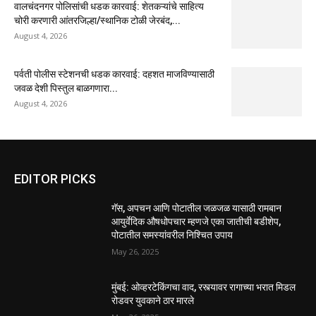
वालचंदनगर पोलिसांची धडक कारवाई: शेतकऱ्यांचे साहित्य
चोरी करणारी आंतरजिल्हा/स्थानिक टोळी जेरबंद,...
August 4, 2026
पर्वती पोलीस स्टेशनची धडक कारवाई: दहशत माजविण्यासाठी
जवळ देशी पिस्तुल बाळगणारा...
August 4, 2026
EDITOR PICKS
गॅस, अपचन आणि पोटातील जळजळ यासाठी रामबान
आयुर्वेदिक औषधोपचार म्हणजे एका जातीची बडीशेप,
पोटातील समस्यांवरील निश्चित उपाय
May 26, 2025
मुंबई: ओव्हरटेकिंगचा वाद, रस्त्यावर रागाच्या भरात मिडल
रोडवर युवकाने ठार मारले