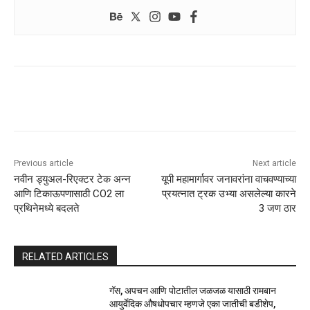
Previous article
Next article
नवीन ड्युअल-रिएक्टर टेक अन्न
यूपी महामार्गावर जनावरांना वाचवण्याच्या
आणि टिकाऊपणासाठी CO2 ला
प्रयत्नात ट्रक उभ्या असलेल्या कारने
प्रथिनेमध्ये बदलते
3 जण ठार
RELATED ARTICLES
गॅस, अपचन आणि पोटातील जळजळ यासाठी रामबान
आयुर्वेदिक औषधोपचार म्हणजे एका जातीची बडीशेप,