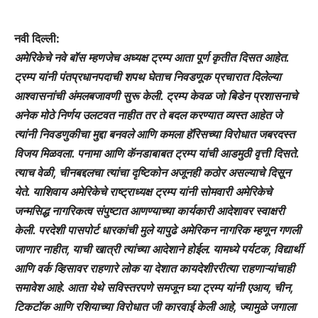
नवी दिल्ली:
अमेरिकेचे नवे बॉस म्हणजेच अध्यक्ष ट्रम्प आता पूर्ण कृतीत दिसत आहेत.
ट्रम्प यांनी पंतप्रधानपदाची शपथ घेताच निवडणूक प्रचारात दिलेल्या
आश्वासनांची अंमलबजावणी सुरू केली. ट्रम्प केवळ जो बिडेन प्रशासनाचे
अनेक मोठे निर्णय उलटवत नाहीत तर ते बदल करण्यात व्यस्त आहेत जे
त्यांनी निवडणुकीचा मुद्दा बनवले आणि कमला हॅरिसच्या विरोधात जबरदस्त
विजय मिळवला. पनामा आणि कॅनडाबाबत ट्रम्प यांची आडमुठी वृत्ती दिसते.
त्याच वेळी, चीनबद्दलचा त्यांचा दृष्टिकोन अजूनही कठोर असल्याचे दिसून
येते. याशिवाय अमेरिकेचे राष्ट्राध्यक्ष ट्रम्प यांनी सोमवारी अमेरिकेचे
जन्मसिद्ध नागरिकत्व संपुष्टात आणण्याच्या कार्यकारी आदेशावर स्वाक्षरी
केली. परदेशी पासपोर्ट धारकांची मुले यापुढे अमेरिकन नागरिक म्हणून गणली
जाणार नाहीत, याची खात्री त्यांच्या आदेशाने होईल. यामध्ये पर्यटक, विद्यार्थी
आणि वर्क व्हिसावर राहणारे लोक या देशात कायदेशीररीत्या राहणाऱ्यांचाही
समावेश आहे. आता येथे सविस्तरपणे समजून घ्या ट्रम्प यांनी एआय, चीन,
टिकटॉक आणि रशियाच्या विरोधात जी कारवाई केली आहे, ज्यामुळे जगाला