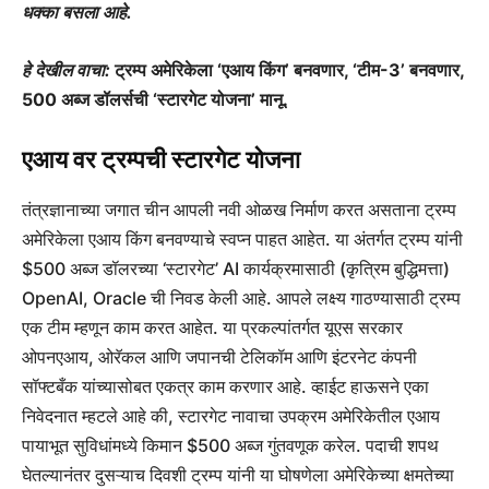
धक्का बसला आहे.
हे देखील वाचा:
ट्रम्प अमेरिकेला ‘एआय किंग’ बनवणार, ‘टीम-3’ बनवणार,
500 अब्ज डॉलर्सची ‘स्टारगेट योजना’ मानू.
एआय वर ट्रम्पची स्टारगेट योजना
तंत्रज्ञानाच्या जगात चीन आपली नवी ओळख निर्माण करत असताना ट्रम्प
अमेरिकेला एआय किंग बनवण्याचे स्वप्न पाहत आहेत. या अंतर्गत ट्रम्प यांनी
$500 अब्ज डॉलरच्या ‘स्टारगेट’ AI कार्यक्रमासाठी (कृत्रिम बुद्धिमत्ता)
OpenAI, Oracle ची निवड केली आहे. आपले लक्ष्य गाठण्यासाठी ट्रम्प
एक टीम म्हणून काम करत आहेत. या प्रकल्पांतर्गत यूएस सरकार
ओपनएआय, ओरॅकल आणि जपानची टेलिकॉम आणि इंटरनेट कंपनी
सॉफ्टबँक यांच्यासोबत एकत्र काम करणार आहे. व्हाईट हाऊसने एका
निवेदनात म्हटले आहे की, स्टारगेट नावाचा उपक्रम अमेरिकेतील एआय
पायाभूत सुविधांमध्ये किमान $500 अब्ज गुंतवणूक करेल. पदाची शपथ
घेतल्यानंतर दुसऱ्याच दिवशी ट्रम्प यांनी या घोषणेला अमेरिकेच्या क्षमतेच्या