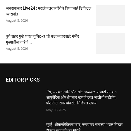
जनसमाचार Live24 : मराठी पत्रकारितेचे विश्वासार्ह डिजिटल
व्यासपीठ
August 5, 2026
पुणे शहर गुन्हे शाखा युनिट-३ ची धडक कारवाई: गंभीर
गुन्ह्यातील पाहिजे...
August 5, 2026
EDITOR PICKS
गॅस, अपचन आणि पोटातील जळजळ यासाठी रामबान
आयुर्वेदिक औषधोपचार म्हणजे एका जातीची बडीशेप,
पोटातील समस्यांवरील निश्चित उपाय
May 26, 2025
मुंबई: ओव्हरटेकिंगचा वाद, रस्त्यावर रागाच्या भरात मिडल
रोडवर युवकाने ठार मारले