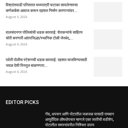
विश्रांतवाडी परिसरात मध्यरात्री फटाका सायलेन्सरचा
कर्णकर्कश आवाज करून दहशत निर्माण करणाऱ्यांवर...
August 5, 2026
वालचंदनगर पोलिसांची धडक कारवाई: शेतकऱ्यांचे साहित्य
चोरी करणारी आंतरजिल्हा/स्थानिक टोळी जेरबंद,...
August 4, 2026
पर्वती पोलीस स्टेशनची धडक कारवाई: दहशत माजविण्यासाठी
जवळ देशी पिस्तुल बाळगणारा...
August 4, 2026
EDITOR PICKS
गॅस, अपचन आणि पोटातील जळजळ यासाठी रामबान
आयुर्वेदिक औषधोपचार म्हणजे एका जातीची बडीशेप,
पोटातील समस्यांवरील निश्चित उपाय