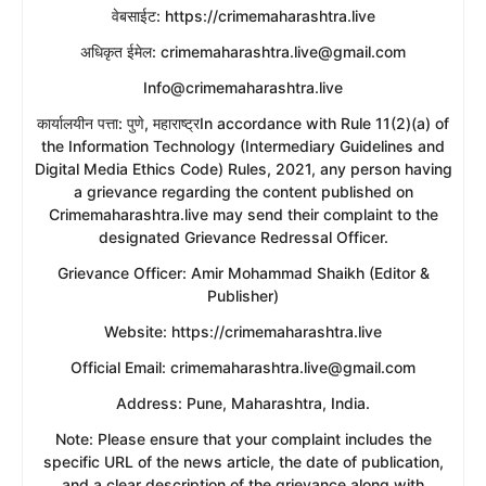
​वेबसाईट: https://crimemaharashtra.live
​अधिकृत ईमेल: crimemaharashtra.live@gmail.com
Info@crimemaharashtra.live
​कार्यालयीन पत्ता: पुणे, महाराष्ट्रIn accordance with Rule 11(2)(a) of
the Information Technology (Intermediary Guidelines and
Digital Media Ethics Code) Rules, 2021, any person having
a grievance regarding the content published on
Crimemaharashtra.live may send their complaint to the
designated Grievance Redressal Officer.
​Grievance Officer: Amir Mohammad Shaikh (Editor &
Publisher)
​Website: https://crimemaharashtra.live
​Official Email: crimemaharashtra.live@gmail.com
​Address: Pune, Maharashtra, India.
​Note: Please ensure that your complaint includes the
specific URL of the news article, the date of publication,
and a clear description of the grievance along with