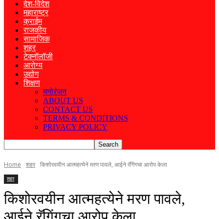
देश-विदेश
महाराष्ट्र
क्राईम
राजकीय
सामाजिक
शहर
टेक्नॉलॉजी
आरोग्य
उद्योग
शिक्षण
मनोरंजन
ABOUT US
CONTACT US
TERMS & CONDITIONS
PRIVACY POLICY
Home
शहर
किशोरवयीन आत्महत्येने मरण पावले, आईने रॅगिंगचा आरोप केला
शहर
किशोरवयीन आत्महत्येने मरण पावले,
आईने रॅगिंगचा आरोप केला