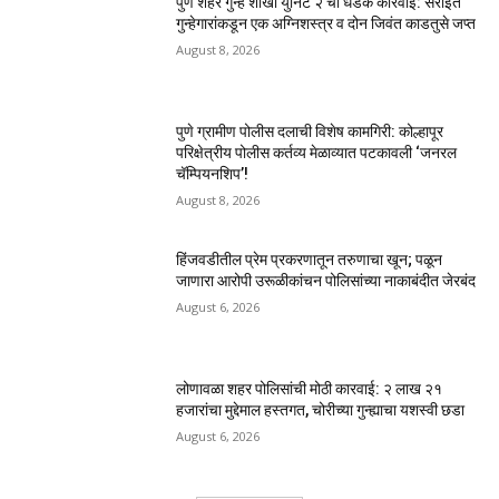
पुणे शहर गुन्हे शाखा युनिट २ ची धडक कारवाई: सराईत
गुन्हेगारांकडून एक अग्निशस्त्र व दोन जिवंत काडतुसे जप्त
August 8, 2026
पुणे ग्रामीण पोलीस दलाची विशेष कामगिरी: कोल्हापूर
परिक्षेत्रीय पोलीस कर्तव्य मेळाव्यात पटकावली ‘जनरल
चॅम्पियनशिप’!
August 8, 2026
हिंजवडीतील प्रेम प्रकरणातून तरुणाचा खून; पळून
जाणारा आरोपी उरूळीकांचन पोलिसांच्या नाकाबंदीत जेरबंद
August 6, 2026
लोणावळा शहर पोलिसांची मोठी कारवाई: २ लाख २१
हजारांचा मुद्देमाल हस्तगत, चोरीच्या गुन्ह्याचा यशस्वी छडा
August 6, 2026