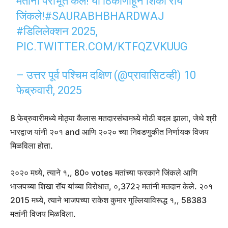
मतांनी पराभूत केले! या ठिकाणाहून शिका राय
जिंकले!
#SAURABHBHARDWAJ
#डिलिलेक्शन 2025
,
PIC.TWITTER.COM/KTFQZVKUUG
– उत्तर पूर्व पश्चिम दक्षिण (@प्रावासिटव्ही)
10
फेब्रुवारी, 2025
8 फेब्रुवारीमध्ये मोठ्या कैलास मतदारसंघामध्ये मोठी बदल झाला, जेथे श्री
भारद्वाज यांनी २०१ and आणि २०२० च्या निवडणुकीत निर्णायक विजय
मिळविला होता.
२०२० मध्ये, त्याने १,, 80० votes मतांच्या फरकाने जिंकले आणि
भाजपच्या शिखा रॉय यांच्या विरोधात, ०,372२ मतांनी मतदान केले. २०१
2015 मध्ये, त्याने भाजपच्या राकेश कुमार गुल्लियाविरूद्ध १,, 58383
मतांनी विजय मिळविला.