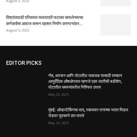
August 5, 2026
विश्रांतवाडी परिसरात मध्यरात्री फटाका सायलेन्सरचा
कर्णकर्कश आवाज करून दहशत निर्माण करणाऱ्यांवर...
August 5, 2026
EDITOR PICKS
गॅस, अपचन आणि पोटातील जळजळ यासाठी रामबान
आयुर्वेदिक औषधोपचार म्हणजे एका जातीची बडीशेप,
पोटातील समस्यांवरील निश्चित उपाय
May 26, 2025
मुंबई: ओव्हरटेकिंगचा वाद, रस्त्यावर रागाच्या भरात मिडल
रोडवर युवकाने ठार मारले
May 26, 2025