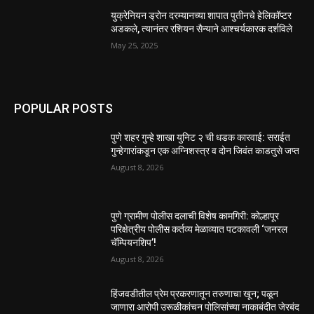
युक्रेनियन ड्रोन दरम्यानच्या शापात पुतीनचे हेलिकॉप्टर
अडकले, त्यानंतर रशियन सैन्याने आश्चर्यकारक दर्शविले
May 25, 2025
POPULAR POSTS
पुणे शहर गुन्हे शाखा युनिट २ ची धडक कारवाई: सराईत
गुन्हेगारांकडून एक अग्निशस्त्र व दोन जिवंत काडतुसे जप्त
August 8, 2026
पुणे ग्रामीण पोलीस दलाची विशेष कामगिरी: कोल्हापूर
परिक्षेत्रीय पोलीस कर्तव्य मेळाव्यात पटकावली ‘जनरल
चॅम्पियनशिप’!
August 8, 2026
हिंजवडीतील प्रेम प्रकरणातून तरुणाचा खून; पळून
जाणारा आरोपी उरूळीकांचन पोलिसांच्या नाकाबंदीत जेरबंद