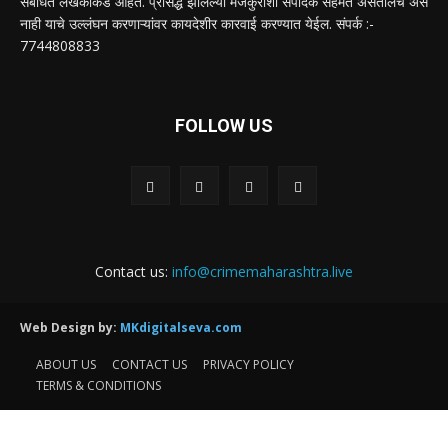
संबंधित लेखकांकडे आहेत. प्रसिद्ध झालेल्या मजकुराशी संपादक सहमत असतीलच असे
नाही याचे उल्लंघन करणाऱ्यांवर कायदेशीर कारवाई करण्यात येईल. संपर्क :-
7744808833
FOLLOW US
Contact us:
info@crimemaharashtra.live
Web Design by:
MKdigitalseva.com
ABOUT US
CONTACT US
PRIVACY POLICY
TERMS & CONDITIONS