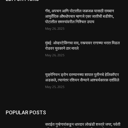
गॅस, अपचन आणि पोटातील जळजळ यासाठी रामबान
आयुर्वेदिक औषधोपचार म्हणजे एका जातीची बडीशेप,
पोटातील समस्यांवरील निश्चित उपाय
May 26, 2025
मुंबई: ओव्हरटेकिंगचा वाद, रस्त्यावर रागाच्या भरात मिडल
रोडवर युवकाने ठार मारले
May 26, 2025
युक्रेनियन ड्रोन दरम्यानच्या शापात पुतीनचे हेलिकॉप्टर
अडकले, त्यानंतर रशियन सैन्याने आश्चर्यकारक दर्शविले
May 25, 2025
POPULAR POSTS
सराईत गुन्हेगारांकडून धारदार लोखंडी शस्त्रे जप्त; पर्वती