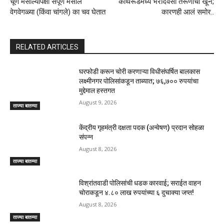
चूर्ण मसाल्यांपेक्षा संपूर्ण मसाले
कोथरूडमध्ये भरदिवसा तरूणाचा खून;
वेगवेगळ्या (किंवा चांगले) का चव घेतात
कारणही आलं समोर..
RELATED ARTICLES
घरफोडी करून चोरी करणाऱ्या विधीसंघर्षित बालकास
लक्ष्मीनगर पोलिसांकडून ताब्यात; ७६,७०० रुपयांचा
मुद्देमाल हस्तगत
August 9, 2026
ताज्या बातम्या
केंद्रीय गृहमंत्री दक्षता पदक (अन्वेषण) प्रदान सोहळा
संपन्न
August 8, 2026
ताज्या बातम्या
विश्रांतवाडी पोलिसांची धडक कारवाई; सराईत वाहन
चोराकडून ४.८० लाख रुपयांच्या ६ दुचाक्या जप्त!
August 8, 2026
ताज्या बातम्या