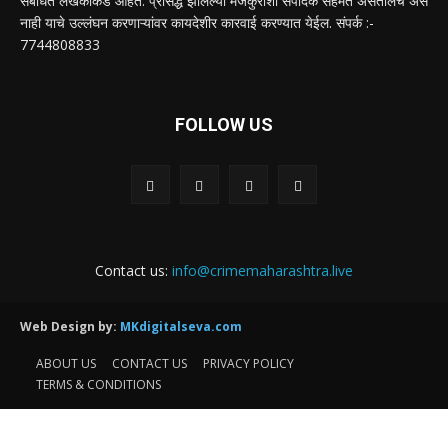
संबंधित लेखकांकडे आहेत. प्रसिद्ध झालेल्या मजकुराशी संपादक सहमत असतीलच असे
नाही याचे उल्लंघन करणाऱ्यांवर कायदेशीर कारवाई करण्यात येईल. संपर्क :-
7744808833
FOLLOW US
Contact us:
info@crimemaharashtra.live
Web Design by:
MKdigitalseva.com
ABOUT US
CONTACT US
PRIVACY POLICY
TERMS & CONDITIONS