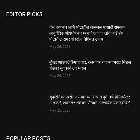
EDITOR PICKS
गॅस, अपचन आणि पोटातील जळजळ यासाठी रामबान
आयुर्वेदिक औषधोपचार म्हणजे एका जातीची बडीशेप,
पोटातील समस्यांवरील निश्चित उपाय
May 26, 2025
मुंबई: ओव्हरटेकिंगचा वाद, रस्त्यावर रागाच्या भरात मिडल
रोडवर युवकाने ठार मारले
May 26, 2025
युक्रेनियन ड्रोन दरम्यानच्या शापात पुतीनचे हेलिकॉप्टर
अडकले, त्यानंतर रशियन सैन्याने आश्चर्यकारक दर्शविले
May 25, 2025
POPULAR POSTS