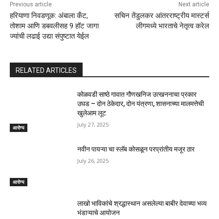
Previous article
Next article
हरियाणा निवडणूक: अंबाला कँट,
सचिन तेंडुलकर आंतरराष्ट्रीय मास्टर्स
तोशाम आणि डबवलीसह 9 हॉट जागा
लीगमध्ये भारताचे नेतृत्व करेल
ज्यांची लढाई उद्या संपुष्टात येईल
RELATED ARTICLES
कोळवडी साष्ठे गावात गौणखनिज उत्खननाचा प्रकार
उघड – दोन ठेकेदार, दोन यंत्रणा, शासनाच्या मालमत्तेची
खुलेआम लूट
July 27, 2025
आरोग्य
नवीन पायऱ्या चा स्लॅब कोसळून परप्रांतीय मजूर ठार
July 26, 2025
आरोग्य
लाखो भाविकांचे श्रद्धास्थान असलेल्या बाबीर देवाच्या भव्य
भंडाऱ्याचे आयोजन