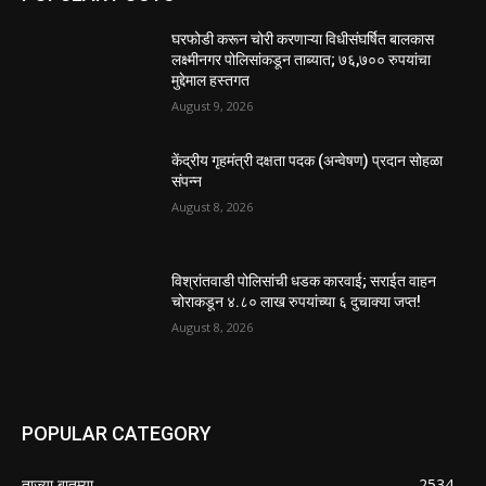
घरफोडी करून चोरी करणाऱ्या विधीसंघर्षित बालकास
लक्ष्मीनगर पोलिसांकडून ताब्यात; ७६,७०० रुपयांचा
मुद्देमाल हस्तगत
August 9, 2026
केंद्रीय गृहमंत्री दक्षता पदक (अन्वेषण) प्रदान सोहळा
संपन्न
August 8, 2026
विश्रांतवाडी पोलिसांची धडक कारवाई; सराईत वाहन
चोराकडून ४.८० लाख रुपयांच्या ६ दुचाक्या जप्त!
August 8, 2026
POPULAR CATEGORY
ताज्या बातम्या
2534