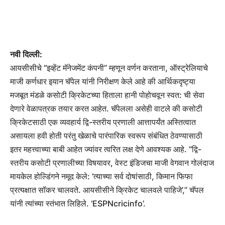
नवी दिल्ली:
आयसीसीचे “इव्हेंट मॅनेजमेंट कंपनी” म्हणून वर्णन करताना, ऑस्ट्रेलियाचे
माजी कर्णधार इयान चॅपेल यांनी निरीक्षण केले आहे की आर्थिकदृष्ट्या
मजबूत मंडळे कसोटी क्रिकेटच्या हिताला हानी पोहोचवून स्वत: ची सेवा
देणारे वेळापत्रक तयार करत आहेत. चॅपेलला असेही वाटले की कसोटी
क्रिकेटसाठी एक व्यवहार्य द्वि-स्तरीय प्रणाली आत्तापर्यंत अस्तित्वात
असायला हवी होती परंतु खेळाचे पारंपारिक स्वरूप संबंधित ठेवण्यासाठी
इतर महत्त्वाच्या बाबी आहेत ज्यांवर त्वरित लक्ष देणे आवश्यक आहे. “द्वि-
स्तरीय कसोटी प्रणालीच्या विषयावर, वेस्ट इंडिजचा माजी वेगवान गोलंदाज
मायकेल होल्डिंगने नमूद केले: ‘त्याच्या सर्व दोषांसाठी, किमान फिफा
प्रत्यक्षात सॉकर चालवते. आयसीसीने क्रिकेट चालवले पाहिजे’,” चॅपल
यांनी त्यांच्या स्तंभात लिहिले. ‘ESPNcricinfo’.