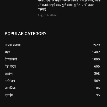
सराईत गुन्हेगारांकडून धारदार लोखंडी शस्त्रे जप्त; पर्वती
परिसरातील पुणे शहर गुन्हे शाखा युनिट-२ ची धडक
कारवाई
August 6, 2026
POPULAR CATEGORY
ताज्या बातम्या
2529
शहर
1402
टेक्नॉलॉजी
1000
देश-विदेश
606
आरोग्य
598
मनोरंजन
569
सामाजिक
106
क्राईम
95