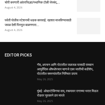
चोरी करणारी आंतरजिल्हा/स्थानिक टोळी जेरबंद,...
August 4, 2026
पर्वती पोलीस स्टेशनची धडक कारवाई: दहशत माजविण्यासाठी
जवळ देशी पिस्तुल बाळगणारा...
August 4, 2026
EDITOR PICKS
गॅस, अपचन आणि पोटातील जळजळ यासाठी रामबान
आयुर्वेदिक औषधोपचार म्हणजे एका जातीची बडीशेप,
पोटातील समस्यांवरील निश्चित उपाय
May 26, 2025
मुंबई: ओव्हरटेकिंगचा वाद, रस्त्यावर रागाच्या भरात मिडल
रोडवर युवकाने ठार मारले
May 26, 2025