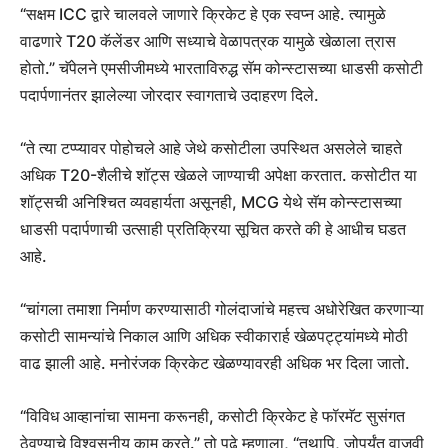
“सक्षम ICC द्वारे चालवले जाणारे क्रिकेट हे एक स्वप्न आहे. त्यामुळे
वाढणारे T20 कॅलेंडर आणि सध्याचे वेळापत्रक यामुळे खेळाला त्रास
होतो.” चॅपेलने एमसीजीमध्ये भारताविरुद्ध सॅम कोन्स्टासच्या धाडसी कसोटी
पदार्पणानंतर झालेल्या जोरदार स्वागताचे उदाहरण दिले.
“ते त्या टप्प्यावर पोहोचले आहे जेथे कसोटीला उपस्थित असलेले चाहते
अधिक T20-शैलीचे शॉट्स खेळले जाण्याची अपेक्षा करतात. कसोटीत या
शॉट्सची अनिश्चित व्यवहार्यता असूनही, MCG येथे सॅम कोन्स्टासच्या
धाडसी पदार्पणाची उत्साही प्रतिक्रिया सूचित करते की हे आधीच घडत
आहे.
“चांगला तमाशा निर्माण करण्यासाठी गोलंदाजांचे महत्त्व अधोरेखित करणाऱ्या
कसोटी सामन्यांचे निकाल आणि अधिक स्वीकारार्ह खेळपट्ट्यांमध्ये मोठी
वाढ झाली आहे. मनोरंजक क्रिकेट खेळण्यावरही अधिक भर दिला जातो.
“विविध आव्हानांचा सामना करूनही, कसोटी क्रिकेट हे फॉरमॅट सुसंगत
ठेवण्याचे विश्वसनीय काम करते.” तो पुढे म्हणाला, “तथापि, जोपर्यंत वाजवी