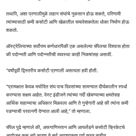
तथापि, अशा प्रणालीमुळे लहान संघांचे नुकसान होऊ शकते, परिणामी
त्यांच्यासाठी कमी कसोटी आणि खेळातील समावेशकतेला धोका निर्माण होऊ
शकतो.
ऑस्ट्रेलियाच्या सर्वोत्तम कर्णधारांपैकी एक असलेल्या चॅपेलचा विश्वास होता
की पदोन्नती आणि पदोन्नतीची व्यवस्था काही निकषांसह असावी.
“वर्षांपूर्वी द्विस्तरीय कसोटी प्रणाली असायला हवी होती.
“प्रत्यक्षात केवळ मर्यादित संघ पाच दिवसांच्या सामन्यात दीर्घकालीन स्पर्धा
करण्यास सक्षम आहेत. वेस्ट इंडीजने त्यांच्या गर्दी खेचण्याच्या क्षमतेसह
आर्थिक सहाय्याचा अधिकार मिळवला आणि ते गुन्हेगारी आहे की त्यांना कमी
पडण्याची परवानगी देण्यात आली आहे,” तो म्हणाला.
चॅपेल पुढे म्हणाले की, अफगाणिस्तान आणि आयर्लंडने कसोटी क्रिकेटचे
आयोजन करू नये कारण ते सर्व आवश्यकता पूर्ण करत नाहीत.