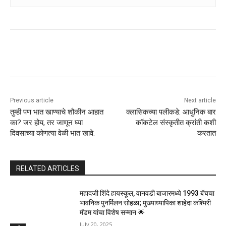
Previous article
Next article
तुम्ही पण भात खाण्याचे शौकीन आहात
क्लासिकच्या पलीकडे: आधुनिक बार
का? जर होय, तर जाणून घ्या
कॉकटेल संस्कृतीत क्रांती कशी
दिवसाच्या कोणत्या वेळी भात खावे.
करतात
RELATED ARTICLES
महादजी शिंदे हायस्कूल, वानवडी बाजारमध्ये 1993 बॅचचा
भावनिक पुनर्मिलन सोहळा; मुख्याध्यापिका शाहेदा कश्मिरी
मॅडम यांचा विशेष सन्मान 🌟
July 20, 2025