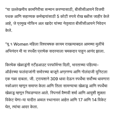
“या उल्लेखनीय कामगिरीचा सन्मान करण्यासाठी, बीसीसीआयने विजयी
पथक आणि सहाय्यक कर्मचार्‍यांसाठी 5 कोटी रुपये रोख बक्षीस जाहीर केले
आहे, जे प्रमुख नोफिन अल खादेर यांच्या नेतृत्वात बीसीसीआयने निवेदन
केले.
“यू १ Women महिला विश्वचषक कायम राखल्याबद्दल आमच्या मुलींचे
अभिनंदन मी या स्पर्धेत प्रत्येक सदस्याला चमकदार पाहून आनंद झाला.
कित्येक खेळाडूंनी स्टँडआउट परफॉर्मन्स दिली, भारताच्या पहिल्या-
ऑर्डरच्या फलंदाजांनी समोरच्या बाजूने अग्रगण्य आणि गोलंदाजी युनिटला
एक गळा दाबला. जी. ट्रायशाने 309 धावा देऊन स्पर्धेचा सर्वोच्च धावणारा
स्कोअरर म्हणून समाप्त केला आणि तिला सामन्याचा खेळाडू आणि स्पर्धेचा
खेळाडू म्हणून निवडण्यात आले. स्पिनर्स वैष्णवी शर्मा आणि आयुशी शुक्ला
विकेट घेणा-या यादीत अव्वल स्थानावर आहेत आणि 17 आणि 14 विकेट
घेत, त्यांचा आदर केला.