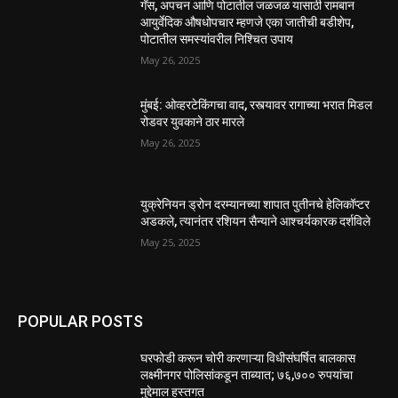
गॅस, अपचन आणि पोटातील जळजळ यासाठी रामबान
आयुर्वेदिक औषधोपचार म्हणजे एका जातीची बडीशेप,
पोटातील समस्यांवरील निश्चित उपाय
May 26, 2025
मुंबई: ओव्हरटेकिंगचा वाद, रस्त्यावर रागाच्या भरात मिडल
रोडवर युवकाने ठार मारले
May 26, 2025
युक्रेनियन ड्रोन दरम्यानच्या शापात पुतीनचे हेलिकॉप्टर
अडकले, त्यानंतर रशियन सैन्याने आश्चर्यकारक दर्शविले
May 25, 2025
POPULAR POSTS
घरफोडी करून चोरी करणाऱ्या विधीसंघर्षित बालकास
लक्ष्मीनगर पोलिसांकडून ताब्यात; ७६,७०० रुपयांचा
मुद्देमाल हस्तगत