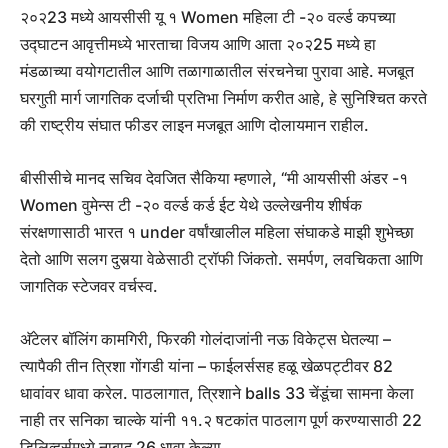
२०२23 मध्ये आयसीसी यू १ Women महिला टी -२० वर्ल्ड कपच्या
उद्घाटन आवृत्तीमध्ये भारताचा विजय आणि आता २०२25 मध्ये हा
मंडळाच्या वयोगटातील आणि तळागाळातील संरचनेचा पुरावा आहे. मजबूत
घरगुती मार्ग जागतिक दर्जाची प्रतिभा निर्माण करीत आहे, हे सुनिश्चित करते
की राष्ट्रीय संघात फीडर लाइन मजबूत आणि दोलायमान राहील.
बीसीसीचे मानद सचिव देवजित सैकिया म्हणाले, “मी आयसीसी अंडर -१
Women वुमेन्स टी -२० वर्ल्ड कर्ड ईट येथे उल्लेखनीय शीर्षक
संरक्षणासाठी भारत १ under वर्षांखालील महिला संघाकडे माझी शुभेच्छा
देतो आणि सलग दुसर्‍या वेळेसाठी ट्रॉफी जिंकतो. समर्पण, लवचिकता आणि
जागतिक स्टेजवर वर्चस्व.
अ‍ॅटेलर बॉलिंग कामगिरी, फिरकी गोलंदाजांनी नऊ विकेट्स घेतल्या –
त्यापैकी तीन त्रिशा गोंगडी यांना – फाईलर्ससह हळू खेळपट्टीवर 82
धावांवर धावा करेल. पाठलागात, त्रिशाने balls 33 चेंडूंचा सामना केला
नाही तर सनिका चाल्के यांनी ११.२ षटकांत पाठलाग पूर्ण करण्यासाठी 22
डिलिव्हर्समध्ये नाबाद 26 धावा केल्या.