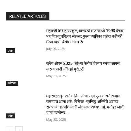
RELATED ARTICLES
महादजी शिंदे हायस्कूल, वानवडी बाजारमध्ये 1993 बॅचचा
भावनिक पुनर्मिलन सोहळा; मुख्याध्यापिका शाहेदा कश्मिरी
मॅडम यांचा विशेष सन्मान 🌟
July 20, 2025
उद्योग
फ्रेंच ओपन 2025: चौथ्या फेरीत होलगर रनचा सामना
करण्यासाठी लॉरेन्झो मुसेट्टी
May 31, 2025
मनोरंजन
महाराष्ट्रातून अनेक दिग्गजांचा पद्म पुरस्काराने सन्मान
करण्यात आला आहे. विशेषतः प्रसिद्ध अभिनेते अशोक
सराफ यांना आणि माजी लोकसभा अध्यक्ष डॉ. मनोहर जोशी
यांना मरणोत्तर...
उद्योग
May 28, 2025