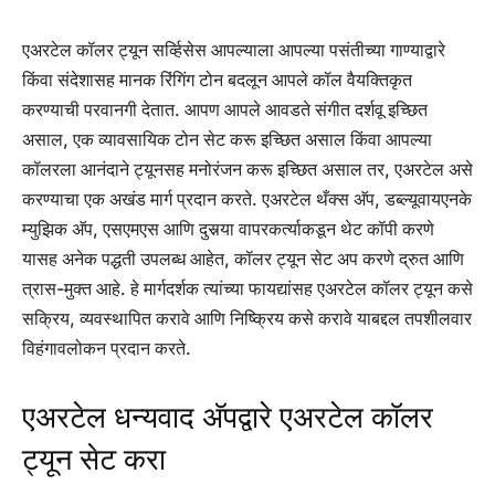
एअरटेल कॉलर ट्यून सर्व्हिसेस आपल्याला आपल्या पसंतीच्या गाण्याद्वारे
किंवा संदेशासह मानक रिंगिंग टोन बदलून आपले कॉल वैयक्तिकृत
करण्याची परवानगी देतात. आपण आपले आवडते संगीत दर्शवू इच्छित
असाल, एक व्यावसायिक टोन सेट करू इच्छित असाल किंवा आपल्या
कॉलरला आनंदाने ट्यूनसह मनोरंजन करू इच्छित असाल तर, एअरटेल असे
करण्याचा एक अखंड मार्ग प्रदान करते. एअरटेल थँक्स अ‍ॅप, डब्ल्यूवायएनके
म्युझिक अ‍ॅप, एसएमएस आणि दुसर्‍या वापरकर्त्याकडून थेट कॉपी करणे
यासह अनेक पद्धती उपलब्ध आहेत, कॉलर ट्यून सेट अप करणे द्रुत आणि
त्रास-मुक्त आहे. हे मार्गदर्शक त्यांच्या फायद्यांसह एअरटेल कॉलर ट्यून कसे
सक्रिय, व्यवस्थापित करावे आणि निष्क्रिय कसे करावे याबद्दल तपशीलवार
विहंगावलोकन प्रदान करते.
एअरटेल धन्यवाद अ‍ॅपद्वारे एअरटेल कॉलर
ट्यून सेट करा