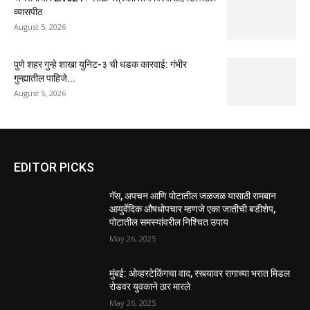
व्यासपीठ
August 5, 2026
पुणे शहर गुन्हे शाखा युनिट-३ ची धडक कारवाई: गंभीर
गुन्ह्यातील पाहिजे...
August 5, 2026
EDITOR PICKS
गॅस, अपचन आणि पोटातील जळजळ यासाठी रामबान
आयुर्वेदिक औषधोपचार म्हणजे एका जातीची बडीशेप,
पोटातील समस्यांवरील निश्चित उपाय
May 26, 2025
मुंबई: ओव्हरटेकिंगचा वाद, रस्त्यावर रागाच्या भरात मिडल
रोडवर युवकाने ठार मारले
May 26, 2025