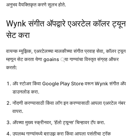
अनुभव वैयक्तिकृत करणे सुलभ होते.
Wynk संगीत अ‍ॅपद्वारे एअरटेल कॉलर ट्यून
सेट करा
वायन्क म्युझिक, एअरटेलच्या मालकीच्या संगीत प्रवाह सेवा, कॉलर ट्यून
म्हणून सेट करता येणा goains ्या गाण्यांचा विस्तृत संग्रह ऑफर
करतो:
अ‍ॅप स्टोअर किंवा Google Play Store वरून Wynk संगीत अ‍ॅप
डाउनलोड करा.
नोंदणी करण्यासाठी किंवा लॉग इन करण्यासाठी आपला एअरटेल नंबर
वापरा.
अ‍ॅपच्या मुख्य स्क्रीनवर, ‘हॅलो ट्यून्स’ चिन्हावर टॅप करा.
उपलब्ध गाण्यांमध्ये ब्राउझ करा किंवा आपला पसंतीचा ट्रॅक