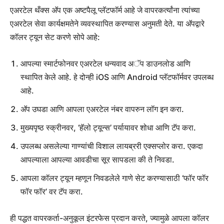
एअरटेल थँक्स अ‍ॅप एक अष्टपैलू प्लॅटफॉर्म आहे जे वापरकर्त्यांना त्यांच्या
एअरटेल सेवा कार्यक्षमतेने व्यवस्थापित करण्यास अनुमती देते. या अ‍ॅपद्वारे
कॉलर ट्यून सेट करणे सोपे आहे:
आपल्या स्मार्टफोनवर एअरटेल धन्यवाद अॅप डाउनलोड आणि
स्थापित केले आहे. हे दोन्ही iOS आणि Android प्लॅटफॉर्मवर उपलब्ध
आहे.
अ‍ॅप उघडा आणि आपला एअरटेल नंबर वापरुन लॉग इन करा.
मुख्यपृष्ठ स्क्रीनवर, ‘हॅलो ट्यून्स’ पर्यायावर शोधा आणि टॅप करा.
उपलब्ध असलेल्या गाण्यांची विशाल लायब्ररी एक्सप्लोर करा. एकदा
आपल्याला आपल्या आवडीचा सूर सापडला की ते निवडा.
आपला कॉलर ट्यून म्हणून निवडलेले गाणे सेट करण्यासाठी ‘फॉर फॉर
फॉर फॉर’ वर टॅप करा.
ही पद्धत वापरकर्ता-अनुकूल इंटरफेस प्रदान करते, ज्यामुळे आपला कॉलर