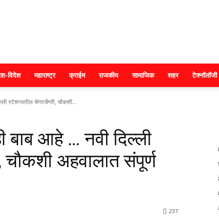
क्राइम
ेश-विदेश
महाराष्ट्र
क्राईम
राजकीय
सामाजिक
शहर
टेक्नॉलॉजी
्ली स्टेशनवरील चेंगराचेंगरी, चौकशी...
महाराष्ट्र
ही बाब आहे … नवी दिल्ली
ी, चौकशी अहवालात संपूर्ण
237