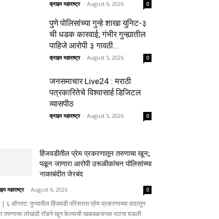
क्राइम महाराष्ट्र
-
August 6, 2026
0
पुणे पोलिसांच्या गुन्हे शाखा युनिट-३
ची धडक कारवाई; गंभीर गुन्ह्यातील
पाहिजे आरोपी ३ गावठी...
क्राइम महाराष्ट्र
-
August 5, 2026
0
जनसमाचार Live24 : मराठी
पत्रकारितेचे विश्वासार्ह डिजिटल
व्यासपीठ
क्राइम महाराष्ट्र
-
August 5, 2026
0
हिंजवडीतील प्रेम प्रकरणातून तरुणाचा खून;
पळून जाणारा आरोपी उरूळीकांचन पोलिसांच्या
नाकाबंदीत जेरबंद
ाइम महाराष्ट्र
-
August 6, 2026
0
णे | ६ ऑगस्ट: पुण्यातील हिंजवडी परिसरात प्रेम प्रकरणाच्या वादातून
ा तरुणाचा लोखंडी रॉडने खून केल्याची खळबळजनक घटना घडली