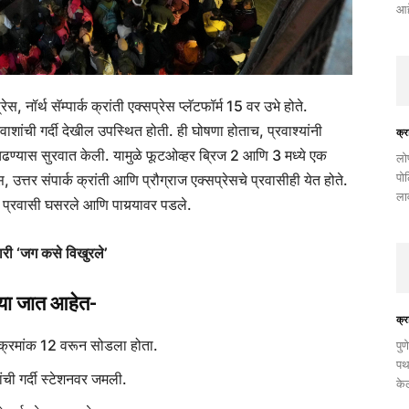
आहे
स, नॉर्थ सॅम्पार्क क्रांती एक्सप्रेस प्लॅटफॉर्म 15 वर उभे होते.
रवाशांची गर्दी देखील उपस्थित होती. ही घोषणा होताच, प्रवाश्यांनी
क्र
ढण्यास सुरवात केली. यामुळे फूटओव्हर ब्रिज 2 आणि 3 मध्ये एक
​लो
पो
, उत्तर संपार्क क्रांती आणि प्रौग्राज एक्सप्रेसचे प्रवासीही येत होते.
ला
 प्रवासी घसरले आणि पायर्‍यावर पडले.
णारी ‘जग कसे विखुरले’
्या जात आहेत-
क्र
म क्रमांक 12 वरून सोडला होता.
पुण
पथ
ांची गर्दी स्टेशनवर जमली.
के