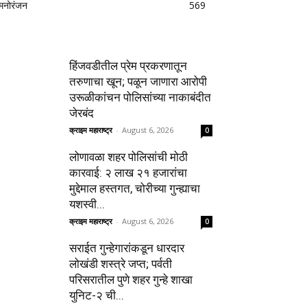
मनोरंजन
569
हिंजवडीतील प्रेम प्रकरणातून
तरुणाचा खून; पळून जाणारा आरोपी
उरूळीकांचन पोलिसांच्या नाकाबंदीत
जेरबंद
क्राइम महाराष्ट्र
-
August 6, 2026
0
लोणावळा शहर पोलिसांची मोठी
कारवाई: २ लाख २१ हजारांचा
मुद्देमाल हस्तगत, चोरीच्या गुन्ह्याचा
यशस्वी...
क्राइम महाराष्ट्र
-
August 6, 2026
0
सराईत गुन्हेगारांकडून धारदार
लोखंडी शस्त्रे जप्त; पर्वती
परिसरातील पुणे शहर गुन्हे शाखा
युनिट-२ ची...