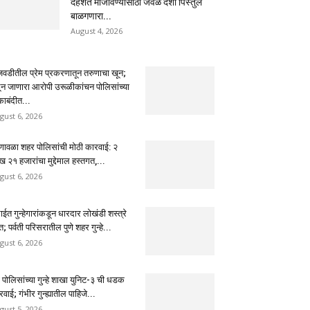
दहशत माजविण्यासाठी जवळ देशी पिस्तुल
बाळगणारा...
August 4, 2026
ंजवडीतील प्रेम प्रकरणातून तरुणाचा खून;
ून जाणारा आरोपी उरूळीकांचन पोलिसांच्या
काबंदीत...
gust 6, 2026
णावळा शहर पोलिसांची मोठी कारवाई: २
 २१ हजारांचा मुद्देमाल हस्तगत,...
gust 6, 2026
ईत गुन्हेगारांकडून धारदार लोखंडी शस्त्रे
त; पर्वती परिसरातील पुणे शहर गुन्हे...
gust 6, 2026
े पोलिसांच्या गुन्हे शाखा युनिट-३ ची धडक
वाई; गंभीर गुन्ह्यातील पाहिजे...
gust 5, 2026