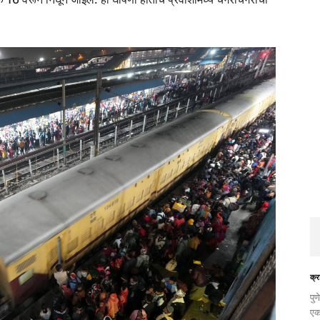
क्र
​पु
एक