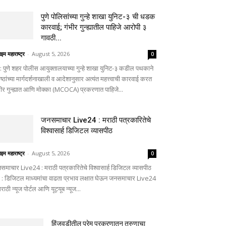
पुणे पोलिसांच्या गुन्हे शाखा युनिट-३ ची धडक
कारवाई; गंभीर गुन्ह्यातील पाहिजे आरोपी ३
गावठी...
ाइम महाराष्ट्र
-
August 5, 2026
0
णे: पुणे शहर पोलीस आयुक्तालयाच्या गुन्हे शाखा युनिट-३ कडील पथकाने
ष्ठांच्या मार्गदर्शनाखाली व आदेशानुसार अत्यंत महत्त्वाची कारवाई करत
भीर गुन्ह्यात आणि मोक्का (MCOCA) प्रकरणात पाहिजे...
जनसमाचार Live24 : मराठी पत्रकारितेचे
विश्वासार्ह डिजिटल व्यासपीठ
ाइम महाराष्ट्र
-
August 5, 2026
0
समाचार Live24 : मराठी पत्रकारितेचे विश्वासार्ह डिजिटल व्यासपीठ
णे : डिजिटल माध्यमांचा वाढता प्रभाव लक्षात घेऊन जनसमाचार Live24
मराठी न्यूज पोर्टल आणि यूट्यूब न्यूज...
हिंजवडीतील प्रेम प्रकरणातून तरुणाचा