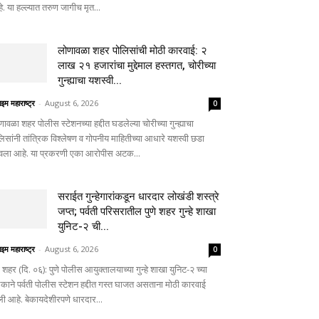
. या हल्ल्यात तरुण जागीच मृत...
लोणावळा शहर पोलिसांची मोठी कारवाई: २
लाख २१ हजारांचा मुद्देमाल हस्तगत, चोरीच्या
गुन्ह्याचा यशस्वी...
ाइम महाराष्ट्र
-
August 6, 2026
0
णावळा शहर पोलीस स्टेशनच्या हद्दीत घडलेल्या चोरीच्या गुन्ह्याचा
लिसांनी तांत्रिक विश्लेषण व गोपनीय माहितीच्या आधारे यशस्वी छडा
वला आहे. या प्रकरणी एका आरोपीस अटक...
सराईत गुन्हेगारांकडून धारदार लोखंडी शस्त्रे
जप्त; पर्वती परिसरातील पुणे शहर गुन्हे शाखा
युनिट-२ ची...
ाइम महाराष्ट्र
-
August 6, 2026
0
े शहर (दि. ०६): पुणे पोलीस आयुक्तालयाच्या गुन्हे शाखा युनिट-२ च्या
काने पर्वती पोलीस स्टेशन हद्दीत गस्त घाजत असताना मोठी कारवाई
ली आहे. बेकायदेशीरपणे धारदार...