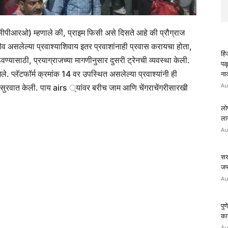
री (सीपीआरओ) म्हणाले की, प्राइम फिसी असे दिसते आहे की प्रौग्राज
ाखीव असलेल्या प्रवाश्याशिवाय इतर प्रवाशांनाही प्रवास करायचा होता,
हि
 ठेवण्यासाठी, प्रयाग्राजच्या मागणीनुसार दुसरी ट्रेनची व्यवस्था केली.
पळ
ले. प्लॅटफॉर्म क्रमांक 14 वर उपस्थित असलेल्या प्रवाश्यांनी ही
ना
Au
ुरवात केली. पाय airs ्यांवर बरीच जाम आणि चेंगराचेंगरीसारखी
लो
लाख
Au
सरा
जप्
Au
पुण
कार
Au