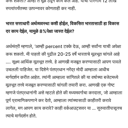
करू शकतो? आम्ही ते मूळ ठेवून काम केले आहे. याचा परिणाम 12 लाख
रुपयांपर्यंतच्या उत्पन्नावर कोणताही कर नाही.
भारत सत्ताधारी अर्थव्यवस्था कशी होईल, विकसित भारतासाठी हा विकास
दर काय देईल, यामुळे 8%पेक्षा जास्त देईल?
अर्थमंत्री म्हणाले, ‘आम्ही percent टक्के देऊ, आम्ही सर्वांना याची अपेक्षा
करू शकतो. मी पाहतो की पुढील 20-25 वर्षे भारताचे मूलभूत चांगले आहे
…. सूक्ष्म आर्थिक मूलभूत तत्त्वे. हे आणखी मजबूत करण्यासाठी आपण पावले
उचलली पाहिजेत. या दिशेने पंतप्रधान नरेंद्र मोदी आम्हाला आधीच
मार्गदर्शन करीत आहेत. त्यांनी आम्हाला सांगितले की या वर्षाच्या बजेटमध्ये
मूलभूत तत्त्वे मजबूत करण्यासाठी चांगली तयारी करा. आणखी एक गोष्ट
म्हणजे पंतप्रधानांनी असे म्हटले होते की मध्यमवर्गाचा करदाता, जो आम्हाला
पूर्ण प्रामाणिकपणाने कर देतो, आम्हाला त्यांच्यासाठी काहीतरी करावे
लागेल, मग आपण काय करावे? काही वर्कआउट्सवर या … सुरुवातीपासूनच
त्याचे मार्गदर्शन होते.