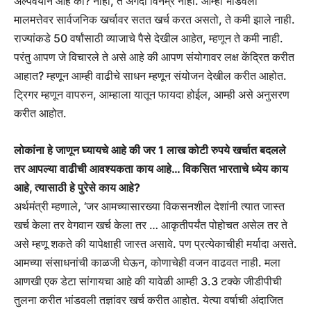
अल्पवयीन आहे का? नाही, ते अगदी विनम्र नाही. आम्ही भांडवली
मालमत्तेवर सार्वजनिक खर्चावर सतत खर्च करत असतो, ते कमी झाले नाही.
राज्यांकडे 50 वर्षांसाठी व्याजाचे पैसे देखील आहेत, म्हणून ते कमी नाही.
परंतु आपण जे विचारले ते असे आहे की आपण संयोगावर लक्ष केंद्रित करीत
आहात? म्हणून आम्ही वाढीचे साधन म्हणून संयोजन देखील करीत आहोत.
ट्रिगर म्हणून वापरुन, आम्हाला यातून फायदा होईल, आम्ही असे अनुसरण
करीत आहोत.
लोकांना हे जाणून घ्यायचे आहे की जर 1 लाख कोटी रुपये खर्चात बदलले
तर आपल्या वाढीची आवश्यकता काय आहे… विकसित भारताचे ध्येय काय
आहे, त्यासाठी हे पुरेसे काय आहे?
अर्थमंत्री म्हणाले, ‘जर आमच्यासारख्या विकसनशील देशांनी त्यात जास्त
खर्च केला तर वेगवान खर्च केला तर … आकृतीपर्यंत पोहोचत असेल तर ते
असे म्हणू शकते की यापेक्षाही जास्त असावे. पण प्रत्येकाचीही मर्यादा असते.
आमच्या संसाधनांची काळजी घेऊन, कोणाचेही वजन वाढवत नाही. मला
आणखी एक डेटा सांगायचा आहे की यावेळी आम्ही 3.3 टक्के जीडीपीची
तुलना करीत भांडवली तज्ञांवर खर्च करीत आहोत. येत्या वर्षाची अंदाजित