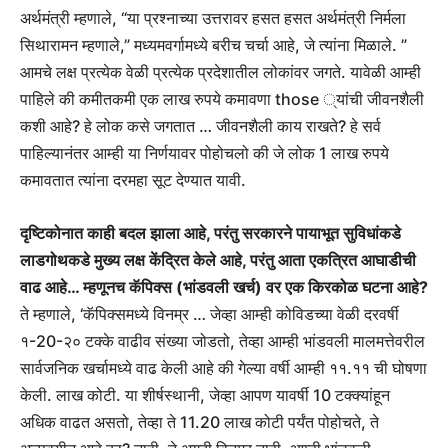
अर्थमंत्री म्हणाले, “या प्रश्नाच्या उत्तरावर हसत हसत अर्थमंत्री निर्मला
सिथारामन म्हणाले,” मध्यमवर्गामध्ये बरीच चर्चा आहे, जे त्यांना मिळाले. ”
आमचे लक्ष प्रत्येक वेळी प्रत्येक प्रदेशातील लोकांवर जगते. यावेळी आम्ही
पाहिले की कमीतकमी एक लाख रुपये कमावणा those ्यांची जीवनशैली
कशी आहे? हे लोक कसे जगतात … जीवनशैली काय राखते? हे सर्व
पाहिल्यानंतर आम्ही या निर्णयावर पोहोचलो की जे लोक 1 लाख रुपये
कमावतात त्यांना दरमहा सूट देण्यात यावी.
दृष्टिकोनात काही बदल झाला आहे, परंतु सरकारने पायाभूत सुविधांकडे
लाडगोथकडे मुख्य लक्ष केंद्रित केले आहे, परंतु आता एकत्रित आघाडीची
वाढ आहे… म्हणूनच कॅपिक्स (भांडवली खर्च) वर एक किरकोळ घटना आहे?
ते म्हणाले, ‘कॅपिक्समध्ये विनम्र … जेव्हा आम्ही कोविडच्या वेळी दरवर्षी
१-20-२० टक्के वाढीव संख्या जोडतो, तेव्हा आम्ही भांडवली मालमत्तेवरील
सार्वजनिक खर्चामध्ये वाढ केली आहे की गेल्या वर्षी आम्ही ११.११ ची घोषणा
केली. लाख कोटी. या शीर्षस्थानी, जेव्हा आपण यावर्षी 10 टक्क्यांहून
अधिक वाढत असतो, तेव्हा ते 11.20 लाख कोटी पर्यंत पोहोचते, ते