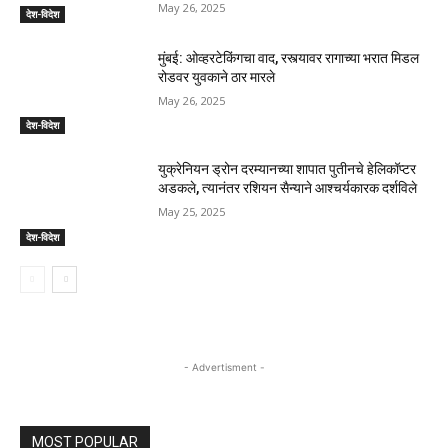
May 26, 2025
देश-विदेश
मुंबई: ओव्हरटेकिंगचा वाद, रस्त्यावर रागाच्या भरात मिडल
रोडवर युवकाने ठार मारले
May 26, 2025
देश-विदेश
युक्रेनियन ड्रोन दरम्यानच्या शापात पुतीनचे हेलिकॉप्टर
अडकले, त्यानंतर रशियन सैन्याने आश्चर्यकारक दर्शविले
May 25, 2025
देश-विदेश
- Advertisment -
MOST POPULAR