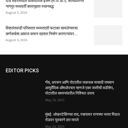
दौड शहरामधील धोकादायक इसम एम.पी.डी.ए. कायद्यांतर्गत
नागपूर मध्यवर्ती कारागृहात स्थानबद्ध
August 5, 2026
विश्रांतवाडी परिसरात मध्यरात्री फटाका सायलेन्सरचा
कर्णकर्कश आवाज करून दहशत निर्माण करणाऱ्यांवर...
August 5, 2026
EDITOR PICKS
गॅस, अपचन आणि पोटातील जळजळ यासाठी रामबान
आयुर्वेदिक औषधोपचार म्हणजे एका जातीची बडीशेप,
पोटातील समस्यांवरील निश्चित उपाय
May 26, 2025
मुंबई: ओव्हरटेकिंगचा वाद, रस्त्यावर रागाच्या भरात मिडल
रोडवर युवकाने ठार मारले
May 26, 2025