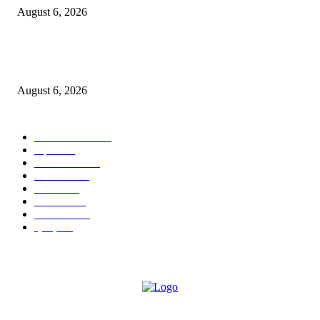
August 6, 2026
सराईत गुन्हेगारांकडून धारदार लोखंडी शस्त्रे जप्त; पर्वती परिसरातील पुणे शहर गुन्हे शाख
युनिट-२ ची धडक कारवाई
August 6, 2026
POPULAR CATEGORY
ताज्या बातम्या
2529
शहर
1402
टेक्नॉलॉजी
1000
देश-विदेश
606
आरोग्य
598
मनोरंजन
569
सामाजिक
106
क्राईम
95