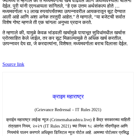
ज्यामध्ये ते म्हणाले की ते मध्यमवर्गाचा खर्च वाढवेल आणि अर्थव्यवस्थेला चालना
देईल. पुरी यांनी एएनआयला सांगितले, “हे एक उत्तम अर्थसंकल्प होते …
मध्यमवर्गाला १२ लाख रुपयांपर्यंतच्या उत्पन्नावरील आयकरातून सूट देण्यात
आली आहे आणि अशा अनेक तरतुदी आहेत.” ते म्हणाले, “या बजेटची सर्वात
विशेष गोष्ट म्हणजे ती एक चांगला अनुभव प्रदान करते.
ते म्हणाले की, यामुळे केवळ भांडवली खर्चामुळे पायाभूत सुविधांमधील खर्चास
प्रोत्साहित केले जाईल, तर कर सूट मिळाल्यामुळे ते अधिक खर्च करतील.
उत्पन्नावर देय द्या, जे करदात्यांना, विशेषत: मध्यमवर्गाला बराच दिलासा देईल.
Source link
क्राइम महाराष्ट्र
(Grievance Redressal – IT Rules 2021)
​क्राईम महाराष्ट्र लाईव्ह न्यूज (Crimemaharashtra.live) हे केंद्र सरकारच्या माहिती
तंत्रज्ञान नियम, २०२१ (IT Rules 2021) च्या नियम १८ अंतर्गत नोंदणीकृत आणि
नियमांचे पालन करणारे अधिकृत डिजिटल न्यूज पोर्टल आहे. आमच्या पोर्टलवर प्रसिद्ध