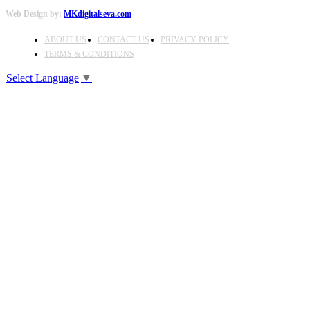
Web Design by:
MKdigitalseva.com
ABOUT US
CONTACT US
PRIVACY POLICY
TERMS & CONDITIONS
Select Language
▼