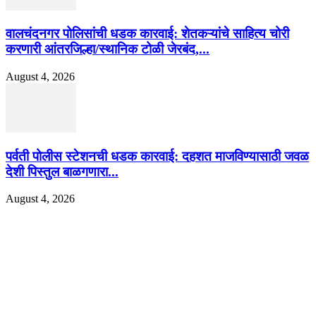
वालचंदनगर पोलिसांची धडक कारवाई: शेतकऱ्यांचे साहित्य चोरी
करणारी आंतरजिल्हा/स्थानिक टोळी जेरबंद,...
August 4, 2026
पर्वती पोलीस स्टेशनची धडक कारवाई: दहशत माजविण्यासाठी जवळ
देशी पिस्तुल बाळगणारा...
August 4, 2026
EDITOR PICKS
गॅस, अपचन आणि पोटातील जळजळ यासाठी रामबान आयुर्वेदिक औषधोपचार म्हणजे एका 
बडीशेप, पोटातील समस्यांवरील निश्चित उपाय