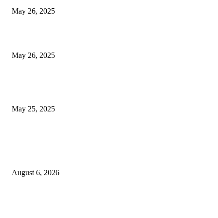
May 26, 2025
मुंबई: ओव्हरटेकिंगचा वाद, रस्त्यावर रागाच्या भरात मिडल रोडवर युवकाने ठार मारले
May 26, 2025
युक्रेनियन ड्रोन दरम्यानच्या शापात पुतीनचे हेलिकॉप्टर अडकले, त्यानंतर रशियन सैन्यान
आश्चर्यकारक दर्शविले
May 25, 2025
POPULAR POSTS
हिंजवडीतील प्रेम प्रकरणातून तरुणाचा खून; पळून जाणारा आरोपी उरूळीकांचन पोलिसांच
नाकाबंदीत जेरबंद
August 6, 2026
लोणावळा शहर पोलिसांची मोठी कारवाई: २ लाख २१ हजारांचा मुद्देमाल हस्तगत, चोरीच्या गुन्
यशस्वी छडा