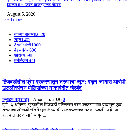
पिस्टल व ४ जिवंत काडतुसासह जेरबंद
August 5, 2026
Load more
0
ताज्या बातम्या
2529
शहर
1402
टेक्नॉलॉजी
1000
देश-विदेश
606
आरोग्य
598
मनोरंजन
569
हिंजवडीतील प्रेम प्रकरणातून तरुणाचा खून; पळून जाणारा आरोपी
उरूळीकांचन पोलिसांच्या नाकाबंदीत जेरबंद
क्राइम महाराष्ट्र
-
August 6, 2026
0
​पुणे | ६ ऑगस्ट: पुण्यातील हिंजवडी परिसरात प्रेम प्रकरणाच्या वादातून एका
तरुणाचा लोखंडी रॉडने खून केल्याची खळबळजनक घटना घडली आहे. या
हल्ल्यात तरुण जागीच मृत...