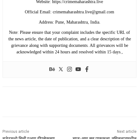
​Website: https://crimemaharashtra.live
​Official Email: crimemaharashtra.live@gmail.com
​Address: Pune, Maharashtra, India.
​Note: Please ensure that your complaint includes the specific URL of
the news article, the date of publication, and a clear description of the
grievance along with supporting documents. All grievances will be
acknowledged within 24 hours and resolved within 15 days.,
Previous article
Next article
बजेटमध्ये चिनी एआय दीपसेकच्या
चाऊ-चाव सह पाककला: तमिळनाडूमधील