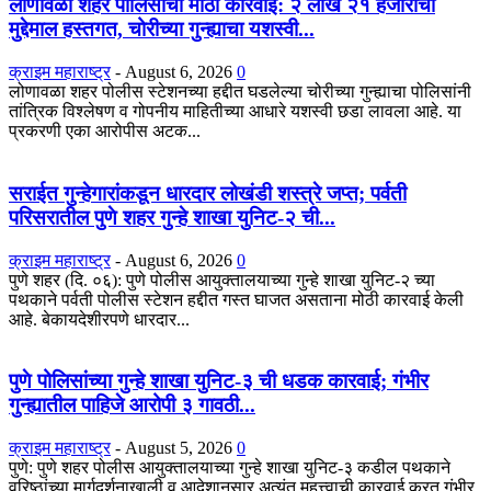
लोणावळा शहर पोलिसांची मोठी कारवाई: २ लाख २१ हजारांचा
मुद्देमाल हस्तगत, चोरीच्या गुन्ह्याचा यशस्वी...
क्राइम महाराष्ट्र
-
August 6, 2026
0
​लोणावळा शहर पोलीस स्टेशनच्या हद्दीत घडलेल्या चोरीच्या गुन्ह्याचा पोलिसांनी
तांत्रिक विश्लेषण व गोपनीय माहितीच्या आधारे यशस्वी छडा लावला आहे. या
प्रकरणी एका आरोपीस अटक...
सराईत गुन्हेगारांकडून धारदार लोखंडी शस्त्रे जप्त; पर्वती
परिसरातील पुणे शहर गुन्हे शाखा युनिट-२ ची...
क्राइम महाराष्ट्र
-
August 6, 2026
0
पुणे शहर (दि. ०६): पुणे पोलीस आयुक्तालयाच्या गुन्हे शाखा युनिट-२ च्या
पथकाने पर्वती पोलीस स्टेशन हद्दीत गस्त घाजत असताना मोठी कारवाई केली
आहे. बेकायदेशीरपणे धारदार...
पुणे पोलिसांच्या गुन्हे शाखा युनिट-३ ची धडक कारवाई; गंभीर
गुन्ह्यातील पाहिजे आरोपी ३ गावठी...
क्राइम महाराष्ट्र
-
August 5, 2026
0
पुणे: पुणे शहर पोलीस आयुक्तालयाच्या गुन्हे शाखा युनिट-३ कडील पथकाने
वरिष्ठांच्या मार्गदर्शनाखाली व आदेशानुसार अत्यंत महत्त्वाची कारवाई करत गंभीर