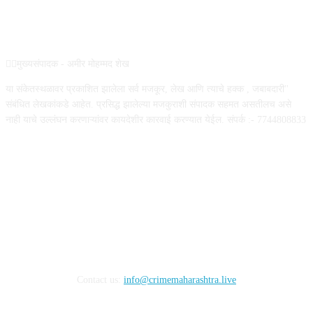
ABOUT US
✍🏻मुख्यसंपादक - अमीर मोहम्मद शेख
या संकेतस्थळावर प्रकाशित झालेला सर्व मजकूर, लेख आणि त्याचे हक्क , जबाबदारी''
संबंधित लेखकांकडे आहेत. प्रसिद्ध झालेल्या मजकुराशी संपादक सहमत असतीलच असे
नाही याचे उल्लंघन करणाऱ्यांवर कायदेशीर कारवाई करण्यात येईल. संपर्क :- 7744808833
FOLLOW US
Contact us:
info@crimemaharashtra.live