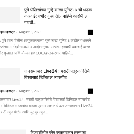
पुणे पोलिसांच्या गुन्हे शाखा युनिट-३ ची धडक
कारवाई; गंभीर गुन्ह्यातील पाहिजे आरोपी ३
गावठी...
ाइम महाराष्ट्र
-
August 5, 2026
0
णे: पुणे शहर पोलीस आयुक्तालयाच्या गुन्हे शाखा युनिट-३ कडील पथकाने
ष्ठांच्या मार्गदर्शनाखाली व आदेशानुसार अत्यंत महत्त्वाची कारवाई करत
भीर गुन्ह्यात आणि मोक्का (MCOCA) प्रकरणात पाहिजे...
जनसमाचार Live24 : मराठी पत्रकारितेचे
विश्वासार्ह डिजिटल व्यासपीठ
ाइम महाराष्ट्र
-
August 5, 2026
0
समाचार Live24 : मराठी पत्रकारितेचे विश्वासार्ह डिजिटल व्यासपीठ
णे : डिजिटल माध्यमांचा वाढता प्रभाव लक्षात घेऊन जनसमाचार Live24
मराठी न्यूज पोर्टल आणि यूट्यूब न्यूज...
हिंजवडीतील प्रेम प्रकरणातून तरुणाचा