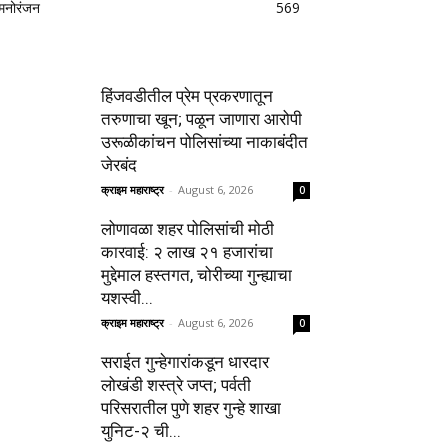
मनोरंजन
569
हिंजवडीतील प्रेम प्रकरणातून
तरुणाचा खून; पळून जाणारा आरोपी
उरूळीकांचन पोलिसांच्या नाकाबंदीत
जेरबंद
क्राइम महाराष्ट्र
-
August 6, 2026
0
लोणावळा शहर पोलिसांची मोठी
कारवाई: २ लाख २१ हजारांचा
मुद्देमाल हस्तगत, चोरीच्या गुन्ह्याचा
यशस्वी...
क्राइम महाराष्ट्र
-
August 6, 2026
0
सराईत गुन्हेगारांकडून धारदार
लोखंडी शस्त्रे जप्त; पर्वती
परिसरातील पुणे शहर गुन्हे शाखा
युनिट-२ ची...