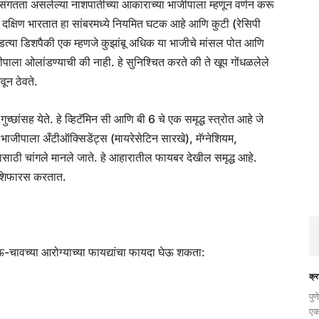
तता असलेल्या नाशपातीच्या आकाराच्या भाजीपाला म्हणून वर्णन करू
. दक्षिण भारतात हा सांबरमध्ये नियमित घटक आहे आणि कुटी (रेसिपी
्या डिशपैकी एक म्हणजे कुझांबू अधिक या भाजीचे मांसल पोत आणि
ीपाला ओलांडण्याची की नाही. हे सुनिश्चित करते की ते खूप गोंधळलेले
ून ठेवते.
च्छांसह येते. हे व्हिटॅमिन सी आणि बी 6 चे एक समृद्ध स्त्रोत आहे जे
जीपाला अँटीऑक्सिडेंट्स (मायरेसेटिन सारखे), मॅग्नेशियम,
ठी चांगले मानले जाते. हे आहारातील फायबर देखील समृद्ध आहे.
 शिफारस करतात.
चावच्या आरोग्याच्या फायद्यांचा फायदा घेऊ शकता:
क्र
​पु
एक