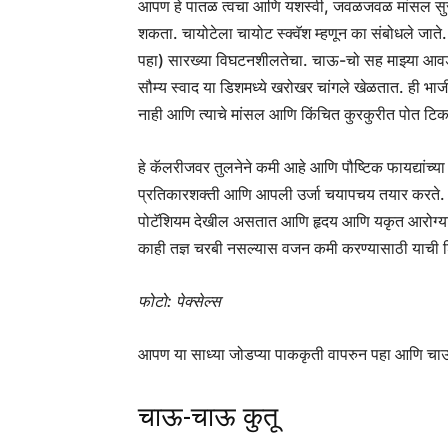
आपण हे पातळ त्वचा आणि यशस्वी, जवळजवळ मांसल सुसंग
शकता. चायोटेला चायोट स्क्वॅश म्हणून का संबोधले जाते
पहा) सारख्या विघटनशीलतेचा. चाऊ-चो सह माझ्या आवडत
सौम्य स्वाद या डिशमध्ये खरोखर चांगले खेळतात. ही भाज
नाही आणि त्याचे मांसल आणि किंचित कुरकुरीत पोत टिकव
हे कॅलरीजवर तुलनेने कमी आहे आणि पौष्टिक फायद्यांच्या गु
प्रतिकारशक्ती आणि आपली उर्जा चयापचय तयार करते. भा
पोटॅशियम देखील असतात आणि हृदय आणि यकृत आरोग्यासा
काही तज्ञ चरबी नसल्यास वजन कमी करण्यासाठी याची
फोटो: पेक्सेल्स
आपण या साध्या जोडप्या पाककृती वापरुन पहा आणि चाऊ-
चाऊ-चाऊ कुतू