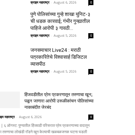
क्राइम महाराष्ट्र
-
August 6, 2026
0
पुणे पोलिसांच्या गुन्हे शाखा युनिट-३
ची धडक कारवाई; गंभीर गुन्ह्यातील
पाहिजे आरोपी ३ गावठी...
क्राइम महाराष्ट्र
-
August 5, 2026
0
जनसमाचार Live24 : मराठी
पत्रकारितेचे विश्वासार्ह डिजिटल
व्यासपीठ
क्राइम महाराष्ट्र
-
August 5, 2026
0
हिंजवडीतील प्रेम प्रकरणातून तरुणाचा खून;
पळून जाणारा आरोपी उरूळीकांचन पोलिसांच्या
नाकाबंदीत जेरबंद
ाइम महाराष्ट्र
-
August 6, 2026
0
णे | ६ ऑगस्ट: पुण्यातील हिंजवडी परिसरात प्रेम प्रकरणाच्या वादातून
ा तरुणाचा लोखंडी रॉडने खून केल्याची खळबळजनक घटना घडली