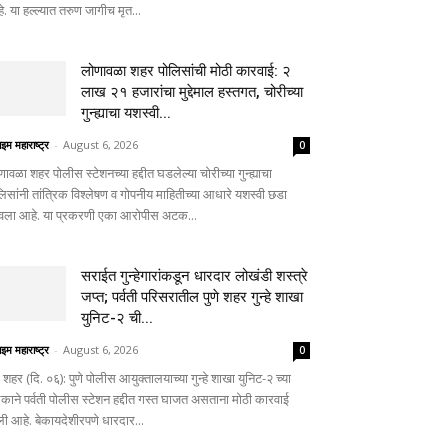
. या हल्ल्यात तरुण जागीच मृत...
लोणावळा शहर पोलिसांची मोठी कारवाई: २
लाख २१ हजारांचा मुद्देमाल हस्तगत, चोरीच्या
गुन्ह्याचा यशस्वी...
ाइम महाराष्ट्र
-
August 6, 2026
0
णावळा शहर पोलीस स्टेशनच्या हद्दीत घडलेल्या चोरीच्या गुन्ह्याचा
लिसांनी तांत्रिक विश्लेषण व गोपनीय माहितीच्या आधारे यशस्वी छडा
वला आहे. या प्रकरणी एका आरोपीस अटक...
सराईत गुन्हेगारांकडून धारदार लोखंडी शस्त्रे
जप्त; पर्वती परिसरातील पुणे शहर गुन्हे शाखा
युनिट-२ ची...
ाइम महाराष्ट्र
-
August 6, 2026
0
े शहर (दि. ०६): पुणे पोलीस आयुक्तालयाच्या गुन्हे शाखा युनिट-२ च्या
काने पर्वती पोलीस स्टेशन हद्दीत गस्त घाजत असताना मोठी कारवाई
ली आहे. बेकायदेशीरपणे धारदार...