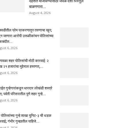
दहशत माजविण्यासाठी जवळ देशी पिस्तुल
बाळगणारा...
August 4, 2026
ंजवडीतील प्रेम प्रकरणातून तरुणाचा खून;
ून जाणारा आरोपी उरूळीकांचन पोलिसांच्या
काबंदीत...
gust 6, 2026
णावळा शहर पोलिसांची मोठी कारवाई: २
 २१ हजारांचा मुद्देमाल हस्तगत,...
gust 6, 2026
ईत गुन्हेगारांकडून धारदार लोखंडी शस्त्रे
त; पर्वती परिसरातील पुणे शहर गुन्हे...
gust 6, 2026
े पोलिसांच्या गुन्हे शाखा युनिट-३ ची धडक
वाई; गंभीर गुन्ह्यातील पाहिजे...
gust 5, 2026