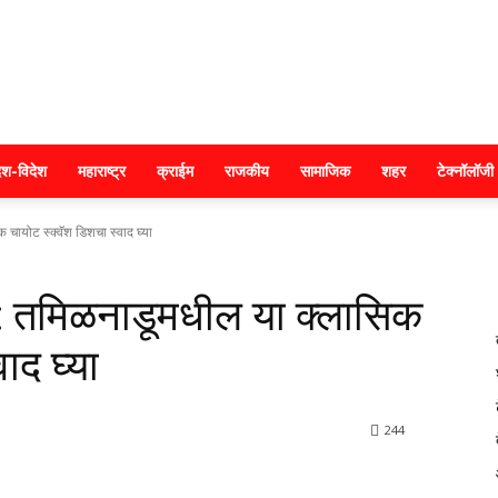
क्राइम
ेश-विदेश
महाराष्ट्र
क्राईम
राजकीय
सामाजिक
शहर
टेक्नॉलॉजी
ायोट स्क्वॅश डिशचा स्वाद घ्या
महाराष्ट्र
 तमिळनाडूमधील या क्लासिक
ाद घ्या
244