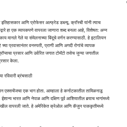
तिहासकार आणि प्रोफेसर अल्फ्रेड डब्ल्यू. क्रॉस्बी यांनी त्याच
द्वारे हा एक व्यापकपणे वापरला जाणारा शब्द बनला आहे, विशेषत: अन्न
मानले गेले या संमेलनाच्या बिंदूचे वर्णन करण्यासाठी. हे इटालियन
 च्या प्रवासानंतर वनस्पती, प्राणी आणि अगदी रोगांचे व्यापक
ग्रॉप्सचा प्रसार आणि उर्वरित जगात टोमॅटो तसेच जुन्या जगातील
प्रसार केला.
्या रविवारी ब्रंचसाठी
 एक्सचेंजचा एक भाग होता. आम्हाला हे कर्नाटकातील तामिळनाडू
शान्य भारत आणि नेपाळ आणि दक्षिण पूर्व आशियातील बर्‍याच भागांमध्ये
खील वापरली जाते. हे अमेरिकेत क्रेओल आणि कॅजुन पाककृतीमध्ये