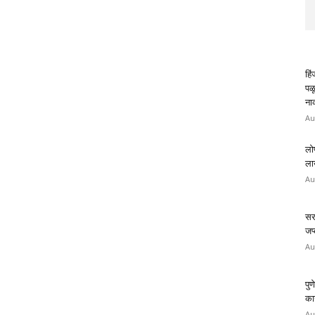
हि
पळ
ना
Au
लो
लाख
Au
सरा
जप्
Au
पुण
कार
Au