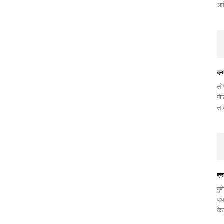
आहे
क्र
​लो
पो
ला
क्र
पुण
पथ
के