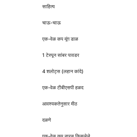
साहित्य
चाऊ-चाऊ
एक-वेळ कप मूंग डाळ
1 टेस्पून सांबर पावडर
4 शलोट्स (लहान कांदे)
एक-वेळ टीबीएसपी हळद
आवश्यकतेनुसार मीठ
दळणे
एक-वेळ कप नारळ किसलेले