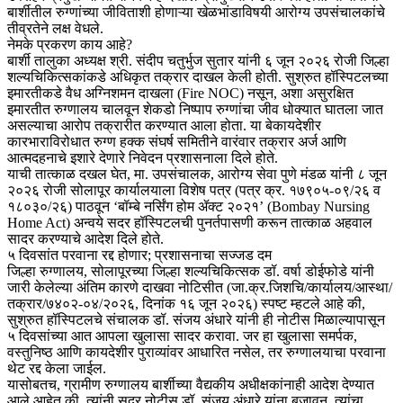
बार्शीतील रुग्णांच्या जीविताशी होणाऱ्या खेळभांडाविषयी आरोग्य उपसंचालकांचे
तीव्रतेने लक्ष वेधले.
​नेमके प्रकरण काय आहे?
​बार्शी तालुका अध्यक्ष श्री. संदीप चतुर्भुज सुतार यांनी ६ जून २०२६ रोजी जिल्हा
शल्यचिकित्सकांकडे अधिकृत तक्रार दाखल केली होती. सुश्रुत हॉस्पिटलच्या
इमारतीकडे वैध अग्निशमन दाखला (Fire NOC) नसून, अशा असुरक्षित
इमारतीत रुग्णालय चालवून शेकडो निष्पाप रुग्णांचा जीव धोक्यात घातला जात
असल्याचा आरोप तक्रारीत करण्यात आला होता. या बेकायदेशीर
कारभाराविरोधात रुग्ण हक्क संघर्ष समितीने वारंवार तक्रार अर्ज आणि
आत्मदहनाचे इशारे देणारे निवेदन प्रशासनाला दिले होते.
​याची तात्काळ दखल घेत, मा. उपसंचालक, आरोग्य सेवा पुणे मंडळ यांनी ८ जून
२०२६ रोजी सोलापूर कार्यालयाला विशेष पत्र (पत्र क्र. १७९०५-०९/२६ व
१८०३०/२६) पाठवून ‘बॉम्बे नर्सिंग होम ॲक्ट २०२१’ (Bombay Nursing
Home Act) अन्वये सदर हॉस्पिटलची पुनर्तपासणी करून तात्काळ अहवाल
सादर करण्याचे आदेश दिले होते.
​५ दिवसांत परवाना रद्द होणार; प्रशासनाचा सज्जड दम
​जिल्हा रुग्णालय, सोलापूरच्या जिल्हा शल्यचिकित्सक डॉ. वर्षा डोईफोडे यांनी
जारी केलेल्या अंतिम कारणे दाखवा नोटिसीत (जा.क्र.जिशचि/कार्यालय/आस्था/
तक्रार/७४०२-०४/२०२६, दिनांक १६ जून २०२६) स्पष्ट म्हटले आहे की,
सुश्रुत हॉस्पिटलचे संचालक डॉ. संजय अंधारे यांनी ही नोटीस मिळाल्यापासून
५ दिवसांच्या आत आपला खुलासा सादर करावा. जर हा खुलासा समर्पक,
वस्तुनिष्ठ आणि कायदेशीर पुराव्यांवर आधारित नसेल, तर रुग्णालयाचा परवाना
थेट रद्द केला जाईल.
​यासोबतच, ग्रामीण रुग्णालय बार्शीच्या वैद्यकीय अधीक्षकांनाही आदेश देण्यात
आले आहेत की, त्यांनी सदर नोटीस डॉ. संजय अंधारे यांना बजावून, त्यांचा