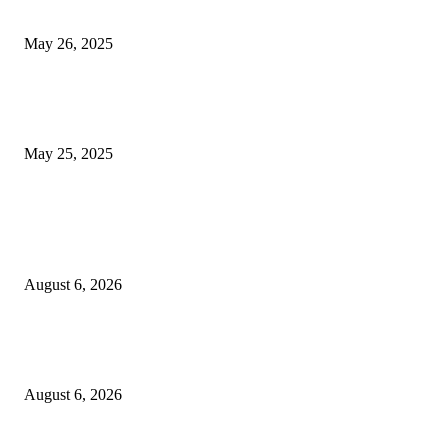
मुंबई: ओव्हरटेकिंगचा वाद, रस्त्यावर रागाच्या भरात मिडल रोडवर युवकाने ठार मारले
May 26, 2025
युक्रेनियन ड्रोन दरम्यानच्या शापात पुतीनचे हेलिकॉप्टर अडकले, त्यानंतर रशियन सैन्यान
आश्चर्यकारक दर्शविले
May 25, 2025
POPULAR POSTS
हिंजवडीतील प्रेम प्रकरणातून तरुणाचा खून; पळून जाणारा आरोपी उरूळीकांचन पोलिसांच
नाकाबंदीत जेरबंद
August 6, 2026
लोणावळा शहर पोलिसांची मोठी कारवाई: २ लाख २१ हजारांचा मुद्देमाल हस्तगत, चोरीच्या गुन्
यशस्वी छडा
August 6, 2026