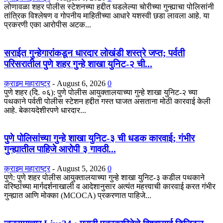
​लोणावळा शहर पोलीस स्टेशनच्या हद्दीत घडलेल्या चोरीच्या गुन्ह्याचा पोलिसांनी
तांत्रिक विश्लेषण व गोपनीय माहितीच्या आधारे यशस्वी छडा लावला आहे. या
प्रकरणी एका आरोपीस अटक...
सराईत गुन्हेगारांकडून धारदार लोखंडी शस्त्रे जप्त; पर्वती
परिसरातील पुणे शहर गुन्हे शाखा युनिट-२ ची...
क्राइम महाराष्ट्र
-
August 6, 2026
0
पुणे शहर (दि. ०६): पुणे पोलीस आयुक्तालयाच्या गुन्हे शाखा युनिट-२ च्या
पथकाने पर्वती पोलीस स्टेशन हद्दीत गस्त घाजत असताना मोठी कारवाई केली
आहे. बेकायदेशीरपणे धारदार...
पुणे पोलिसांच्या गुन्हे शाखा युनिट-३ ची धडक कारवाई; गंभीर
गुन्ह्यातील पाहिजे आरोपी ३ गावठी...
क्राइम महाराष्ट्र
-
August 5, 2026
0
पुणे: पुणे शहर पोलीस आयुक्तालयाच्या गुन्हे शाखा युनिट-३ कडील पथकाने
वरिष्ठांच्या मार्गदर्शनाखाली व आदेशानुसार अत्यंत महत्त्वाची कारवाई करत गंभीर
गुन्ह्यात आणि मोक्का (MCOCA) प्रकरणात पाहिजे...