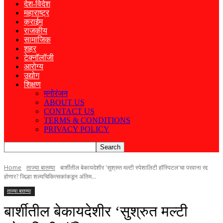
देश-विदेश
महाराष्ट्र
क्राईम
राजकीय
सामाजिक
शहर
टेक्नॉलॉजी
आरोग्य
उद्योग
शिक्षण
मनोरंजन
ABOUT US
CONTACT US
TERMS & CONDITIONS
PRIVACY POLICY
Home
ताज्या बातम्या
​बार्शीतील बेकायदेशीर 'सुश्रुत मल्टी स्पेशालिटी हॉस्पिटल'चा परवाना रद्द
होणार? जिल्हा शल्यचिकित्सकांकडून अंतिम...
ताज्या बातम्या
​बार्शीतील बेकायदेशीर ‘सुश्रुत मल्टी