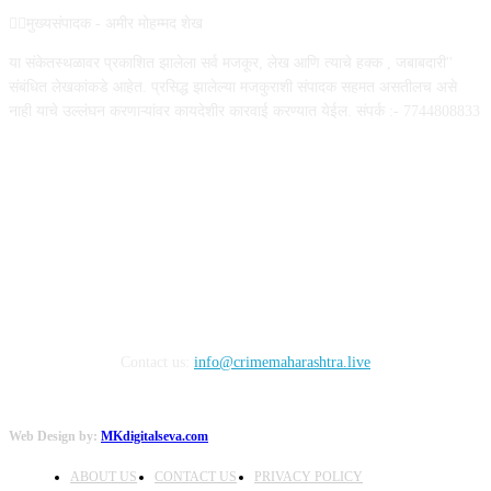
✍🏻मुख्यसंपादक - अमीर मोहम्मद शेख
या संकेतस्थळावर प्रकाशित झालेला सर्व मजकूर, लेख आणि त्याचे हक्क , जबाबदारी''
संबंधित लेखकांकडे आहेत. प्रसिद्ध झालेल्या मजकुराशी संपादक सहमत असतीलच असे
नाही याचे उल्लंघन करणाऱ्यांवर कायदेशीर कारवाई करण्यात येईल. संपर्क :- 7744808833
FOLLOW US
Contact us:
info@crimemaharashtra.live
Web Design by:
MKdigitalseva.com
ABOUT US
CONTACT US
PRIVACY POLICY