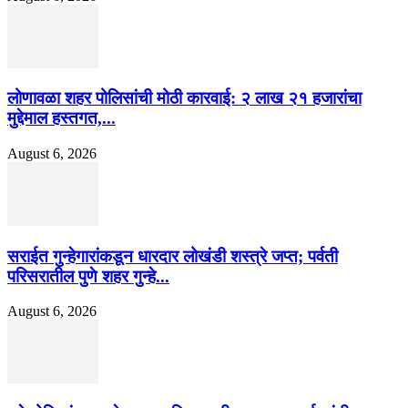
लोणावळा शहर पोलिसांची मोठी कारवाई: २ लाख २१ हजारांचा
मुद्देमाल हस्तगत,...
August 6, 2026
सराईत गुन्हेगारांकडून धारदार लोखंडी शस्त्रे जप्त; पर्वती
परिसरातील पुणे शहर गुन्हे...
August 6, 2026