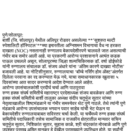
​पुणे/सोलापूर:
बार्शी (जि. सोलापूर) येथील अलिपूर रोडवर असलेल्या **’सुश्रुत मल्टी
स्पेशालिटी हॉस्पिटल’**च्या इमारतीला अग्निशमन विभागाचा वैध ना हरकत
दाखला (NOC) नसतानाही रुग्णालय बेकायदेशीरपणे चालवले जात असल्याची
गंभीर बाब समोर आली आहे. या प्रकरणी आरोग्य प्रशासनाने अत्यंत कडक
पाऊल उचलले असून, सोलापूरच्या जिल्हा शल्यचिकित्सक डॉ. वर्षा डोईफोडे
यांनी रुग्णालय संचालक डॉ. संजय अंधारे यांना ‘अंतिम कारणे दाखवा नोटीस’
बजावली आहे. या नोटिसीनुसार, रुग्णालयाचा ‘बॉम्बे नर्सिंग होम ॲक्ट’अंतर्गत
दिलेला परवाना का रद्द करण्यात येऊ नये, याचा समाधानकारक खुलासा ५
दिवसांच्या आत सादर करण्याचे आदेश देण्यात आले आहेत.
​आरोग्य उपसंचालकांशी प्रदीर्घ चर्चा आणि पाठपुरावा
​रुग्ण हक्क संघर्ष समितीचे महाराष्ट्र प्रदेशाध्यक्ष संजय बावळेकर आणि रुग्ण
हक्क संघर्ष समितीचे बार्शी तालुका अध्यक्ष संदीप चतुर्भुज सुतार यांच्या
नेतृत्वाखालील शिष्टमंडळाने या गंभीर समस्येवर थेट पुणे गाठले. तेथे त्यांनी पुणे
मंडळाचे आरोग्य उपसंचालक भगवान पवार साहेब यांची भेट घेऊन या
बेकायदेशीर रुग्णालयाबाबत सविस्तर चर्चा केली. या चर्चेमध्ये रुग्ण हक्क संघर्ष
समितीचे पदाधिकारी तसेच सामाजिक व राजकीय क्षेत्रातील मान्यवर सचिन
चतुर्भुज सुतार, निशिकांत सुतार, सुहास काळे, श्री चंद्रकांत मोरबाळे आणि पुणे
उपशहर प्रमुख अमित मानकर हे देखील प्रामुख्याने उपस्थित होते. या सर्वांनी