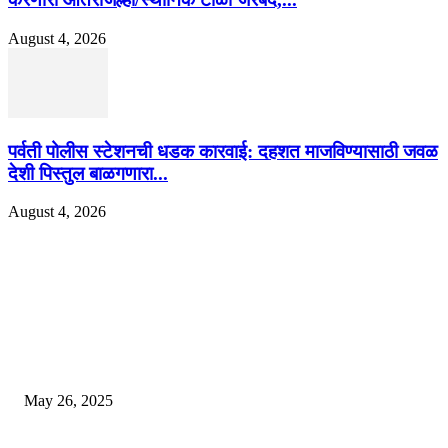
August 4, 2026
पर्वती पोलीस स्टेशनची धडक कारवाई: दहशत माजविण्यासाठी जवळ
देशी पिस्तुल बाळगणारा...
August 4, 2026
EDITOR PICKS
गॅस, अपचन आणि पोटातील जळजळ यासाठी रामबान आयुर्वेदिक औषधोपचार म्हणजे एका 
बडीशेप, पोटातील समस्यांवरील निश्चित उपाय
May 26, 2025