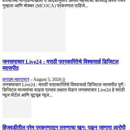
वरिष्ठांच्या मार्गदर्शनाखाली व आदेशानुसार अत्यंत महत्त्वाची कारवाई करत गंभीर
गुन्ह्यात आणि मोक्का (MCOCA) प्रकरणात पाहिजे...
जनसमाचार Live24 : मराठी पत्रकारितेचे विश्वासार्ह डिजिटल
व्यासपीठ
क्राइम महाराष्ट्र
-
August 5, 2026
0
जनसमाचार Live24 : मराठी पत्रकारितेचे विश्वासार्ह डिजिटल व्यासपीठ पुणे :
डिजिटल माध्यमांचा वाढता प्रभाव लक्षात घेऊन जनसमाचार Live24 हे मराठी
न्यूज पोर्टल आणि यूट्यूब न्यूज...
हिंजवडीतील प्रेम प्रकरणातून तरुणाचा खून; पळून जाणारा आरोपी