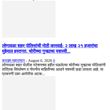
लोणावळा शहर पोलिसांची मोठी कारवाई: २ लाख २१ हजारांचा
मुद्देमाल हस्तगत, चोरीच्या गुन्ह्याचा यशस्वी...
क्राइम महाराष्ट्र
-
August 6, 2026
0
​लोणावळा शहर पोलीस स्टेशनच्या हद्दीत घडलेल्या चोरीच्या गुन्ह्याचा पोलिसांनी
तांत्रिक विश्लेषण व गोपनीय माहितीच्या आधारे यशस्वी छडा लावला आहे. या
प्रकरणी एका आरोपीस अटक...