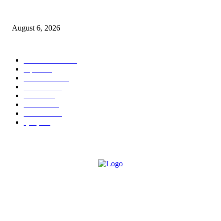
सराईत गुन्हेगारांकडून धारदार लोखंडी शस्त्रे जप्त; पर्वती परिसरातील पुणे शहर गुन्हे शाख
युनिट-२ ची धडक कारवाई
August 6, 2026
POPULAR CATEGORY
ताज्या बातम्या
2529
शहर
1402
टेक्नॉलॉजी
1000
देश-विदेश
606
आरोग्य
598
मनोरंजन
569
सामाजिक
106
क्राईम
95
ABOUT US