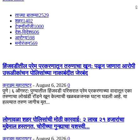
0
ताज्या बातम्या
2529
शहर
1402
टेक्नॉलॉजी
1000
देश-विदेश
606
आरोग्य
598
मनोरंजन
569
हिंजवडीतील प्रेम प्रकरणातून तरुणाचा खून; पळून जाणारा आरोपी
उरूळीकांचन पोलिसांच्या नाकाबंदीत जेरबंद
क्राइम महाराष्ट्र
-
August 6, 2026
0
​पुणे | ६ ऑगस्ट: पुण्यातील हिंजवडी परिसरात प्रेम प्रकरणाच्या वादातून एका
तरुणाचा लोखंडी रॉडने खून केल्याची खळबळजनक घटना घडली आहे. या
हल्ल्यात तरुण जागीच मृत...
लोणावळा शहर पोलिसांची मोठी कारवाई: २ लाख २१ हजारांचा
मुद्देमाल हस्तगत, चोरीच्या गुन्ह्याचा यशस्वी...
क्राइम महाराष्ट्र
-
August 6, 2026
0