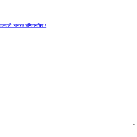
ात पटकावली ‘जनरल चॅम्पियनशिप’!
0