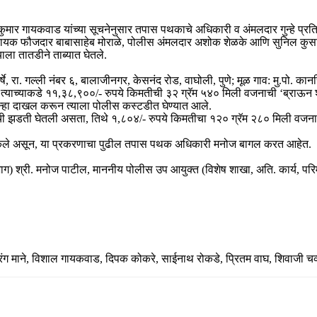
मार गायकवाड यांच्या सूचनेनुसार तपास पथकाचे अधिकारी व अंमलदार गुन्हे प्रतिब
सहायक फौजदार बाबासाहेब मोराळे, पोलीस अंमलदार अशोक शेळके आणि सुनिल कुसा
ाला तातडीने ताब्यात घेतले.
षे, रा. गल्ली नंबर ६, बालाजीनगर, केसनंद रोड, वाघोली, पुणे; मूळ गाव: मु.पो. का
याच्याकडे ११,३८,९००/- रुपये किमतीची ३२ ग्रॅम ५४० मिली वजनाची ‘ब्राऊन शु
न्हा दाखल करून त्याला पोलीस कस्टडीत घेण्यात आले.
झडती घेतली असता, तिथे १,८०४/- रुपये किमतीचा १२० ग्रॅम २८० मिली वजनाचा ‘प
्त केले असून, या प्रकरणाचा पुढील तपास पथक अधिकारी मनोज बागल करत आहेत.
 विभाग) श्री. मनोज पाटील, माननीय पोलीस उप आयुक्त (विशेष शाखा, अति. कार्य
ंडुरंग माने, विशाल गायकवाड, दिपक कोकरे, साईनाथ रोकडे, प्रितम वाघ, शिवाजी 