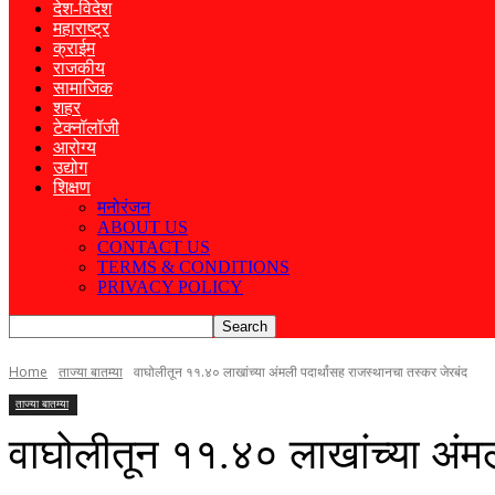
देश-विदेश
महाराष्ट्र
क्राईम
राजकीय
सामाजिक
शहर
टेक्नॉलॉजी
आरोग्य
उद्योग
शिक्षण
मनोरंजन
ABOUT US
CONTACT US
TERMS & CONDITIONS
PRIVACY POLICY
Home
ताज्या बातम्या
वाघोलीतून ११.४० लाखांच्या अंमली पदार्थांसह राजस्थानचा तस्कर जेरबंद
ताज्या बातम्या
वाघोलीतून ११.४० लाखांच्या अंमल