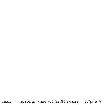
. त्याच्याकडून ११ लाख ४० हजार ७०४ रुपये किमतीचे ब्राऊन शुगर (हेरॉईन) आणि