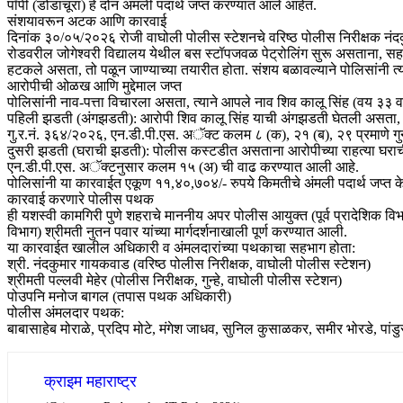
पॉपी (डोडाचूरा) हे दोन अंमली पदार्थ जप्त करण्यात आले आहेत.
​संशयावरून अटक आणि कारवाई
​दिनांक ३०/०५/२०२६ रोजी वाघोली पोलीस स्टेशनचे वरिष्ठ पोलीस निरीक्षक नंदकु
रोडवरील जोगेश्वरी विद्यालय येथील बस स्टॉपजवळ पेट्रोलिंग सुरू असताना, 
हटकले असता, तो पळून जाण्याच्या तयारीत होता. संशय बळावल्याने पोलिसांनी त्य
​आरोपीची ओळख आणि मुद्देमाल जप्त
​पोलिसांनी नाव-पत्ता विचारला असता, त्याने आपले नाव शिव कालू सिंह (वय ३३ वर्
​पहिली झडती (अंगझडती): आरोपी शिव कालू सिंह याची अंगझडती घेतली असता, त्
गु.र.नं. ३६४/२०२६, एन.डी.पी.एस. अॅक्ट कलम ८ (क), २१ (ब), २९ प्रमाणे गु
​दुसरी झडती (घराची झडती): पोलीस कस्टडीत असताना आरोपीच्या राहत्या घराची 
एन.डी.पी.एस. अॅक्टनुसार कलम १५ (अ) ची वाढ करण्यात आली आहे.
​पोलिसांनी या कारवाईत एकूण ११,४०,७०४/- रुपये किमतीचे अंमली पदार्थ जप
​कारवाई करणारे पोलीस पथक
​ही यशस्वी कामगिरी पुणे शहराचे माननीय अपर पोलीस आयुक्त (पूर्व प्रादेशिक
विभाग) श्रीमती नुतन पवार यांच्या मार्गदर्शनाखाली पूर्ण करण्यात आली.
​या कारवाईत खालील अधिकारी व अंमलदारांच्या पथकाचा सहभाग होता:
​श्री. नंदकुमार गायकवाड (वरिष्ठ पोलीस निरीक्षक, वाघोली पोलीस स्टेशन)
​श्रीमती पल्लवी मेहेर (पोलीस निरीक्षक, गुन्हे, वाघोली पोलीस स्टेशन)
​पोउपनि मनोज बागल (तपास पथक अधिकारी)
​पोलीस अंमलदार पथक:
बाबासाहेब मोराळे, प्रदिप मोटे, मंगेश जाधव, सुनिल कुसाळकर, समीर भोरडे, पा
क्राइम महाराष्ट्र