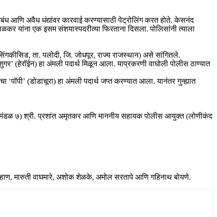
ंध आणि अवैध धंद्यांवर कारवाई करण्यासाठी पेट्रोलिंग करत होते. केसनंद
ळकर यांना एक इसम संशयास्पदरीत्या फिरताना दिसला. पोलिसांनी त्याला
नसिंगकीसिड, ता. पलोदी, जि. जोधपूर, राज्य राजस्थान) असे सांगितले.
गर’ (हेरॉईन) हा अंमली पदार्थ मिळून आला. याप्रकरणी वाघोली पोलीस ठाण्यात
ॉपी’ (डोडाचूरा) हा अंमली पदार्थ जप्त करण्यात आला. यानंतर गुन्ह्यात
, परिमंडळ ७) श्री. प्रशांत अमृतकर आणि माननीय सहायक पोलीस आयुक्त (लोणीकंद
चव्हाण, मारुती वाघमारे, अशोक शेळके, अमोल सरतापे आणि गहिनाथ बोयणे.