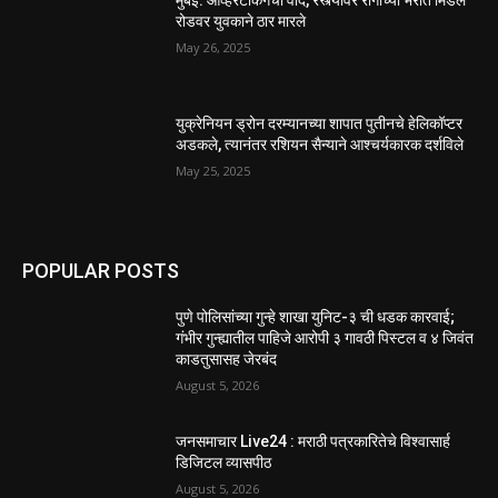
रोडवर युवकाने ठार मारले
May 26, 2025
युक्रेनियन ड्रोन दरम्यानच्या शापात पुतीनचे हेलिकॉप्टर
अडकले, त्यानंतर रशियन सैन्याने आश्चर्यकारक दर्शविले
May 25, 2025
POPULAR POSTS
पुणे पोलिसांच्या गुन्हे शाखा युनिट-३ ची धडक कारवाई;
गंभीर गुन्ह्यातील पाहिजे आरोपी ३ गावठी पिस्टल व ४ जिवंत
काडतुसासह जेरबंद
August 5, 2026
जनसमाचार Live24 : मराठी पत्रकारितेचे विश्वासार्ह
डिजिटल व्यासपीठ
August 5, 2026