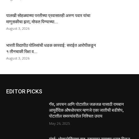
पालखी सोहळ्याच्या परतीच्या प्रवासातही अरुण पवार यांचा
माणुसकीचा झरा; मोफत पिण्याच्या...
August 3, 2026
भारती विद्यापीठ पोलिसांची धडक कारवाई: सराईत आरोपीकडून
१ तीनचाकी रिक्षा व...
August 3, 2026
EDITOR PICKS
गॅस, अपचन आणि पोटातील जळजळ यासाठी रामबान
आयुर्वेदिक औषधोपचार म्हणजे एका जातीची बडीशेप,
पोटातील समस्यांवरील निश्चित उपाय
May 26, 2025
मुंबई: ओव्हरटेकिंगचा वाद, रस्त्यावर रागाच्या भरात मिडल