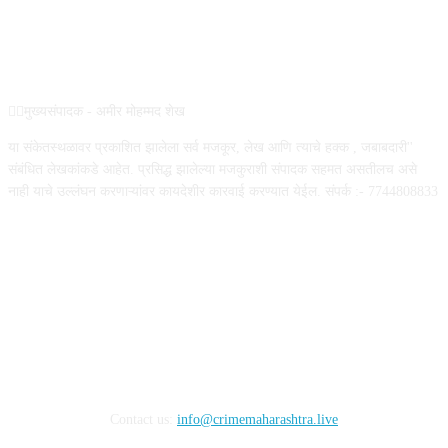
ABOUT US
✍🏻मुख्यसंपादक - अमीर मोहम्मद शेख
या संकेतस्थळावर प्रकाशित झालेला सर्व मजकूर, लेख आणि त्याचे हक्क , जबाबदारी''
संबंधित लेखकांकडे आहेत. प्रसिद्ध झालेल्या मजकुराशी संपादक सहमत असतीलच असे
नाही याचे उल्लंघन करणाऱ्यांवर कायदेशीर कारवाई करण्यात येईल. संपर्क :- 7744808833
FOLLOW US
Contact us:
info@crimemaharashtra.live