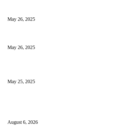
गॅस, अपचन आणि पोटातील जळजळ यासाठी रामबान आयुर्वेदिक औषधोपचार म्हणजे एका 
बडीशेप, पोटातील समस्यांवरील निश्चित उपाय
May 26, 2025
मुंबई: ओव्हरटेकिंगचा वाद, रस्त्यावर रागाच्या भरात मिडल रोडवर युवकाने ठार मारले
May 26, 2025
युक्रेनियन ड्रोन दरम्यानच्या शापात पुतीनचे हेलिकॉप्टर अडकले, त्यानंतर रशियन सैन्यान
आश्चर्यकारक दर्शविले
May 25, 2025
POPULAR POSTS
सराईत गुन्हेगारांकडून धारदार लोखंडी शस्त्रे जप्त; पर्वती परिसरातील पुणे शहर गुन्हे शाख
युनिट-२ ची धडक कारवाई
August 6, 2026