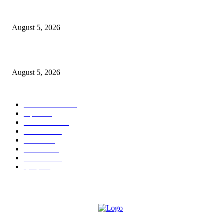
पुणे पोलिसांच्या गुन्हे शाखा युनिट-३ ची धडक कारवाई; गंभीर गुन्ह्यातील पाहिजे आरोपी ३ 
पिस्टल व ४ जिवंत काडतुसासह जेरबंद
August 5, 2026
जनसमाचार Live24 : मराठी पत्रकारितेचे विश्वासार्ह डिजिटल व्यासपीठ
August 5, 2026
POPULAR CATEGORY
ताज्या बातम्या
2527
शहर
1402
टेक्नॉलॉजी
1000
देश-विदेश
606
आरोग्य
598
मनोरंजन
569
सामाजिक
106
क्राईम
95