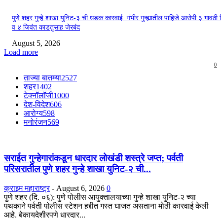
पुणे शहर गुन्हे शाखा युनिट-३ ची धडक कारवाई: गंभीर गुन्ह्यातील पाहिजे आरोपी ३ गावठी
व ४ जिवंत काडतुसाह जेरबंद
August 5, 2026
Load more
0
ताज्या बातम्या
2527
शहर
1402
टेक्नॉलॉजी
1000
देश-विदेश
606
आरोग्य
598
मनोरंजन
569
सराईत गुन्हेगारांकडून धारदार लोखंडी शस्त्रे जप्त; पर्वती
परिसरातील पुणे शहर गुन्हे शाखा युनिट-२ ची...
क्राइम महाराष्ट्र
-
August 6, 2026
0
पुणे शहर (दि. ०६): पुणे पोलीस आयुक्तालयाच्या गुन्हे शाखा युनिट-२ च्या
पथकाने पर्वती पोलीस स्टेशन हद्दीत गस्त घाजत असताना मोठी कारवाई केली
आहे. बेकायदेशीरपणे धारदार...