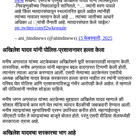
#वॉच
लखनौ: एसपीचे प्रमुख अखिलेश यादव यांनी मिल्किपूरवर
-निवडणुकीच्या निकालांद्वारे सांगितले, “… ज्यांनी मरण पावले
आहे किंवा मतदारसंघातून स्थलांतरित झाले आहेत त्यांनीही
त्यांच्या नावावर मतदान केले आहे … त्यांच्या जातीच्या आधारे
अधिका of ्यांची तैनाती आहे. मतदारसंघात केले जाईल?
pic.twitter.com/f2wkegqale
– ani_hindinews (@ahindinews)
15 फेब्रुवारी, 2025
अखिलेश यादव यांनी पोलिस-प्रशासनावर हल्ला केला
मनीष अग्रवाल यांच्या अटकेबाबत अखिलेशने यूपी सरकारलाही मारहाण केली.
वास्तविक, मनीष अग्रवाल यांनी महाकुभ बद्दल वादग्रस्त टिप्पणी केली होती,
त्यानंतर त्याला अटक करण्यात आली. एसपी नेत्याच्या अटकेनंतर एसपीचे
अध्यक्ष अखिलेश यादव केवळ सरकारवर हल्ला करत नाहीत तर त्यांनी पत्रकार
परिषद घेत पोलिस आणि प्रशासनाविरूद्ध गंभीर आरोपही केले आहेत. ते म्हणाले
की पोलिसांनी गणवेश सोडला पाहिजे.
मनीष जगन अग्रवाल यांच्या अटकेच्या मुद्दय़ावर अखिलेश यादव म्हणाले की
सोशल मीडियाचे काम मागे घेत त्यांना व्यापार बैठकीची जबाबदारी देण्यात आली.
मनीष व्यापार्‍यांच्या मुद्द्यांविषयी प्रश्न उपस्थित करीत होते. महागाईपासून
जीएसटी पर्यंत ते व्यापार्‍यांच्या बाजूने बोलत होते. परंतु एसपी मीडिया सेलमध्येही
सरकारला त्रास आहे.
अखिलेश यादवचा सरकारचा भाग आहे