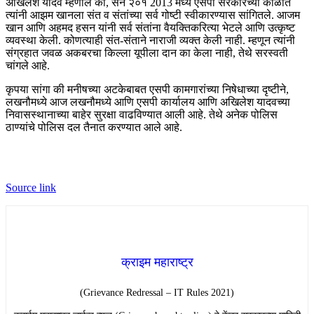
अखिलेश यादव म्हणाले की, सन २०१ 2013 मध्ये एसपी सरकारच्या काळात
त्यांनी आझम खानला संत व संतांच्या सर्व गोष्टी स्वीकारण्यास सांगितले. आजम
खान आणि अहमद हसन यांनी सर्व संतांना वैयक्तिकरित्या भेटले आणि उत्कृष्ट
व्यवस्था केली. कोणत्याही संत-संताने नाराजी व्यक्त केली नाही. म्हणून त्यांनी
संग्रहात जवळ अकबरचा किल्ला यूपीला दान का केला नाही, तेथे सरस्वती
चांगले आहे.
कृपया सांगा की मनीषच्या अटकेबाबत एसपी कामगारांच्या निषेधाच्या दृष्टीने,
लखनौमध्ये आज लखनौमध्ये आणि एसपी कार्यालय आणि अखिलेश यादवच्या
निवासस्थानाच्या बाहेर सुरक्षा वाढविण्यात आली आहे. तेथे अनेक पोलिस
ठाण्यांचे पोलिस दल तैनात करण्यात आले आहे.
Source link
क्राइम महाराष्ट्र
(Grievance Redressal – IT Rules 2021)