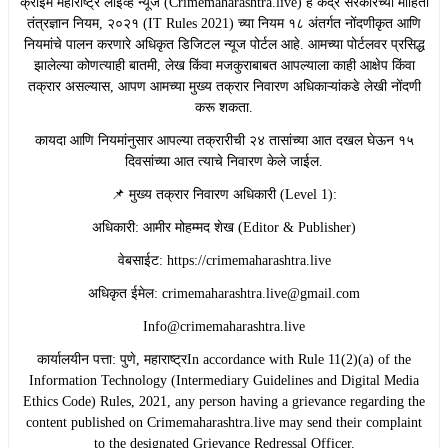
​क्राईम महाराष्ट्र लाईव्ह न्यूज (Crimemaharashtra.live) हे केंद्र सरकारच्या माहिती
तंत्रज्ञान नियम, २०२१ (IT Rules 2021) च्या नियम १८ अंतर्गत नोंदणीकृत आणि
नियमांचे पालन करणारे अधिकृत डिजिटल न्यूज पोर्टल आहे. आमच्या पोर्टलवर प्रसिद्ध
झालेल्या कोणत्याही बातमी, लेख किंवा मजकुराबाबत आपल्याला काही आक्षेप किंवा
तक्रार असल्यास, आपण आमच्या मुख्य तक्रार निवारण अधिकाऱ्यांकडे लेखी नोंदणी
करू शकता.
​कायदा आणि नियमांनुसार आपल्या तक्रारीची २४ तासांच्या आत दखल घेऊन १५
दिवसांच्या आत त्याचे निवारण केले जाईल.
​📌 मुख्य तक्रार निवारण अधिकारी (Level 1):
​अधिकारी: आमीर मोहम्मद शेख (Editor & Publisher)
​वेबसाईट: https://crimemaharashtra.live
​अधिकृत ईमेल: crimemaharashtra.live@gmail.com
Info@crimemaharashtra.live
​कार्यालयीन पत्ता: पुणे, महाराष्ट्रIn accordance with Rule 11(2)(a) of the
Information Technology (Intermediary Guidelines and Digital Media
Ethics Code) Rules, 2021, any person having a grievance regarding the
content published on Crimemaharashtra.live may send their complaint
to the designated Grievance Redressal Officer.