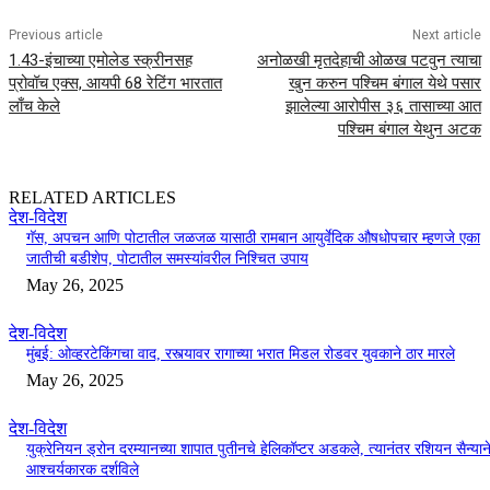
Previous article
Next article
1.43-इंचाच्या एमोलेड स्क्रीनसह
अनोळखी मृतदेहाची ओळख पटवुन त्याचा
प्रोवॉच एक्स, आयपी 68 रेटिंग भारतात
खुन करुन पश्चिम बंगाल येथे पसार
लाँच केले
झालेल्या आरोपीस ३६ तासाच्या आत
पश्चिम बंगाल येथुन अटक
RELATED ARTICLES
देश-विदेश
गॅस, अपचन आणि पोटातील जळजळ यासाठी रामबान आयुर्वेदिक औषधोपचार म्हणजे एका
जातीची बडीशेप, पोटातील समस्यांवरील निश्चित उपाय
May 26, 2025
देश-विदेश
मुंबई: ओव्हरटेकिंगचा वाद, रस्त्यावर रागाच्या भरात मिडल रोडवर युवकाने ठार मारले
May 26, 2025
देश-विदेश
युक्रेनियन ड्रोन दरम्यानच्या शापात पुतीनचे हेलिकॉप्टर अडकले, त्यानंतर रशियन सैन्यान
आश्चर्यकारक दर्शविले