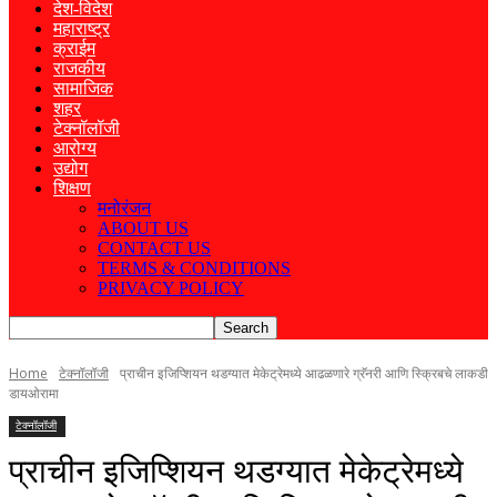
देश-विदेश
महाराष्ट्र
क्राईम
राजकीय
सामाजिक
शहर
टेक्नॉलॉजी
आरोग्य
उद्योग
शिक्षण
मनोरंजन
ABOUT US
CONTACT US
TERMS & CONDITIONS
PRIVACY POLICY
Home
टेक्नॉलॉजी
प्राचीन इजिप्शियन थडग्यात मेकेट्रेमध्ये आढळणारे ग्रॅनरी आणि स्क्रिबचे लाकडी
डायओरामा
टेक्नॉलॉजी
प्राचीन इजिप्शियन थडग्यात मेकेट्रेमध्ये