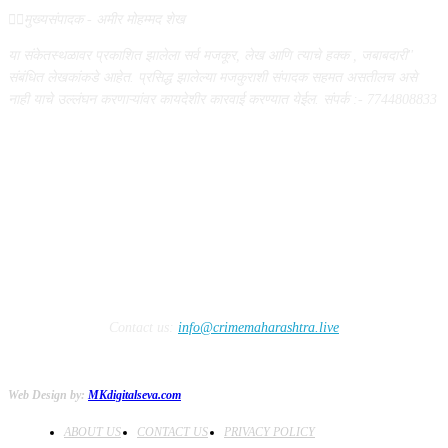
✍🏻मुख्यसंपादक - अमीर मोहम्मद शेख
या संकेतस्थळावर प्रकाशित झालेला सर्व मजकूर, लेख आणि त्याचे हक्क , जबाबदारी''
संबंधित लेखकांकडे आहेत. प्रसिद्ध झालेल्या मजकुराशी संपादक सहमत असतीलच असे
नाही याचे उल्लंघन करणाऱ्यांवर कायदेशीर कारवाई करण्यात येईल. संपर्क :- 7744808833
FOLLOW US
Contact us:
info@crimemaharashtra.live
Web Design by:
MKdigitalseva.com
ABOUT US
CONTACT US
PRIVACY POLICY