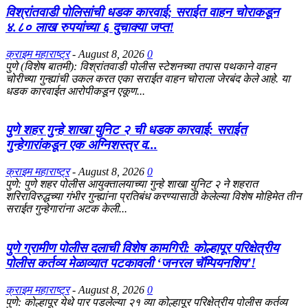
विश्रांतवाडी पोलिसांची धडक कारवाई; सराईत वाहन चोराकडून
४.८० लाख रुपयांच्या ६ दुचाक्या जप्त!
क्राइम महाराष्ट्र
-
August 8, 2026
0
पुणे (विशेष बातमी): विश्रांतवाडी पोलीस स्टेशनच्या तपास पथकाने वाहन
चोरीच्या गुन्ह्यांची उकल करत एका सराईत वाहन चोराला जेरबंद केले आहे. या
धडक कारवाईत आरोपीकडून एकूण...
पुणे शहर गुन्हे शाखा युनिट २ ची धडक कारवाई: सराईत
गुन्हेगारांकडून एक अग्निशस्त्र व...
क्राइम महाराष्ट्र
-
August 8, 2026
0
​पुणे: पुणे शहर पोलीस आयुक्तालयाच्या गुन्हे शाखा युनिट २ ने शहरात
शरिराविरुद्धच्या गंभीर गुन्ह्यांना प्रतिबंध करण्यासाठी केलेल्या विशेष मोहिमेत तीन
सराईत गुन्हेगारांना अटक केली...
पुणे ग्रामीण पोलीस दलाची विशेष कामगिरी: कोल्हापूर परिक्षेत्रीय
पोलीस कर्तव्य मेळाव्यात पटकावली ‘जनरल चॅम्पियनशिप’!
क्राइम महाराष्ट्र
-
August 8, 2026
0
पुणे: कोल्हापूर येथे पार पडलेल्या २१ व्या कोल्हापूर परिक्षेत्रीय पोलीस कर्तव्य