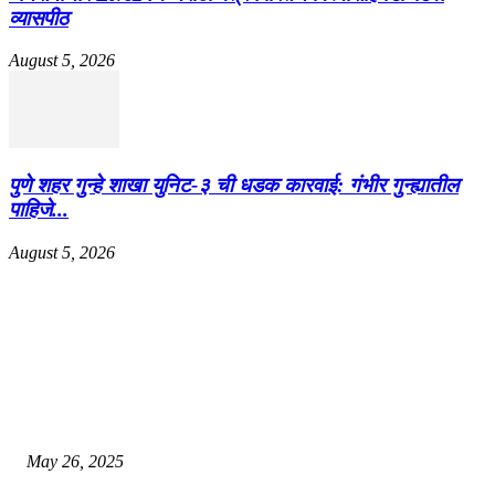
व्यासपीठ
August 5, 2026
पुणे शहर गुन्हे शाखा युनिट-३ ची धडक कारवाई: गंभीर गुन्ह्यातील
पाहिजे...
August 5, 2026
EDITOR PICKS
गॅस, अपचन आणि पोटातील जळजळ यासाठी रामबान आयुर्वेदिक औषधोपचार म्हणजे एका 
बडीशेप, पोटातील समस्यांवरील निश्चित उपाय
May 26, 2025