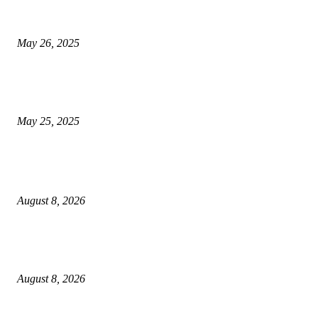
मुंबई: ओव्हरटेकिंगचा वाद, रस्त्यावर रागाच्या भरात मिडल रोडवर युवकाने ठार मारले
May 26, 2025
युक्रेनियन ड्रोन दरम्यानच्या शापात पुतीनचे हेलिकॉप्टर अडकले, त्यानंतर रशियन सैन्यान
आश्चर्यकारक दर्शविले
May 25, 2025
POPULAR POSTS
केंद्रीय गृहमंत्री दक्षता पदक (अन्वेषण) प्रदान सोहळा संपन्न
August 8, 2026
विश्रांतवाडी पोलिसांची धडक कारवाई; सराईत वाहन चोराकडून ४.८० लाख रुपयांच्या ६
दुचाक्या जप्त!
August 8, 2026