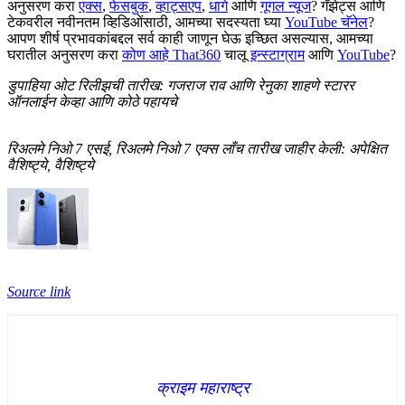
अनुसरण करा
एक्स
,
फेसबुक
,
व्हाट्सएप
,
धागे
आणि
गूगल न्यूज
? गॅझेट्स आणि
टेकवरील नवीनतम व्हिडिओंसाठी, आमच्या सदस्यता घ्या
YouTube चॅनेल
?
आपण शीर्ष प्रभावकांबद्दल सर्व काही जाणून घेऊ इच्छित असल्यास, आमच्या
घरातील अनुसरण करा
कोण आहे That360
चालू
इन्स्टाग्राम
आणि
YouTube
?
डुपाहिया ओट रिलीझची तारीख: गजराज राव आणि रेनुका शाहणे स्टारर
ऑनलाईन केव्हा आणि कोठे पहायचे
रिअलमे निओ 7 एसई, रिअलमे निओ 7 एक्स लाँच तारीख जाहीर केली: अपेक्षित
वैशिष्ट्ये, वैशिष्ट्ये
Source link
क्राइम महाराष्ट्र