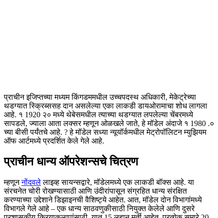
प्राचीन इजिप्तच्या मध्यम किंगडममधील उच्चपदस्थ अधिकारी, मेकेट्रेच्या
थडग्यात स्क्रिब्ससह दान असलेल्या एका लाकडी डायओरामाचा शोध लागला
आहे. १ 1920 २० मध्ये थेबेसमधील त्याच्या थडग्यात लपलेल्या चेंबरमध्ये
सापडले, ज्याला आता लक्सर म्हणून ओळखले जाते, हे मॉडेल अंदाजे १ 1980 .०
च्या बीसी पर्यंतचे आहे. ? हे मॉडेल सध्या न्यूयॉर्कमधील मेट्रोपॉलिटन म्युझियम
ऑफ आर्टमध्ये प्रदर्शित केले गेले आहे.
प्राचीन धान्य ऑपरेशन्सचे चित्रण
म्हणून
नोंदवले
लाइव्ह सायन्सद्वारे, मॉडेलमध्ये एक लाकडी बॉक्स आहे. या
संरचनेत चोरी रोखण्यासाठी आणि उंदीरांपासून संग्रहित धान्य संरक्षित
करण्याच्या उद्देशाने डिझाइनची वैशिष्ट्ये आहेत. आत, मॉडेल दोन विभागांमध्ये
विभागले गेले आहे – एक धान्य साठवणुकीसाठी नियुक्त केलेले आणि दुसरे
प्रशासकीय क्रियाकलापांसाठी. यात 15 लहान मूर्ती आहेत, प्रत्येक सुमारे 20