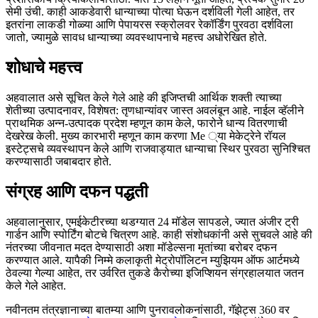
सेमी उंची. काही आकडेवारी धान्याच्या पोत्या घेऊन दर्शविली गेली आहेत, तर
इतरांना लाकडी गोळ्या आणि पेपायरस स्क्रोलवर रेकॉर्डिंग पुरवठा दर्शविला
जातो, ज्यामुळे सावध धान्याच्या व्यवस्थापनाचे महत्त्व अधोरेखित होते.
शोधाचे महत्त्व
अहवालात असे सूचित केले गेले आहे की इजिप्तची आर्थिक शक्ती त्याच्या
शेतीच्या उत्पादनावर, विशेषत: तृणधान्यांवर जास्त अवलंबून आहे. नाईल व्हॅलीने
प्राथमिक अन्न-उत्पादक प्रदेश म्हणून काम केले, फारोने धान्य वितरणाची
देखरेख केली. मुख्य कारभारी म्हणून काम करणा Me ्या मेकेट्रेने रॉयल
इस्टेट्सचे व्यवस्थापन केले आणि राजवाड्यात धान्याचा स्थिर पुरवठा सुनिश्चित
करण्यासाठी जबाबदार होते.
संग्रह आणि दफन पद्धती
अहवालानुसार, एमईकेटीरच्या थडग्यात 24 मॉडेल सापडले, ज्यात अंजीर ट्री
गार्डन आणि स्पोर्टिंग बोटचे चित्रण आहे. काही संशोधकांनी असे सुचवले आहे की
नंतरच्या जीवनात मदत देण्यासाठी अशा मॉडेल्सना मृतांच्या बरोबर दफन
करण्यात आले. यापैकी निम्मे कलाकृती मेट्रोपॉलिटन म्युझियम ऑफ आर्टमध्ये
ठेवल्या गेल्या आहेत, तर उर्वरित तुकडे कैरोच्या इजिप्शियन संग्रहालयात जतन
केले गेले आहेत.
नवीनतम तंत्रज्ञानाच्या बातम्या आणि पुनरावलोकनांसाठी, गॅझेट्स 360 वर