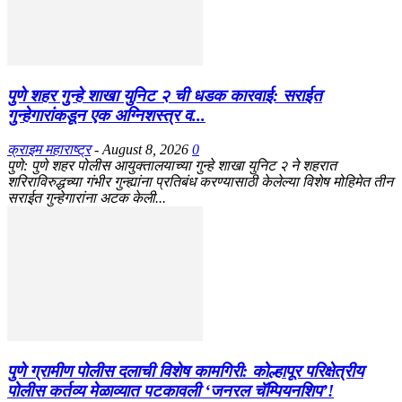
पुणे शहर गुन्हे शाखा युनिट २ ची धडक कारवाई: सराईत
गुन्हेगारांकडून एक अग्निशस्त्र व...
क्राइम महाराष्ट्र
-
August 8, 2026
0
​पुणे: पुणे शहर पोलीस आयुक्तालयाच्या गुन्हे शाखा युनिट २ ने शहरात
शरिराविरुद्धच्या गंभीर गुन्ह्यांना प्रतिबंध करण्यासाठी केलेल्या विशेष मोहिमेत तीन
सराईत गुन्हेगारांना अटक केली...
पुणे ग्रामीण पोलीस दलाची विशेष कामगिरी: कोल्हापूर परिक्षेत्रीय
पोलीस कर्तव्य मेळाव्यात पटकावली ‘जनरल चॅम्पियनशिप’!