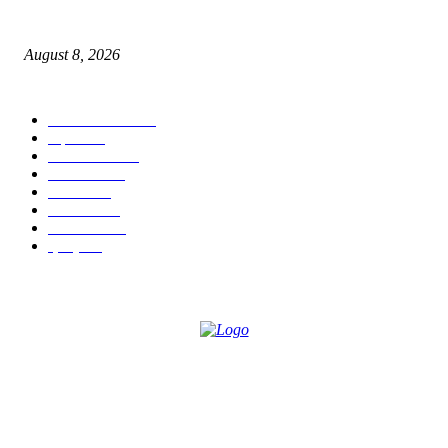
पुणे शहर गुन्हे शाखा युनिट २ ची धडक कारवाई: सराईत गुन्हेगारांकडून एक अग्निशस्त्र व
जिवंत काडतुसे जप्त
August 8, 2026
POPULAR CATEGORY
ताज्या बातम्या
2533
शहर
1402
टेक्नॉलॉजी
1000
देश-विदेश
606
आरोग्य
598
मनोरंजन
569
सामाजिक
106
क्राईम
95
ABOUT US