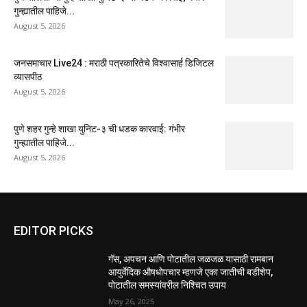
गुन्ह्यातील पाहिजे...
August 5, 2026
जनसमाचार Live24 : मराठी पत्रकारितेचे विश्वासार्ह डिजिटल
व्यासपीठ
August 5, 2026
पुणे शहर गुन्हे शाखा युनिट-३ ची धडक कारवाई: गंभीर
गुन्ह्यातील पाहिजे...
August 5, 2026
EDITOR PICKS
गॅस, अपचन आणि पोटातील जळजळ यासाठी रामबान
आयुर्वेदिक औषधोपचार म्हणजे एका जातीची बडीशेप,
पोटातील समस्यांवरील निश्चित उपाय
May 26, 2025