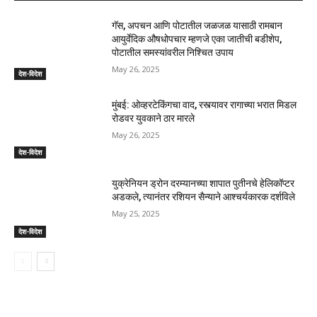
गॅस, अपचन आणि पोटातील जळजळ यासाठी रामबान
आयुर्वेदिक औषधोपचार म्हणजे एका जातीची बडीशेप,
पोटातील समस्यांवरील निश्चित उपाय
May 26, 2025
देश-विदेश
मुंबई: ओव्हरटेकिंगचा वाद, रस्त्यावर रागाच्या भरात मिडल
रोडवर युवकाने ठार मारले
May 26, 2025
देश-विदेश
युक्रेनियन ड्रोन दरम्यानच्या शापात पुतीनचे हेलिकॉप्टर
अडकले, त्यानंतर रशियन सैन्याने आश्चर्यकारक दर्शविले
May 25, 2025
देश-विदेश