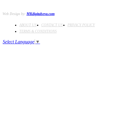
Web Design by:
MKdigitalseva.com
ABOUT US
CONTACT US
PRIVACY POLICY
TERMS & CONDITIONS
Select Language
▼