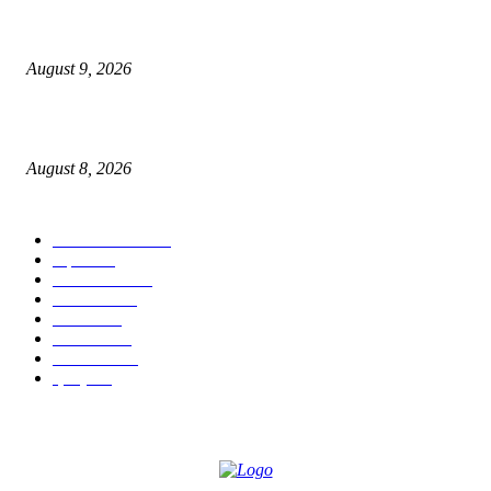
घरफोडी करून चोरी करणाऱ्या विधीसंघर्षित बालकास लक्ष्मीनगर पोलिसांकडून ताब्यात; 
रुपयांचा मुद्देमाल हस्तगत
August 9, 2026
केंद्रीय गृहमंत्री दक्षता पदक (अन्वेषण) प्रदान सोहळा संपन्न
August 8, 2026
POPULAR CATEGORY
ताज्या बातम्या
2535
शहर
1402
टेक्नॉलॉजी
1000
देश-विदेश
606
आरोग्य
598
मनोरंजन
569
सामाजिक
106
क्राईम
95