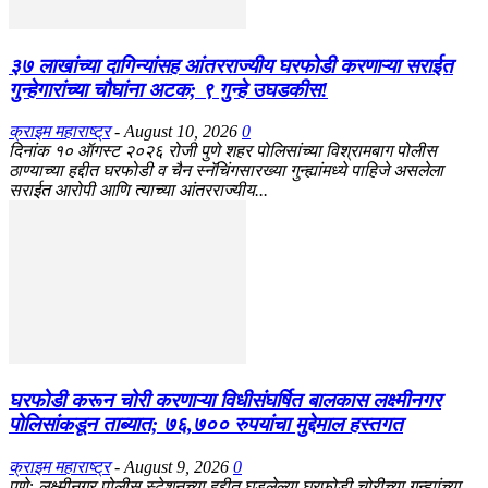
३७ लाखांच्या दागिन्यांसह आंतरराज्यीय घरफोडी करणाऱ्या सराईत
गुन्हेगारांच्या चौघांना अटक; ९ गुन्हे उघडकीस!
क्राइम महाराष्ट्र
-
August 10, 2026
0
दिनांक १० ऑगस्ट २०२६ रोजी पुणे शहर पोलिसांच्या विश्रामबाग पोलीस
ठाण्याच्या हद्दीत घरफोडी व चैन स्नॅचिंगसारख्या गुन्ह्यांमध्ये पाहिजे असलेला
सराईत आरोपी आणि त्याच्या आंतरराज्यीय...
घरफोडी करून चोरी करणाऱ्या विधीसंघर्षित बालकास लक्ष्मीनगर
पोलिसांकडून ताब्यात; ७६,७०० रुपयांचा मुद्देमाल हस्तगत
क्राइम महाराष्ट्र
-
August 9, 2026
0
पुणे: लक्ष्मीनगर पोलीस स्टेशनच्या हद्दीत घडलेल्या घरफोडी चोरीच्या गुन्ह्यांच्या