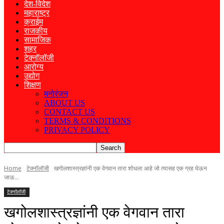
देश-विदेश
महाराष्ट्र
क्राईम
राजकीय
सामाजिक
शहर
टेक्नॉलॉजी
आरोग्य
उद्योग
शिक्षण
मनोरंजन
ABOUT US
CONTACT US
TERMS & CONDITIONS
PRIVACY POLICY
Home
टेक्नॉलॉजी
खगोलशास्त्रज्ञांनी एक वेगवान तारा शोधला आहे जो त्यासह एक ग्रह घेऊन
जाऊ...
टेक्नॉलॉजी
खगोलशास्त्रज्ञांनी एक वेगवान तारा