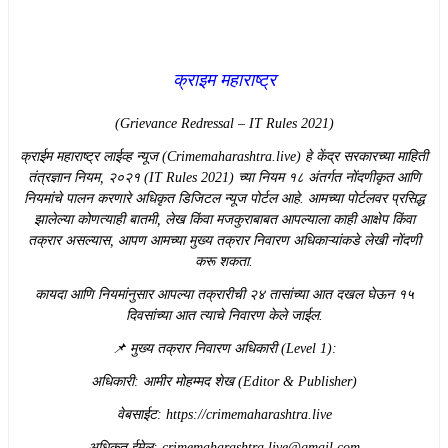
क्राइम महाराष्ट्र
(Grievance Redressal – IT Rules 2021)
​क्राईम महाराष्ट्र लाईव्ह न्यूज (Crimemaharashtra.live) हे केंद्र सरकारच्या माहिती
तंत्रज्ञान नियम, २०२१ (IT Rules 2021) च्या नियम १८ अंतर्गत नोंदणीकृत आणि
नियमांचे पालन करणारे अधिकृत डिजिटल न्यूज पोर्टल आहे. आमच्या पोर्टलवर प्रसिद्ध
झालेल्या कोणत्याही बातमी, लेख किंवा मजकुराबाबत आपल्याला काही आक्षेप किंवा
तक्रार असल्यास, आपण आमच्या मुख्य तक्रार निवारण अधिकाऱ्यांकडे लेखी नोंदणी
करू शकता.
​कायदा आणि नियमांनुसार आपल्या तक्रारीची २४ तासांच्या आत दखल घेऊन १५
दिवसांच्या आत त्याचे निवारण केले जाईल.
​📌 मुख्य तक्रार निवारण अधिकारी (Level 1):
​अधिकारी: आमीर मोहम्मद शेख (Editor & Publisher)
​वेबसाईट: https://crimemaharashtra.live
​अधिकृत ईमेल: crimemaharashtra.live@gmail.com