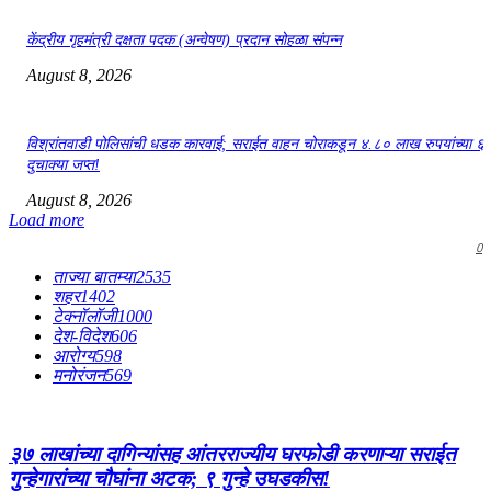
केंद्रीय गृहमंत्री दक्षता पदक (अन्वेषण) प्रदान सोहळा संपन्न
August 8, 2026
विश्रांतवाडी पोलिसांची धडक कारवाई; सराईत वाहन चोराकडून ४.८० लाख रुपयांच्या ६
दुचाक्या जप्त!
August 8, 2026
Load more
0
ताज्या बातम्या
2535
शहर
1402
टेक्नॉलॉजी
1000
देश-विदेश
606
आरोग्य
598
मनोरंजन
569
३७ लाखांच्या दागिन्यांसह आंतरराज्यीय घरफोडी करणाऱ्या सराईत
गुन्हेगारांच्या चौघांना अटक; ९ गुन्हे उघडकीस!