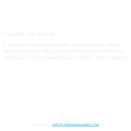
ABOUT US
✍🏻मुख्यसंपादक - अमीर मोहम्मद शेख
या संकेतस्थळावर प्रकाशित झालेला सर्व मजकूर, लेख आणि त्याचे हक्क , जबाबदारी''
संबंधित लेखकांकडे आहेत. प्रसिद्ध झालेल्या मजकुराशी संपादक सहमत असतीलच असे
नाही याचे उल्लंघन करणाऱ्यांवर कायदेशीर कारवाई करण्यात येईल. संपर्क :- 7744808833
FOLLOW US
Contact us:
info@crimemaharashtra.live