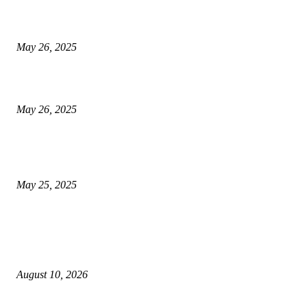
गॅस, अपचन आणि पोटातील जळजळ यासाठी रामबान आयुर्वेदिक औषधोपचार म्हणजे एका 
बडीशेप, पोटातील समस्यांवरील निश्चित उपाय
May 26, 2025
मुंबई: ओव्हरटेकिंगचा वाद, रस्त्यावर रागाच्या भरात मिडल रोडवर युवकाने ठार मारले
May 26, 2025
युक्रेनियन ड्रोन दरम्यानच्या शापात पुतीनचे हेलिकॉप्टर अडकले, त्यानंतर रशियन सैन्यान
आश्चर्यकारक दर्शविले
May 25, 2025
POPULAR POSTS
३७ लाखांच्या दागिन्यांसह आंतरराज्यीय घरफोडी करणाऱ्या सराईत गुन्हेगारांच्या चौघांना 
गुन्हे उघडकीस!
August 10, 2026