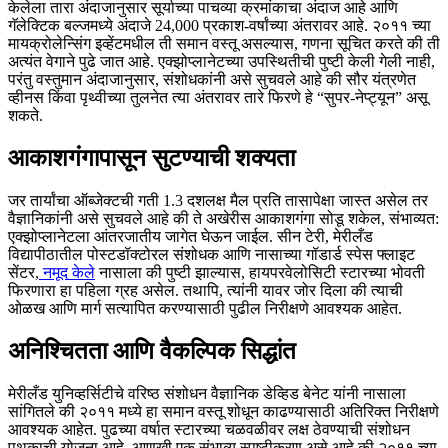
केलेला तारा अंदाजानुसार सूर्याच्या पाचव्या क्रमांकाचा अंदाज आहे आणि
गॅलेक्टिक बल्जमध्ये अंदाजे 24,000 प्रकाश-वर्षांच्या अंतरावर आहे. २०११ च्या
मायक्रोलेन्सिंग इव्हेंटमधील ती समान वस्तू असल्यास, गणना सूचित करते की ती
अत्यंत वेगाने पुढे जात आहे. एक्झोप्लानेटच्या उपस्थितीची पुष्टी केली गेली नाही,
परंतु वस्तुमान अंदाजानुसार, संशोधकांनी असे सुचवले आहे की सौर यंत्रणेत
व्हीनस किंवा पृथ्वीच्या तुलनेत त्या अंतरावर तारे फिरणे हे “सुपर-नेप्ट्यून” असू
शकते.
आकाशगंगापासून सुटण्याची शक्यता
जर तार्यांचा ऑब्जेक्टची गती 1.3 दशलक्ष मैल प्रति तासापेक्षा जास्त असेल तर
वैज्ञानिकांनी असे सुचवले आहे की ते अखेरीस आकाशगंगा सोडू शकेल, संभाव्यत:
एक्झोप्लानेटला आंतरजातीय जागेत घेऊन जाईल. सीन टेरी, मेरीलँड
विद्यापीठातील पोस्टडॉक्टोरल संशोधक आणि नासाच्या गॉडार्ड स्पेस फ्लाइट
सेंटर,
नमूद केले
नासाला की पुष्टी झाल्यास, हायपरवेलोसिटी स्टारच्या भोवती
फिरणारा हा पहिला ग्रह असेल. तथापि, त्यांनी यावर जोर दिला की त्याची
ओळख आणि मार्ग सत्यापित करण्यासाठी पुढील निरीक्षणे आवश्यक आहेत.
अनिश्चितता आणि वैकल्पिक सिद्धांत
मेरीलँड युनिव्हर्सिटीचे वरिष्ठ संशोधन वैज्ञानिक डेव्हिड बेनेट यांनी नासाला
सांगितले की २०११ मध्ये हा समान वस्तू शोधून काढण्यासाठी अतिरिक्त निरीक्षणे
आवश्यक आहेत. पुढच्या वर्षात स्टारच्या चळवळीवर लक्ष ठेवण्याची संशोधन
पथकाची योजना आहे. आणखी एक संभाव्य स्पष्टीकरण असे आहे की २०११ च्या