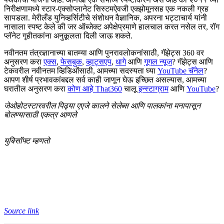
निरीक्षणामध्ये स्टार-एक्सोप्लानेट सिस्टमऐवजी एक्झोमूनसह एक नकली ग्रह
सापडला. मेरीलँड युनिव्हर्सिटीचे संशोधन वैज्ञानिक, अपरना भट्टाचार्य यांनी
नासाला स्पष्ट केले की जर ऑब्जेक्ट अपेक्षेप्रमाणे हालचाल करत नसेल तर, रॉग
प्लॅनेट गृहीतकांना अनुकूलता दिली जाऊ शकते.
नवीनतम तंत्रज्ञानाच्या बातम्या आणि पुनरावलोकनांसाठी, गॅझेट्स 360 वर
अनुसरण करा
एक्स
,
फेसबुक
,
व्हाट्सएप
,
धागे
आणि
गूगल न्यूज
? गॅझेट्स आणि
टेकवरील नवीनतम व्हिडिओंसाठी, आमच्या सदस्यता घ्या
YouTube चॅनेल
?
आपण शीर्ष प्रभावकांबद्दल सर्व काही जाणून घेऊ इच्छित असल्यास, आमच्या
घरातील अनुसरण करा
कोण आहे That360
चालू
इन्स्टाग्राम
आणि
YouTube
?
जेओहोटस्टारवरील पिढ्या एएजे कालने सेलेब्स आणि पालकांना मनापासून
बोलण्यासाठी एकत्र आणले
युबिसॉफ्ट म्हणतो
Source link