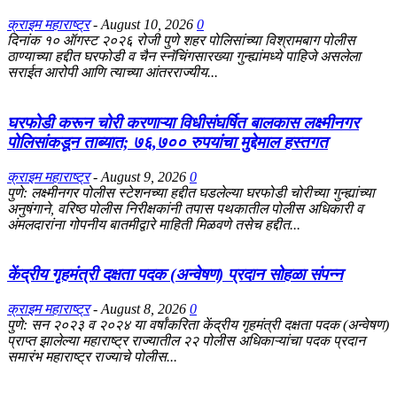
क्राइम महाराष्ट्र
-
August 10, 2026
0
दिनांक १० ऑगस्ट २०२६ रोजी पुणे शहर पोलिसांच्या विश्रामबाग पोलीस
ठाण्याच्या हद्दीत घरफोडी व चैन स्नॅचिंगसारख्या गुन्ह्यांमध्ये पाहिजे असलेला
सराईत आरोपी आणि त्याच्या आंतरराज्यीय...
घरफोडी करून चोरी करणाऱ्या विधीसंघर्षित बालकास लक्ष्मीनगर
पोलिसांकडून ताब्यात; ७६,७०० रुपयांचा मुद्देमाल हस्तगत
क्राइम महाराष्ट्र
-
August 9, 2026
0
पुणे: लक्ष्मीनगर पोलीस स्टेशनच्या हद्दीत घडलेल्या घरफोडी चोरीच्या गुन्ह्यांच्या
अनुषंगाने, वरिष्ठ पोलीस निरीक्षकांनी तपास पथकातील पोलीस अधिकारी व
अंमलदारांना गोपनीय बातमीद्वारे माहिती मिळवणे तसेच हद्दीत...
केंद्रीय गृहमंत्री दक्षता पदक (अन्वेषण) प्रदान सोहळा संपन्न
क्राइम महाराष्ट्र
-
August 8, 2026
0
​पुणे: सन २०२३ व २०२४ या वर्षांकरिता केंद्रीय गृहमंत्री दक्षता पदक (अन्वेषण)
प्राप्त झालेल्या महाराष्ट्र राज्यातील २२ पोलीस अधिकाऱ्यांचा पदक प्रदान
समारंभ महाराष्ट्र राज्याचे पोलीस...