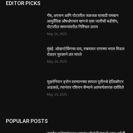
EDITOR PICKS
गॅस, अपचन आणि पोटातील जळजळ यासाठी रामबान
आयुर्वेदिक औषधोपचार म्हणजे एका जातीची बडीशेप,
पोटातील समस्यांवरील निश्चित उपाय
May 26, 2025
मुंबई: ओव्हरटेकिंगचा वाद, रस्त्यावर रागाच्या भरात मिडल
रोडवर युवकाने ठार मारले
May 26, 2025
युक्रेनियन ड्रोन दरम्यानच्या शापात पुतीनचे हेलिकॉप्टर
अडकले, त्यानंतर रशियन सैन्याने आश्चर्यकारक दर्शविले
May 25, 2025
POPULAR POSTS