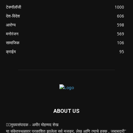
टेक्नॉलॉजी
1000
देश-विदेश
606
आरोग्य
598
मनोरंजन
569
सामाजिक
106
क्राईम
95
ABOUT US
✍🏻मुख्यसंपादक - अमीर मोहम्मद शेख
या संकेतस्थळावर प्रकाशित झालेला सर्व मजकूर, लेख आणि त्याचे हक्क , जबाबदारी''