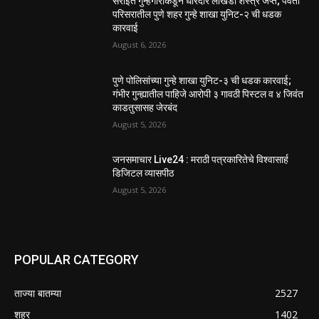
सराईत गुन्हेगारांकडून धारदार लोखंडी शस्त्रे जप्त; पर्वती
परिसरातील पुणे शहर गुन्हे शाखा युनिट-२ ची धडक
कारवाई
August 6, 2026
पुणे पोलिसांच्या गुन्हे शाखा युनिट-३ ची धडक कारवाई;
गंभीर गुन्ह्यातील पाहिजे आरोपी ३ गावठी पिस्टल व ४ जिवंत
काडतुसासह जेरबंद
August 5, 2026
जनसमाचार Live24 : मराठी पत्रकारितेचे विश्वासार्ह
डिजिटल व्यासपीठ
August 5, 2026
POPULAR CATEGORY
ताज्या बातम्या
2527
शहर
1402