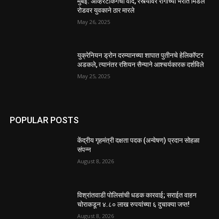
मुंबई: ओव्हरटेकिंगचा वाद, रस्त्यावर रागाच्या भरात मिडल
रोडवर युवकाने ठार मारले
May 26, 2025
युक्रेनियन ड्रोन दरम्यानच्या शापात पुतीनचे हेलिकॉप्टर
अडकले, त्यानंतर रशियन सैन्याने आश्चर्यकारक दर्शविले
May 25, 2025
POPULAR POSTS
केंद्रीय गृहमंत्री दक्षता पदक (अन्वेषण) प्रदान सोहळा
संपन्न
August 8, 2026
विश्रांतवाडी पोलिसांची धडक कारवाई; सराईत वाहन
चोराकडून ४.८० लाख रुपयांच्या ६ दुचाक्या जप्त!
August 8, 2026