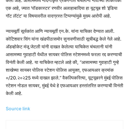
केली आहे. आसाममध्ये नोंदणीकृत प्रकरणात चंचलानी नावाच्या लोकांपैकी
एक आहे, ज्यात ‘पॉडकास्टर’ रणवीर अलाहाबादिया हा यूट्यूब शो ‘इंडिया
गॉट लॅटंट’ या विषयावरील वादग्रस्त टिप्पण्यांमुळे मुख्य आरोपी आहे.
न्यायमूर्ती सूर्यकांत आणि न्यायमूर्ती एन.के. यांना याचिका देण्यात आली.
कोटिशवार सिंग यांना खंडपीठासमोर सुनावणीसाठी सूचीबद्ध केले गेले आहे.
अ‍ॅडव्होकेट मंजू जेटली यांनी दाखल केलेल्या याचिकेत चंचलानी यांनी
आसामच्या गुवाहाटी येथील सायबर पोलिस स्टेशनमध्ये फरला रद्द करण्याची
विनंती केली आहे. या याचिकेत म्हटले आहे की, “आसामच्या गुवाहाटी गुन्हे
शाखेच्या सायबर पोलिस स्टेशन पोलिस आयुक्त, एफआयआर क्रमांक
०/20.२०२25 मध्ये दाखल झाले.” वैकल्पिकरित्या, यूट्यूबरने मुंबई पोलिस
स्टेशन नोडल सायबर, मुंबई येथे हे एफआयआर हस्तांतरित करण्याची विनंती
केली आहे.
Source link