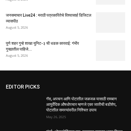
जनसमाचार Live24 : मराठी पत्रकारितेचे विश्वासार्ह डिजिटल
व्यासपीठ
August 5, 2026
पुणे शहर गुन्हे शाखा युनिट-३ ची धडक कारवाई: गंभीर
गुन्ह्यातील पाहिजे...
August 5, 2026
EDITOR PICKS
गॅस, अपचन आणि पोटातील जळजळ यासाठी रामबान
आयुर्वेदिक औषधोपचार म्हणजे एका जातीची बडीशेप,
पोटातील समस्यांवरील निश्चित उपाय
May 26, 2025