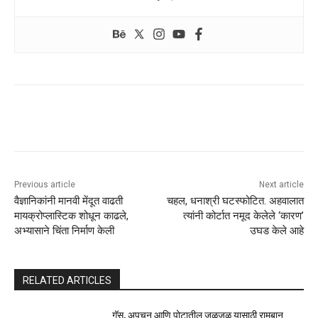
Previous article
Next article
वैज्ञानिकांनी मानवी मेंदूत वाढती
चहल, धनाश्री घटस्फोटित. अहवालात
मायक्रोप्लास्टिक शोधून काढले,
त्यांनी कोर्टात नमूद केलेले ‘कारण’
अभ्यासाने चिंता निर्माण केली
उघड केले आहे
RELATED ARTICLES
गॅस, अपचन आणि पोटातील जळजळ यासाठी रामबान