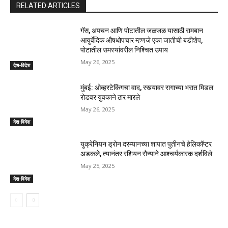
RELATED ARTICLES
गॅस, अपचन आणि पोटातील जळजळ यासाठी रामबान
आयुर्वेदिक औषधोपचार म्हणजे एका जातीची बडीशेप,
पोटातील समस्यांवरील निश्चित उपाय
May 26, 2025
देश-विदेश
मुंबई: ओव्हरटेकिंगचा वाद, रस्त्यावर रागाच्या भरात मिडल
रोडवर युवकाने ठार मारले
May 26, 2025
देश-विदेश
युक्रेनियन ड्रोन दरम्यानच्या शापात पुतीनचे हेलिकॉप्टर
अडकले, त्यानंतर रशियन सैन्याने आश्चर्यकारक दर्शविले
May 25, 2025
देश-विदेश