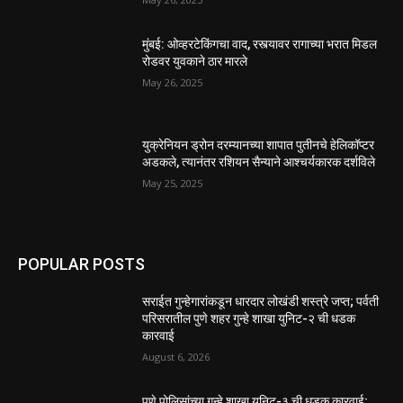
मुंबई: ओव्हरटेकिंगचा वाद, रस्त्यावर रागाच्या भरात मिडल
रोडवर युवकाने ठार मारले
May 26, 2025
युक्रेनियन ड्रोन दरम्यानच्या शापात पुतीनचे हेलिकॉप्टर
अडकले, त्यानंतर रशियन सैन्याने आश्चर्यकारक दर्शविले
May 25, 2025
POPULAR POSTS
सराईत गुन्हेगारांकडून धारदार लोखंडी शस्त्रे जप्त; पर्वती
परिसरातील पुणे शहर गुन्हे शाखा युनिट-२ ची धडक
कारवाई
August 6, 2026
पुणे पोलिसांच्या गुन्हे शाखा युनिट-३ ची धडक कारवाई;