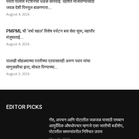
पर्वती पोलीस स्टेशनची धडक कारवाई: दहशत माजविण्यासाठी
जवळ देशी पिस्तुल बाळगणारा...
August 4, 2026
PMPML ची ‘वर्षा सहल’ विशेष पर्यटन बस सेवा सुरू; महापौर
मंजुषाताई...
August 4, 2026
पालखी सोहळ्याच्या परतीच्या प्रवासातही अरुण पवार यांचा
माणुसकीचा झरा; मोफत पिण्याच्या...
August 3, 2026
EDITOR PICKS
गॅस, अपचन आणि पोटातील जळजळ यासाठी रामबान
आयुर्वेदिक औषधोपचार म्हणजे एका जातीची बडीशेप,
पोटातील समस्यांवरील निश्चित उपाय
May 26, 2025