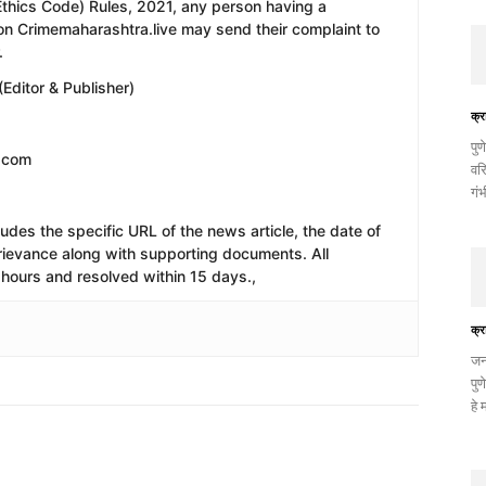
Ethics Code) Rules, 2021, any person having a
on Crimemaharashtra.live may send their complaint to
.
Editor & Publisher)
क्र
पु
l.com
वरि
गं
ludes the specific URL of the news article, the date of
 grievance along with supporting documents. All
hours and resolved within 15 days.,
क्र
जन
पु
हे 