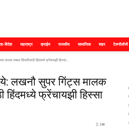
क्राइम
ेश-विदेश
महाराष्ट्र
क्राईम
राजकीय
सामाजिक
शहर
टेक्नॉलॉजी
मालक तब्बल किंमतीसाठी हिंदमध्ये फ्रेंचायझी हिस्सा...
महाराष्ट्र
े: लखनौ सुपर गिंट्स मालक
हिंदमध्ये फ्रेंचायझी हिस्सा
248