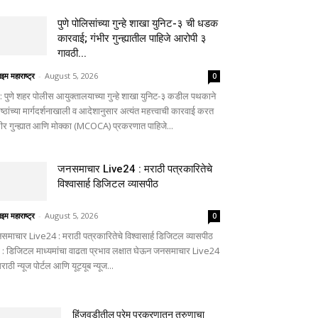
पुणे पोलिसांच्या गुन्हे शाखा युनिट-३ ची धडक
कारवाई; गंभीर गुन्ह्यातील पाहिजे आरोपी ३
गावठी...
ाइम महाराष्ट्र
-
August 5, 2026
0
णे: पुणे शहर पोलीस आयुक्तालयाच्या गुन्हे शाखा युनिट-३ कडील पथकाने
ष्ठांच्या मार्गदर्शनाखाली व आदेशानुसार अत्यंत महत्त्वाची कारवाई करत
भीर गुन्ह्यात आणि मोक्का (MCOCA) प्रकरणात पाहिजे...
जनसमाचार Live24 : मराठी पत्रकारितेचे
विश्वासार्ह डिजिटल व्यासपीठ
ाइम महाराष्ट्र
-
August 5, 2026
0
समाचार Live24 : मराठी पत्रकारितेचे विश्वासार्ह डिजिटल व्यासपीठ
णे : डिजिटल माध्यमांचा वाढता प्रभाव लक्षात घेऊन जनसमाचार Live24
मराठी न्यूज पोर्टल आणि यूट्यूब न्यूज...
हिंजवडीतील प्रेम प्रकरणातून तरुणाचा