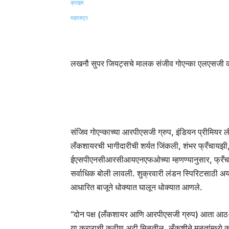
Share
लखनौ सुपर जियट्सचे मालक संजीव गोएन्का एलएसजी क
संजिव गोएन्काच्या आरपीएसजी ग्रुप, इंडियन प्रीमियर
लँकशायरची भागीदारीची शर्यत जिंकली, शंभर फ्रँचायझी
ईएसपीएनसीआरसीआयएनएफओच्या म्हणण्यानुसार, फ्रँचायझ
सर्वाधिक बोली लावली. शुक्रवारी लंडन स्पिरिटसाठी अ
आधारित बाजूने धोक्यात घालून धोक्यात आणले.
“दोन पक्ष (लँकशायर आणि आरपीएसजी ग्रुप) आता आठ-वीक 
या कराराची कठीण अटी मिळतील. लँकशीने मूळतांमध्ये क