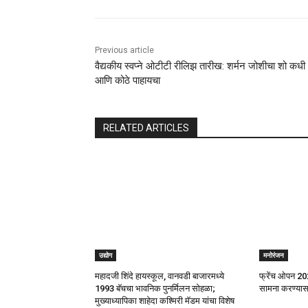
Previous article
वैद्यकीय स्वप्ने ओटीटी रीलिझ तारीख: शर्मन जोशीचा शो कधी
आणि कोठे पाहायचा
RELATED ARTICLES
उद्योग
मनोरंजन
महादजी शिंदे हायस्कूल, वानवडी बाजारमध्ये
फ्रेंच ओपन 20
1993 बॅचचा भावनिक पुनर्मिलन सोहळा;
सामना करण्यासाठ
मुख्याध्यापिका शाहेदा कश्मिरी मॅडम यांचा विशेष