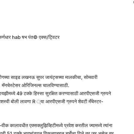
र्णधार hab षभ पंत
© एक्स/ट्विटर
 लीगच्या साइड लखनऊ सुपर जायंट्सच्या मालकीचा, सोमवारी
, मॅनचेस्टेसर ओरिजिनल्स चालविण्यासाठी.
ीमध्ये 49 टक्के हिस्सा सुरक्षित करण्यासाठी आरपीएसजी ग्रुपने
यशस्वी बोली लावणा R ्या आरपीएसजी ग्रुपने शेवटी मँचेस्टर-
कालावधीत एक्सक्लुझिव्हिटीमध्ये प्रवेश करतील ज्यामध्ये त्यांना
ाही 51 टक्के भागभांडवल विकल्याबद्दल चर्चेला दिले तर जर असेल तर