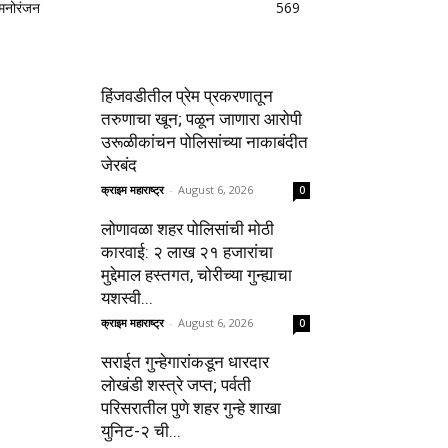
मनोरंजन
569
हिंजवडीतील प्रेम प्रकरणातून
तरुणाचा खून; पळून जाणारा आरोपी
उरूळीकांचन पोलिसांच्या नाकाबंदीत
जेरबंद
क्राइम महाराष्ट्र
-
August 6, 2026
0
लोणावळा शहर पोलिसांची मोठी
कारवाई: २ लाख २१ हजारांचा
मुद्देमाल हस्तगत, चोरीच्या गुन्ह्याचा
यशस्वी...
क्राइम महाराष्ट्र
-
August 6, 2026
0
सराईत गुन्हेगारांकडून धारदार
लोखंडी शस्त्रे जप्त; पर्वती
परिसरातील पुणे शहर गुन्हे शाखा
युनिट-२ ची...