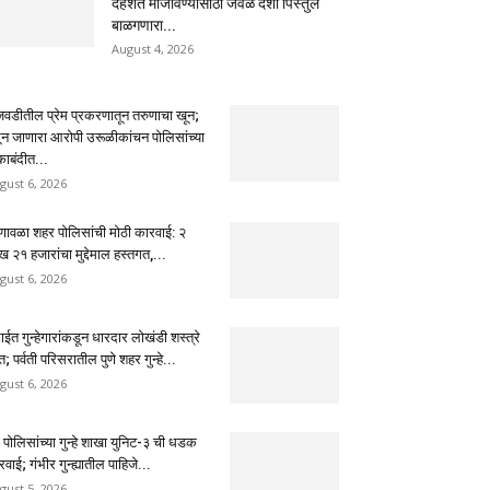
दहशत माजविण्यासाठी जवळ देशी पिस्तुल
बाळगणारा...
August 4, 2026
ंजवडीतील प्रेम प्रकरणातून तरुणाचा खून;
ून जाणारा आरोपी उरूळीकांचन पोलिसांच्या
काबंदीत...
gust 6, 2026
णावळा शहर पोलिसांची मोठी कारवाई: २
 २१ हजारांचा मुद्देमाल हस्तगत,...
gust 6, 2026
ईत गुन्हेगारांकडून धारदार लोखंडी शस्त्रे
त; पर्वती परिसरातील पुणे शहर गुन्हे...
gust 6, 2026
े पोलिसांच्या गुन्हे शाखा युनिट-३ ची धडक
वाई; गंभीर गुन्ह्यातील पाहिजे...
gust 5, 2026