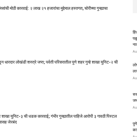
ंची मोठी कारवाई: २ लाख २१ हजारांचा मुद्देमाल हस्तगत, चोरीच्या गुन्ह्याचा
हि
पळ
ना
Au
डून धारदार लोखंडी शस्त्रे जप्त; पर्वती परिसरातील पुणे शहर गुन्हे शाखा युनिट-२ ची
लो
लाख
Au
सरा
जप्
Au
ुन्हे शाखा युनिट-३ ची धडक कारवाई; गंभीर गुन्ह्यातील पाहिजे आरोपी ३ गावठी पिस्टल
ासह जेरबंद
पुण
कार
Au