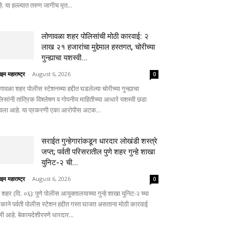
. या हल्ल्यात तरुण जागीच मृत...
लोणावळा शहर पोलिसांची मोठी कारवाई: २
लाख २१ हजारांचा मुद्देमाल हस्तगत, चोरीच्या
गुन्ह्याचा यशस्वी...
ाइम महाराष्ट्र
-
August 6, 2026
0
णावळा शहर पोलीस स्टेशनच्या हद्दीत घडलेल्या चोरीच्या गुन्ह्याचा
लिसांनी तांत्रिक विश्लेषण व गोपनीय माहितीच्या आधारे यशस्वी छडा
वला आहे. या प्रकरणी एका आरोपीस अटक...
सराईत गुन्हेगारांकडून धारदार लोखंडी शस्त्रे
जप्त; पर्वती परिसरातील पुणे शहर गुन्हे शाखा
युनिट-२ ची...
ाइम महाराष्ट्र
-
August 6, 2026
0
े शहर (दि. ०६): पुणे पोलीस आयुक्तालयाच्या गुन्हे शाखा युनिट-२ च्या
काने पर्वती पोलीस स्टेशन हद्दीत गस्त घाजत असताना मोठी कारवाई
ली आहे. बेकायदेशीरपणे धारदार...