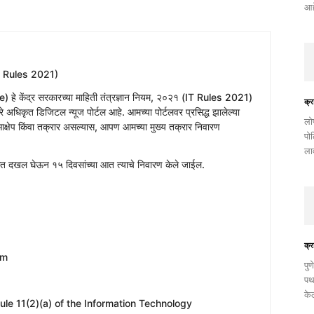
आहे
T Rules 2021)
e) हे केंद्र सरकारच्या माहिती तंत्रज्ञान नियम, २०२१ (IT Rules 2021)
क्र
 अधिकृत डिजिटल न्यूज पोर्टल आहे. आमच्या पोर्टलवर प्रसिद्ध झालेल्या
​लो
क्षेप किंवा तक्रार असल्यास, आपण आमच्या मुख्य तक्रार निवारण
पो
ला
 आत दखल घेऊन १५ दिवसांच्या आत त्याचे निवारण केले जाईल.
क्र
om
पुण
पथ
के
with Rule 11(2)(a) of the Information Technology