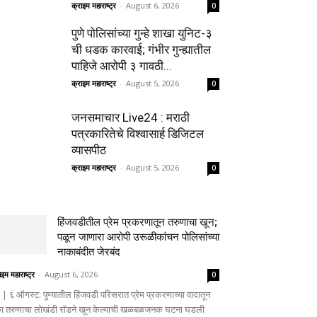
क्राइम महाराष्ट्र
-
August 6, 2026
0
पुणे पोलिसांच्या गुन्हे शाखा युनिट-३
ची धडक कारवाई; गंभीर गुन्ह्यातील
पाहिजे आरोपी ३ गावठी...
क्राइम महाराष्ट्र
-
August 5, 2026
0
जनसमाचार Live24 : मराठी
पत्रकारितेचे विश्वासार्ह डिजिटल
व्यासपीठ
क्राइम महाराष्ट्र
-
August 5, 2026
0
हिंजवडीतील प्रेम प्रकरणातून तरुणाचा खून;
पळून जाणारा आरोपी उरूळीकांचन पोलिसांच्या
नाकाबंदीत जेरबंद
ाइम महाराष्ट्र
-
August 6, 2026
0
णे | ६ ऑगस्ट: पुण्यातील हिंजवडी परिसरात प्रेम प्रकरणाच्या वादातून
ा तरुणाचा लोखंडी रॉडने खून केल्याची खळबळजनक घटना घडली