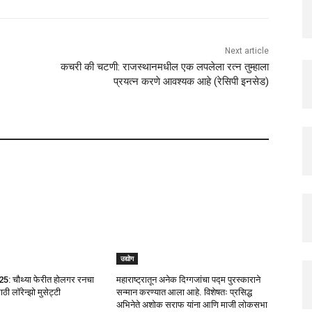
Next article
कचरी की चटणी: राजस्थानमधील एक लपलेला रत्न तुम्हाला
प्रयत्न करणे आवश्यक आहे (रेसिपी इनसेड)
उद्योग
25: चौथ्या फेरीत होलगर रनचा
महाराष्ट्रातून अनेक दिग्गजांचा पद्म पुरस्काराने
ी लॉरेन्झो मुसेट्टी
सन्मान करण्यात आला आहे. विशेषतः प्रसिद्ध
अभिनेते अशोक सराफ यांना आणि माजी लोकसभा