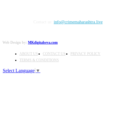
Contact us:
info@crimemaharashtra.live
Web Design by:
MKdigitalseva.com
ABOUT US
CONTACT US
PRIVACY POLICY
TERMS & CONDITIONS
Select Language
▼