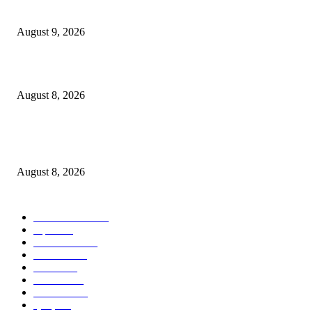
रुपयांचा मुद्देमाल हस्तगत
August 9, 2026
केंद्रीय गृहमंत्री दक्षता पदक (अन्वेषण) प्रदान सोहळा संपन्न
August 8, 2026
विश्रांतवाडी पोलिसांची धडक कारवाई; सराईत वाहन चोराकडून ४.८० लाख रुपयांच्या ६
दुचाक्या जप्त!
August 8, 2026
POPULAR CATEGORY
ताज्या बातम्या
2534
शहर
1402
टेक्नॉलॉजी
1000
देश-विदेश
606
आरोग्य
598
मनोरंजन
569
सामाजिक
106
क्राईम
95