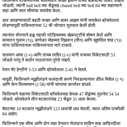
फिलिप्सने पाकिस्तानचा सलामीवीर फखर झमान यांच्या बक्षिसाची विकेट देखील
जोडली, ज्यांनी ball bell च्या चेंडूसह chared bell च्या bell 84 च्या सहाय्याने
सहा आणि सात सीमांचा समावेश केला.
डाव उघडण्यासाठी बढती फखर आणि बाबर आझम यांनी मायकेल ब्रेसवेलला
तोडण्यापूर्वी पाकिस्तानला 52 ची जोरदार सुरुवात केली होती.
त्यानंतर सॅननरने हळू गद्दाफी स्टेडियमच्या खेळपट्टीचे शोषण केले आणि
कामरान गुलाम (१)), कर्णधार मोहम्मद रिझवान (तीन) आणि खुशदिल शाह (१))
यांना पाकिस्तानला पाकिस्तानला मागे टाकले.
सलमान आघा () ०) आणि तायब ताहिर () ०) यांनी पाचव्या विकेटसाठी 53
जोडले परंतु ते कठोर पाठलागात पुरेसे नव्हते.
पेसर मॅट हेन्रीने 3-53 आणि ब्रेसवेलला 2-41 ने घेतले.
यापूर्वी, फिलिप्सने न्यूझीलंडने फलंदाजी करणे निवडल्यानंतर डॅरेल मिशेल () १)
आणि केन विल्यमसन () 58) यांनी चांगल्या कार्यावर बांधले.
फिलिप्सने सहाव्या विकेटसाठी ब्रॅसवेलसह केवळ 47 चेंडूंच्या तुलनेत 54 54
जोडले. ब्रेसवेलने तीन षटकारांसह 23 चेंडूत 31 धावा केल्या.
शेवटच्या 10 षटकांत न्यूझीलंडने 123 धावांची धाव घेतली, ज्यात अंतिम पाचपैकी
84 आहेत.
फिलिप्सने एक सीमा आणि दोन सहा वेगवान गोलंदाज शाहिन शाह आफ्रिदीला