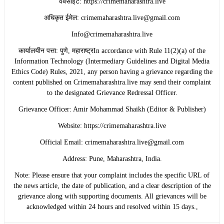
​वेबसाईट: https://crimemaharashtra.live
​अधिकृत ईमेल: crimemaharashtra.live@gmail.com
Info@crimemaharashtra.live
​कार्यालयीन पत्ता: पुणे, महाराष्ट्रIn accordance with Rule 11(2)(a) of the
Information Technology (Intermediary Guidelines and Digital Media
Ethics Code) Rules, 2021, any person having a grievance regarding the
content published on Crimemaharashtra.live may send their complaint
to the designated Grievance Redressal Officer.
​Grievance Officer: Amir Mohammad Shaikh (Editor & Publisher)
​Website: https://crimemaharashtra.live
​Official Email: crimemaharashtra.live@gmail.com
​Address: Pune, Maharashtra, India.
​Note: Please ensure that your complaint includes the specific URL of
the news article, the date of publication, and a clear description of the
grievance along with supporting documents. All grievances will be
acknowledged within 24 hours and resolved within 15 days.,