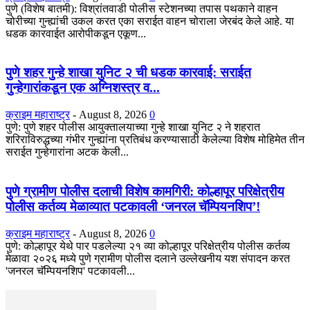
पुणे (विशेष बातमी): विश्रांतवाडी पोलीस स्टेशनच्या तपास पथकाने वाहन
चोरीच्या गुन्ह्यांची उकल करत एका सराईत वाहन चोराला जेरबंद केले आहे. या
धडक कारवाईत आरोपीकडून एकूण...
पुणे शहर गुन्हे शाखा युनिट २ ची धडक कारवाई: सराईत
गुन्हेगारांकडून एक अग्निशस्त्र व...
क्राइम महाराष्ट्र
-
August 8, 2026
0
​पुणे: पुणे शहर पोलीस आयुक्तालयाच्या गुन्हे शाखा युनिट २ ने शहरात
शरिराविरुद्धच्या गंभीर गुन्ह्यांना प्रतिबंध करण्यासाठी केलेल्या विशेष मोहिमेत तीन
सराईत गुन्हेगारांना अटक केली...
पुणे ग्रामीण पोलीस दलाची विशेष कामगिरी: कोल्हापूर परिक्षेत्रीय
पोलीस कर्तव्य मेळाव्यात पटकावली ‘जनरल चॅम्पियनशिप’!
क्राइम महाराष्ट्र
-
August 8, 2026
0
पुणे: कोल्हापूर येथे पार पडलेल्या २१ व्या कोल्हापूर परिक्षेत्रीय पोलीस कर्तव्य
मेळावा २०२६ मध्ये पुणे ग्रामीण पोलीस दलाने उल्लेखनीय यश संपादन करत
'जनरल चॅम्पियनशिप' पटकावली...