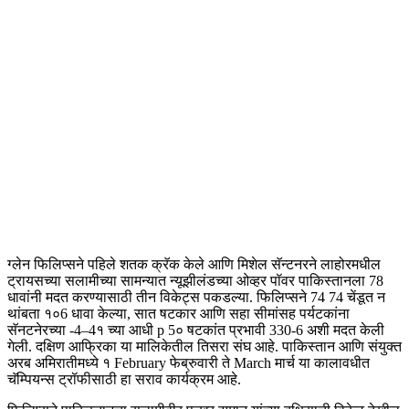
ग्लेन फिलिप्सने पहिले शतक क्रॅक केले आणि मिशेल सॅन्टनरने लाहोरमधील
ट्रायसच्या सलामीच्या सामन्यात न्यूझीलंडच्या ओव्हर पॉवर पाकिस्तानला 78
धावांनी मदत करण्यासाठी तीन विकेट्स पकडल्या. फिलिप्सने 74 74 चेंडूत न
थांबता १०6 धावा केल्या, सात षटकार आणि सहा सीमांसह पर्यटकांना
सॅनटनेरच्या -4–4१ च्या आधी p 5० षटकांत प्रभावी 330-6 अशी मदत केली
गेली. दक्षिण आफ्रिका या मालिकेतील तिसरा संघ आहे. पाकिस्तान आणि संयुक्त
अरब अमिरातीमध्ये १ February फेब्रुवारी ते March मार्च या कालावधीत
चॅम्पियन्स ट्रॉफीसाठी हा सराव कार्यक्रम आहे.