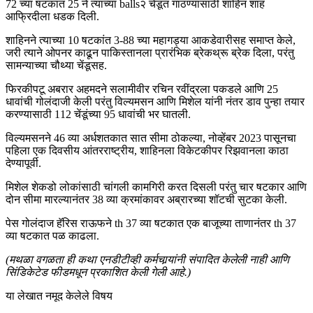
72 च्या षटकांत 25 ने त्याच्या balls२ चेंडूत गाठण्यासाठी शाहिन शाह
आफ्रिदीला धडक दिली.
शाहिनने त्याच्या 10 षटकांत 3-88 च्या महागड्या आकडेवारीसह समाप्त केले,
जरी त्याने ओपनर काढून पाकिस्तानला प्रारंभिक ब्रेकथ्रू ब्रेक दिला, परंतु
सामन्याच्या चौथ्या चेंडूसह.
फिरकीपटू अबरार अहमदने सलामीवीर रचिन रवींद्रला पकडले आणि 25
धावांची गोलंदाजी केली परंतु विल्यमसन आणि मिशेल यांनी नंतर डाव पुन्हा तयार
करण्यासाठी 112 चेंडूंच्या 95 धावांची भर घातली.
विल्यमसनने 46 व्या अर्धशतकात सात सीमा ठोकल्या, नोव्हेंबर 2023 पासूनचा
पहिला एक दिवसीय आंतरराष्ट्रीय, शाहिनला विकेटकीपर रिझवानला काठा
देण्यापूर्वी.
मिशेल शेकडो लोकांसाठी चांगली कामगिरी करत दिसली परंतु चार षटकार आणि
दोन सीमा मारल्यानंतर 38 व्या क्रमांकावर अब्रारच्या शॉटची सुटका केली.
पेस गोलंदाज हॅरिस राऊफने th 37 व्या षटकात एक बाजूच्या ताणानंतर th 37
व्या षटकात पळ काढला.
(मथळा वगळता ही कथा एनडीटीव्ही कर्मचार्‍यांनी संपादित केलेली नाही आणि
सिंडिकेटेड फीडमधून प्रकाशित केली गेली आहे.)
या लेखात नमूद केलेले विषय