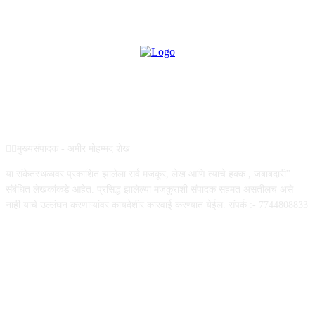
ABOUT US
✍🏻मुख्यसंपादक - अमीर मोहम्मद शेख
या संकेतस्थळावर प्रकाशित झालेला सर्व मजकूर, लेख आणि त्याचे हक्क , जबाबदारी''
संबंधित लेखकांकडे आहेत. प्रसिद्ध झालेल्या मजकुराशी संपादक सहमत असतीलच असे
नाही याचे उल्लंघन करणाऱ्यांवर कायदेशीर कारवाई करण्यात येईल. संपर्क :- 7744808833
FOLLOW US