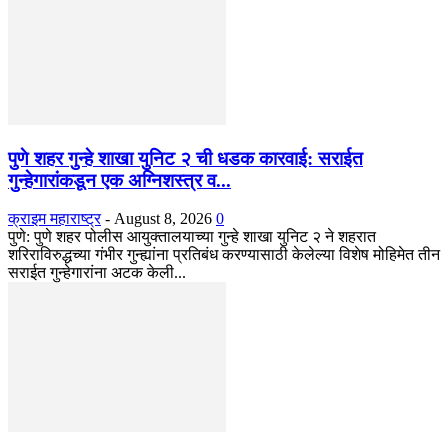
पुणे शहर गुन्हे शाखा युनिट २ ची धडक कारवाई: सराईत
गुन्हेगारांकडून एक अग्निशस्त्र व...
क्राइम महाराष्ट्र
-
August 8, 2026
0
​पुणे: पुणे शहर पोलीस आयुक्तालयाच्या गुन्हे शाखा युनिट २ ने शहरात
शरिराविरुद्धच्या गंभीर गुन्ह्यांना प्रतिबंध करण्यासाठी केलेल्या विशेष मोहिमेत तीन
सराईत गुन्हेगारांना अटक केली...