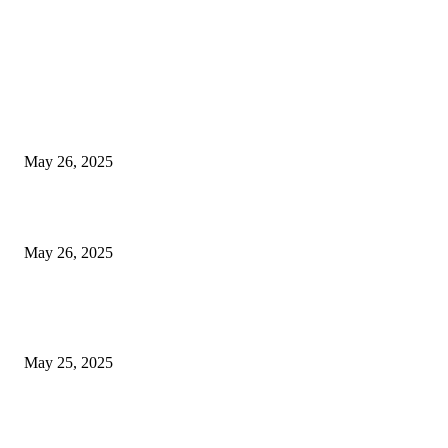
EDITOR PICKS
गॅस, अपचन आणि पोटातील जळजळ यासाठी रामबान आयुर्वेदिक औषधोपचार म्हणजे एका 
बडीशेप, पोटातील समस्यांवरील निश्चित उपाय
May 26, 2025
मुंबई: ओव्हरटेकिंगचा वाद, रस्त्यावर रागाच्या भरात मिडल रोडवर युवकाने ठार मारले
May 26, 2025
युक्रेनियन ड्रोन दरम्यानच्या शापात पुतीनचे हेलिकॉप्टर अडकले, त्यानंतर रशियन सैन्यान
आश्चर्यकारक दर्शविले
May 25, 2025
POPULAR POSTS
घरफोडी करून चोरी करणाऱ्या विधीसंघर्षित बालकास लक्ष्मीनगर पोलिसांकडून ताब्यात; 