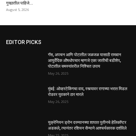
गुन्ह्यातील पाहिजे...
August 5, 2026
EDITOR PICKS
गॅस, अपचन आणि पोटातील जळजळ यासाठी रामबान
आयुर्वेदिक औषधोपचार म्हणजे एका जातीची बडीशेप,
पोटातील समस्यांवरील निश्चित उपाय
May 26, 2025
मुंबई: ओव्हरटेकिंगचा वाद, रस्त्यावर रागाच्या भरात मिडल
रोडवर युवकाने ठार मारले
May 26, 2025
युक्रेनियन ड्रोन दरम्यानच्या शापात पुतीनचे हेलिकॉप्टर
अडकले, त्यानंतर रशियन सैन्याने आश्चर्यकारक दर्शविले
May 25, 2025