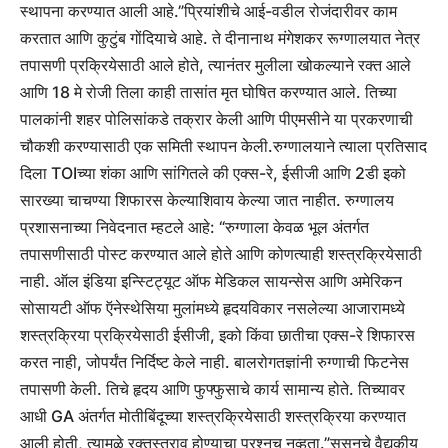
स्थापना करण्यात आली आहे.”
प्रियांशीचे आई-वडील रोजंदारीवर काम
करतात आणि कुटुंब गोंदियाचे आहे. ते दीनानाथ मंगेशकर रूग्णालयात नेत्र
तपासणी प्रक्रियेसाठी आले होते, त्यानंतर मुलीला खोकल्याने रक्त आले
आणि 18 मे रोजी तिला काही तासांत मृत घोषित करण्यात आले. तिच्या
पालकांनी शहर पोलिसांकडे तक्रार केली आणि पीएमसीने या प्रकरणाची
चौकशी करण्यासाठी एक समिती स्थापन केली.
रुग्णालयाने त्याला प्रतिसाद
दिला
TOI
च्या शंका आणि सांगितले की एक्स-रे, ईसीजी आणि 2डी इको
सारख्या चाचण्या शिफारस केल्याशिवाय केल्या जात नाहीत. रुग्णालय
प्रशासनाच्या निवेदनात म्हटले आहे: “रुग्णाला केवळ भूल अंतर्गत
तपासणीसाठी पोस्ट करण्यात आले होते आणि कोणत्याही शस्त्रक्रियेसाठी
नाही. ऑल इंडिया इन्स्टिट्यूट ऑफ मेडिकल सायन्सेस आणि अमेरिकन
सोसायटी ऑफ ऍनेस्थेसिया मुलांमध्ये हृदयविकार नसलेल्या आजारामध्ये
शस्त्रक्रिया प्रक्रियेसाठी ईसीजी, इको किंवा छातीचा एक्स-रे शिफारस
करत नाही, जोपर्यंत निर्दिष्ट केले नाही.
बालरोगतज्ञांनी रुग्णाची फिटनेस
तपासणी केली. तिचे हृदय आणि फुफ्फुसाचे कार्य सामान्य होते. तिच्यावर
आधी GA अंतर्गत मोतीबिंदूच्या शस्त्रक्रियेसाठी शस्त्रक्रिया करण्यात
आली होती, त्यामुळे रक्तस्त्राव होण्याचा प्रश्नच नव्हता.”
ससूनचे वैद्यकीय