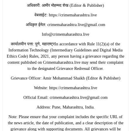
​अधिकारी: आमीर मोहम्मद शेख (Editor & Publisher)
​वेबसाईट: https://crimemaharashtra.live
​अधिकृत ईमेल: crimemaharashtra.live@gmail.com
Info@crimemaharashtra.live
​कार्यालयीन पत्ता: पुणे, महाराष्ट्रIn accordance with Rule 11(2)(a) of the
Information Technology (Intermediary Guidelines and Digital Media
Ethics Code) Rules, 2021, any person having a grievance regarding the
content published on Crimemaharashtra.live may send their complaint
to the designated Grievance Redressal Officer.
​Grievance Officer: Amir Mohammad Shaikh (Editor & Publisher)
​Website: https://crimemaharashtra.live
​Official Email: crimemaharashtra.live@gmail.com
​Address: Pune, Maharashtra, India.
​Note: Please ensure that your complaint includes the specific URL of
the news article, the date of publication, and a clear description of the
grievance along with supporting documents. All grievances will be