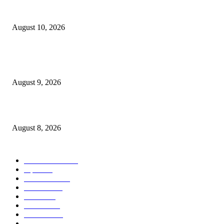
३७ लाखांच्या दागिन्यांसह आंतरराज्यीय घरफोडी करणाऱ्या सराईत गुन्हेगारांच्या चौघांना 
गुन्हे उघडकीस!
August 10, 2026
घरफोडी करून चोरी करणाऱ्या विधीसंघर्षित बालकास लक्ष्मीनगर पोलिसांकडून ताब्यात; 
रुपयांचा मुद्देमाल हस्तगत
August 9, 2026
केंद्रीय गृहमंत्री दक्षता पदक (अन्वेषण) प्रदान सोहळा संपन्न
August 8, 2026
POPULAR CATEGORY
ताज्या बातम्या
2535
शहर
1402
टेक्नॉलॉजी
1000
देश-विदेश
606
आरोग्य
598
मनोरंजन
569
सामाजिक
106
क्राईम
95