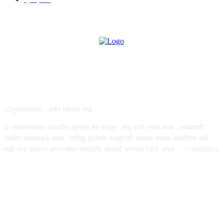
ABOUT US
✍🏻मुख्यसंपादक - अमीर मोहम्मद शेख
या संकेतस्थळावर प्रकाशित झालेला सर्व मजकूर, लेख आणि त्याचे हक्क , जबाबदारी''
संबंधित लेखकांकडे आहेत. प्रसिद्ध झालेल्या मजकुराशी संपादक सहमत असतीलच असे
नाही याचे उल्लंघन करणाऱ्यांवर कायदेशीर कारवाई करण्यात येईल. संपर्क :- 7744808833
FOLLOW US