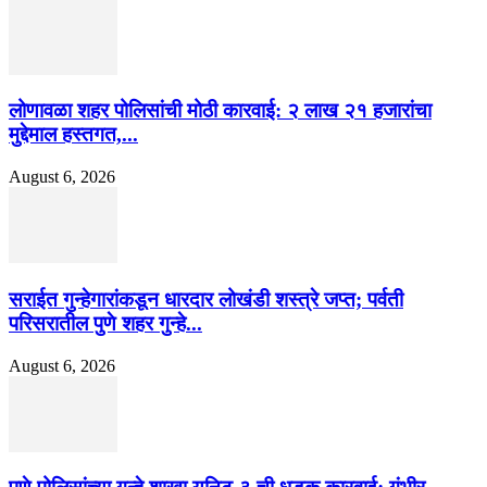
लोणावळा शहर पोलिसांची मोठी कारवाई: २ लाख २१ हजारांचा
मुद्देमाल हस्तगत,...
August 6, 2026
सराईत गुन्हेगारांकडून धारदार लोखंडी शस्त्रे जप्त; पर्वती
परिसरातील पुणे शहर गुन्हे...
August 6, 2026