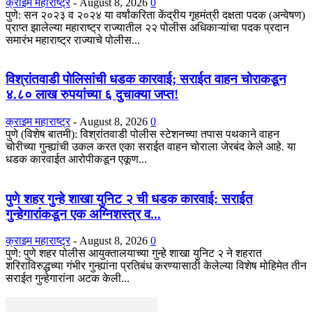
क्राइम महाराष्ट्र
-
August 8, 2026
0
​पुणे: सन २०२३ व २०२४ या वर्षांकरिता केंद्रीय गृहमंत्री दक्षता पदक (अन्वेषण)
प्राप्त झालेल्या महाराष्ट्र राज्यातील २२ पोलीस अधिकाऱ्यांचा पदक प्रदान
समारंभ महाराष्ट्र राज्याचे पोलीस...
विश्रांतवाडी पोलिसांची धडक कारवाई; सराईत वाहन चोराकडून
४.८० लाख रुपयांच्या ६ दुचाक्या जप्त!
क्राइम महाराष्ट्र
-
August 8, 2026
0
पुणे (विशेष बातमी): विश्रांतवाडी पोलीस स्टेशनच्या तपास पथकाने वाहन
चोरीच्या गुन्ह्यांची उकल करत एका सराईत वाहन चोराला जेरबंद केले आहे. या
धडक कारवाईत आरोपीकडून एकूण...
पुणे शहर गुन्हे शाखा युनिट २ ची धडक कारवाई: सराईत
गुन्हेगारांकडून एक अग्निशस्त्र व...
क्राइम महाराष्ट्र
-
August 8, 2026
0
​पुणे: पुणे शहर पोलीस आयुक्तालयाच्या गुन्हे शाखा युनिट २ ने शहरात
शरिराविरुद्धच्या गंभीर गुन्ह्यांना प्रतिबंध करण्यासाठी केलेल्या विशेष मोहिमेत तीन
सराईत गुन्हेगारांना अटक केली...