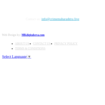
Contact us:
info@crimemaharashtra.live
Web Design by:
MKdigitalseva.com
ABOUT US
CONTACT US
PRIVACY POLICY
TERMS & CONDITIONS
Select Language
▼