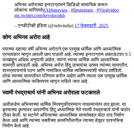
अभिनव अरोराच्या इन्स्टाग्रामने व्हिडिओ सामायिक करून
लोकांना सांगितले
#Abhinavara
,
#Iinstagram
,
#Viralvideo
pic.twitter.com/kevstocpkh
– एनडीटीव्ही इंडिया (@ndtvindia)
17 फेब्रुवारी, 2025
कोण अभिनव अरोरा आहे
वयाच्या दहाव्या वर्षी अभिनव अरोराने एक प्रमुख धार्मिक आणि आध्यात्मिक
प्रभावकार म्हणून आपली छाप पाडली आहे. त्याच्या इन्स्टाग्राम अकाऊंटवर 9.5
लाखाहून अधिक अनुयायी आहेत, ज्यांना त्याचा धार्मिक आणि आध्यात्मिक
सामग्री आवडली आहे. अभिनव अरोरा हिंदू उत्सवांचा उत्सव त्यांच्या सामग्रीत,
शास्त्रवचनांचे पठण आणि नामांकित धार्मिक व्यक्तिमत्त्वांशी संवाद दर्शवितो.
लोक त्याच्या सामग्रीवर परिणाम करीत आहेत आणि त्याला एक प्रमुख धार्मिक
आणि आध्यात्मिक व्यक्तिमत्त्व म्हणून पाहिले जात आहे.
स्वामी रंभद्राचार्य यांनी अभिनव अरोराला फटकारले
अलीकडेच अभिनवच्या धार्मिक मिरवणुकीदरम्यान नाचल्यानंतर वाद झाला. या
कृत्याच्या कृत्यावर आदरणीय हिंदू अध्यात्मिक नेते स्वामी रंभद्राचार्य यांनी कठोर
टीका केली. या घटनेने अभिनवच्या आध्यात्मिक सत्यतेबद्दल मोठा वाद निर्माण
केला आहे आणि त्याच्या भक्तीच्या कामगिरीमागील त्याच्या हेतूवर प्रश्नचिन्ह
निर्माण केले आहे.