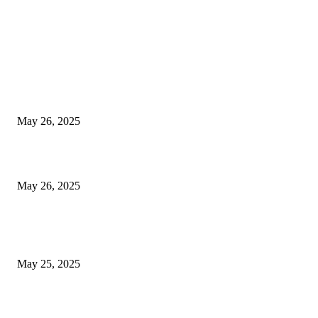
EDITOR PICKS
गॅस, अपचन आणि पोटातील जळजळ यासाठी रामबान आयुर्वेदिक औषधोपचार म्हणजे एका 
बडीशेप, पोटातील समस्यांवरील निश्चित उपाय
May 26, 2025
मुंबई: ओव्हरटेकिंगचा वाद, रस्त्यावर रागाच्या भरात मिडल रोडवर युवकाने ठार मारले
May 26, 2025
युक्रेनियन ड्रोन दरम्यानच्या शापात पुतीनचे हेलिकॉप्टर अडकले, त्यानंतर रशियन सैन्यान
आश्चर्यकारक दर्शविले
May 25, 2025
POPULAR POSTS