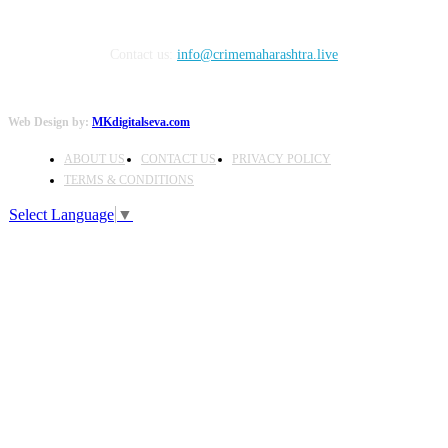
Contact us:
info@crimemaharashtra.live
Web Design by:
MKdigitalseva.com
ABOUT US
CONTACT US
PRIVACY POLICY
TERMS & CONDITIONS
Select Language
▼