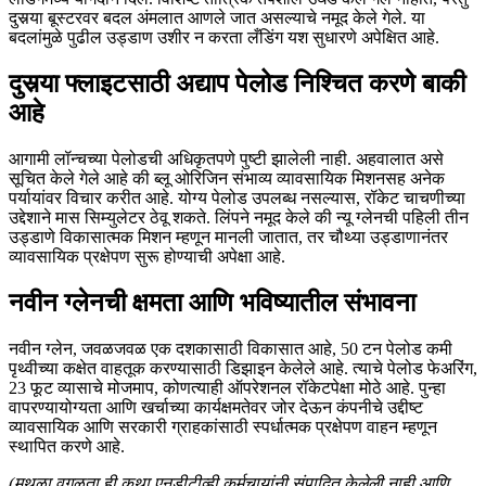
दुसर्‍या बूस्टरवर बदल अंमलात आणले जात असल्याचे नमूद केले गेले. या
बदलांमुळे पुढील उड्डाण उशीर न करता लँडिंग यश सुधारणे अपेक्षित आहे.
दुसर्‍या फ्लाइटसाठी अद्याप पेलोड निश्चित करणे बाकी
आहे
आगामी लॉन्चच्या पेलोडची अधिकृतपणे पुष्टी झालेली नाही. अहवालात असे
सूचित केले गेले आहे की ब्लू ओरिजिन संभाव्य व्यावसायिक मिशनसह अनेक
पर्यायांवर विचार करीत आहे. योग्य पेलोड उपलब्ध नसल्यास, रॉकेट चाचणीच्या
उद्देशाने मास सिम्युलेटर ठेवू शकते. लिंपने नमूद केले की न्यू ग्लेनची पहिली तीन
उड्डाणे विकासात्मक मिशन म्हणून मानली जातात, तर चौथ्या उड्डाणानंतर
व्यावसायिक प्रक्षेपण सुरू होण्याची अपेक्षा आहे.
नवीन ग्लेनची क्षमता आणि भविष्यातील संभावना
नवीन ग्लेन, जवळजवळ एक दशकासाठी विकासात आहे, 50 टन पेलोड कमी
पृथ्वीच्या कक्षेत वाहतूक करण्यासाठी डिझाइन केलेले आहे. त्याचे पेलोड फेअरिंग,
23 फूट व्यासाचे मोजमाप, कोणत्याही ऑपरेशनल रॉकेटपेक्षा मोठे आहे. पुन्हा
वापरण्यायोग्यता आणि खर्चाच्या कार्यक्षमतेवर जोर देऊन कंपनीचे उद्दीष्ट
व्यावसायिक आणि सरकारी ग्राहकांसाठी स्पर्धात्मक प्रक्षेपण वाहन म्हणून
स्थापित करणे आहे.
(मथळा वगळता ही कथा एनडीटीव्ही कर्मचार्‍यांनी संपादित केलेली नाही आणि