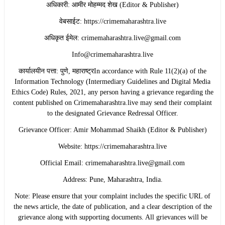
​अधिकारी: आमीर मोहम्मद शेख (Editor & Publisher)
​वेबसाईट: https://crimemaharashtra.live
​अधिकृत ईमेल: crimemaharashtra.live@gmail.com
Info@crimemaharashtra.live
​कार्यालयीन पत्ता: पुणे, महाराष्ट्रIn accordance with Rule 11(2)(a) of the
Information Technology (Intermediary Guidelines and Digital Media
Ethics Code) Rules, 2021, any person having a grievance regarding the
content published on Crimemaharashtra.live may send their complaint
to the designated Grievance Redressal Officer.
​Grievance Officer: Amir Mohammad Shaikh (Editor & Publisher)
​Website: https://crimemaharashtra.live
​Official Email: crimemaharashtra.live@gmail.com
​Address: Pune, Maharashtra, India.
​Note: Please ensure that your complaint includes the specific URL of
the news article, the date of publication, and a clear description of the
grievance along with supporting documents. All grievances will be