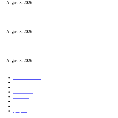
August 8, 2026
विश्रांतवाडी पोलिसांची धडक कारवाई; सराईत वाहन चोराकडून ४.८० लाख रुपयांच्या ६
दुचाक्या जप्त!
August 8, 2026
पुणे शहर गुन्हे शाखा युनिट २ ची धडक कारवाई: सराईत गुन्हेगारांकडून एक अग्निशस्त्र 
जिवंत काडतुसे जप्त
August 8, 2026
POPULAR CATEGORY
ताज्या बातम्या
2533
शहर
1402
टेक्नॉलॉजी
1000
देश-विदेश
606
आरोग्य
598
मनोरंजन
569
सामाजिक
106
क्राईम
95