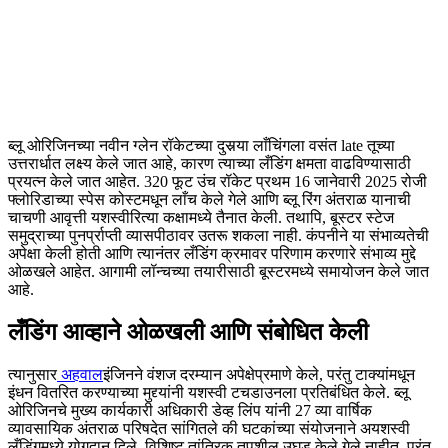
ब्लू ओरिजिनच्या नवीन ग्लेन रॉकेटच्या दुसर्‍या लाँचिंगला वसंत late तूच्या
उत्तरार्धात लक्ष्य केले जात आहे, कारण त्याच्या लँडिंग क्षमता वाढविण्यासाठी
प्रयत्न केले जात आहेत. 320 फूट उंच रॉकेट प्रथम 16 जानेवारी 2025 रोजी
फ्लोरिडाच्या स्पेस कोस्टमधून लाँच केले गेले आणि ब्लू रिंग अंतराळ यानाची
चाचणी आवृत्ती यशस्वीरित्या कक्षामध्ये तैनात केली. तथापि, बूस्टर स्टेज
समुद्राच्या पुनर्प्राप्ती व्यासपीठावर उतरू शकला नाही. कंपनीने या संभाव्यतेची
अपेक्षा केली होती आणि त्यानंतर लँडिंग क्रमावर परिणाम करणारे संभाव्य मुद्दे
ओळखले आहेत. आगामी लॉन्चच्या तयारीसाठी बूस्टरमध्ये समायोजन केले जात
आहे.
लँडिंग आव्हाने ओळखली आणि संबोधित केली
त्यानुसार
अहवाल
इंजिनने वंशज दरम्यान अपेक्षेप्रमाणे केले, परंतु टाक्यांमधून
इंधन वितरित करण्याच्या मुद्द्यांनी यशस्वी टचडाउनला प्रतिबंधित केले. ब्लू
ओरिजिनचे मुख्य कार्यकारी अधिकारी डेव्ह लिंप यांनी 27 व्या वार्षिक
व्यावसायिक अंतराळ परिषदेत सांगितले की घटकांच्या संयोजनाने अयशस्वी
लँडिंगमध्ये योगदान दिले. विशिष्ट तांत्रिक तपशील उघड केले गेले नाहीत, परंतु