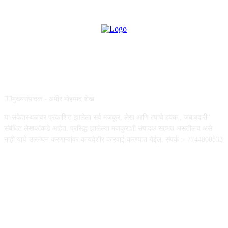
ABOUT US
✍🏻मुख्यसंपादक - अमीर मोहम्मद शेख
या संकेतस्थळावर प्रकाशित झालेला सर्व मजकूर, लेख आणि त्याचे हक्क , जबाबदारी''
संबंधित लेखकांकडे आहेत. प्रसिद्ध झालेल्या मजकुराशी संपादक सहमत असतीलच असे
नाही याचे उल्लंघन करणाऱ्यांवर कायदेशीर कारवाई करण्यात येईल. संपर्क :- 7744808833
FOLLOW US