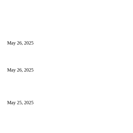
EDITOR PICKS
गॅस, अपचन आणि पोटातील जळजळ यासाठी रामबान आयुर्वेदिक औषधोपचार म्हणजे एका 
बडीशेप, पोटातील समस्यांवरील निश्चित उपाय
May 26, 2025
मुंबई: ओव्हरटेकिंगचा वाद, रस्त्यावर रागाच्या भरात मिडल रोडवर युवकाने ठार मारले
May 26, 2025
युक्रेनियन ड्रोन दरम्यानच्या शापात पुतीनचे हेलिकॉप्टर अडकले, त्यानंतर रशियन सैन्यान
आश्चर्यकारक दर्शविले
May 25, 2025
POPULAR POSTS
केंद्रीय गृहमंत्री दक्षता पदक (अन्वेषण) प्रदान सोहळा संपन्न