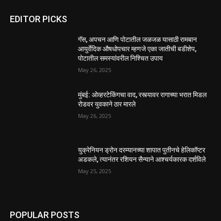
EDITOR PICKS
गॅस, अपचन आणि पोटातील जळजळ यासाठी रामबान
आयुर्वेदिक औषधोपचार म्हणजे एका जातीची बडीशेप,
पोटातील समस्यांवरील निश्चित उपाय
May 26, 2025
मुंबई: ओव्हरटेकिंगचा वाद, रस्त्यावर रागाच्या भरात मिडल
रोडवर युवकाने ठार मारले
May 26, 2025
युक्रेनियन ड्रोन दरम्यानच्या शापात पुतीनचे हेलिकॉप्टर
अडकले, त्यानंतर रशियन सैन्याने आश्चर्यकारक दर्शविले
May 25, 2025
POPULAR POSTS