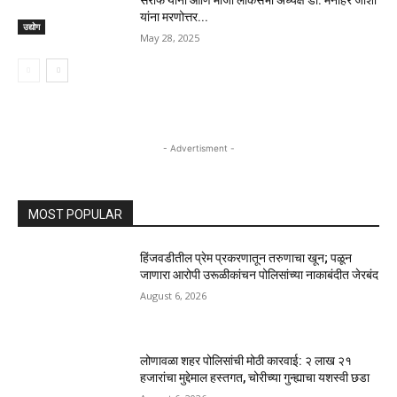
सराफ यांना आणि माजी लोकसभा अध्यक्ष डॉ. मनोहर जोशी
यांना मरणोत्तर...
उद्योग
May 28, 2025
- Advertisment -
MOST POPULAR
हिंजवडीतील प्रेम प्रकरणातून तरुणाचा खून; पळून
जाणारा आरोपी उरूळीकांचन पोलिसांच्या नाकाबंदीत जेरबंद
August 6, 2026
लोणावळा शहर पोलिसांची मोठी कारवाई: २ लाख २१
हजारांचा मुद्देमाल हस्तगत, चोरीच्या गुन्ह्याचा यशस्वी छडा