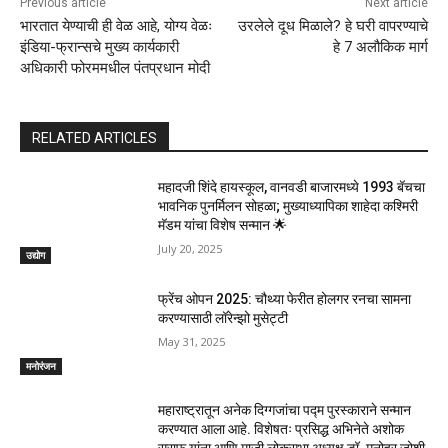
Previous article
Next article
भारतात येण्याची ही वेळ आहे, योग्य वेळः
उरलेले दूध मिळाले? हे घरी वापरण्याचे
इंडिया-फ्रान्सचे मुख्य कार्यकारी
हे 7 अलौकिक मार्ग
अधिकारी फोरममधील पंतप्रधान मोदी
RELATED ARTICLES
महादजी शिंदे हायस्कूल, वानवडी बाजारमध्ये 1993 बॅचचा
भावनिक पुनर्मिलन सोहळा; मुख्याध्यापिका शाहेदा कश्मिरी
मॅडम यांचा विशेष सन्मान 🌟
July 20, 2025
उद्योग
फ्रेंच ओपन 2025: चौथ्या फेरीत होलगर रनचा सामना
करण्यासाठी लॉरेन्झो मुसेट्टी
May 31, 2025
मनोरंजन
महाराष्ट्रातून अनेक दिग्गजांचा पद्म पुरस्काराने सन्मान
करण्यात आला आहे. विशेषतः प्रसिद्ध अभिनेते अशोक