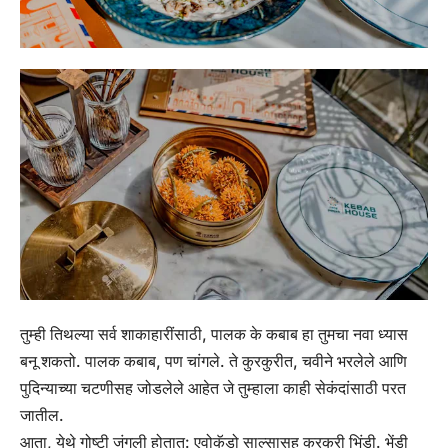
तुम्ही तिथल्या सर्व शाकाहारींसाठी, पालक के कबाब हा तुमचा नवा ध्यास
बनू शकतो. पालक कबाब, पण चांगले. ते कुरकुरीत, चवीने भरलेले आणि
पुदिन्याच्या चटणीसह जोडलेले आहेत जे तुम्हाला काही सेकंदांसाठी परत
जातील.
आता, येथे गोष्टी जंगली होतात: एवोकॅडो साल्सासह कुरकुरी भिंडी. भेंडी