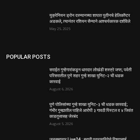
युक्रेनियन ड्रोन दरम्यानच्या शापात पुतीनचे हेलिकॉप्टर
अडकले, त्यानंतर रशियन सैन्याने आश्चर्यकारक दर्शविले
May 25, 2025
POPULAR POSTS
सराईत गुन्हेगारांकडून धारदार लोखंडी शस्त्रे जप्त; पर्वती
परिसरातील पुणे शहर गुन्हे शाखा युनिट-२ ची धडक
कारवाई
August 6, 2026
पुणे पोलिसांच्या गुन्हे शाखा युनिट-३ ची धडक कारवाई;
गंभीर गुन्ह्यातील पाहिजे आरोपी ३ गावठी पिस्टल व ४ जिवंत
काडतुसासह जेरबंद
August 5, 2026
जनसमाचार Live24 : मराठी पत्रकारितेचे विश्वासार्ह