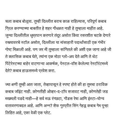
चला कबाब बोलूया. तुम्ही दिल्लीत बराच काळ राहिल्यास, परिपूर्ण कबाब
ग्रिल करण्याच्या बाबतीत हे शहर गोंधळत नाही हे तुम्हाला माहीत आहे.
जुन्या दिल्लीतील धुम्रपान करणारे तंदूर असोत किंवा रसरशीत चटके देणारे
रस्त्यावरचे स्टॉल असोत, दिल्लीला या मांसाहारी पदार्थांसाठी एक गंभीर
गोष्ट मिळाली आहे. पण जर मी तुम्हाला सांगितले की अशी एक जागा आहे जी
ते क्लासिक कबाब घेते, त्यांना एक मोठा ग्लो-अप देते आणि ते थेट
पिंटेरेस्टच्या बाहेर वाटणाऱ्या आकर्षक, पेस्टल-वॉश केलेल्या रेस्टॉरंटमध्ये
देते? कबाब हाऊसमध्ये प्रवेश करा.
ज्या क्षणी तुम्ही आत जाता, तेव्हापासून हे स्पष्ट होते की हा तुमचा ठराविक
कबाब जॉइंट नाही. कोणतीही ओव्हर-द-टॉप सजावट नाही, कोणतेही जड
मखमली पडदे नाही—हे सर्व मऊ रंगछटा, गोंडस रेषा आणि इंस्टा-योग्य
वातावरणाबद्दल आहे. आणि अन्न? शेफ गुरप्रीत सिंग गेहडू कबाब गेम पुन्हा
लिहित आहे, एका वेळी एक प्लेट.