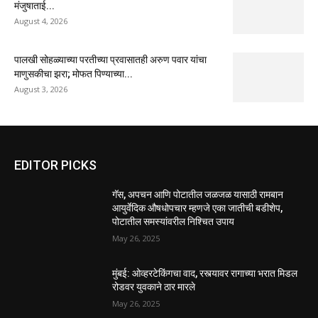
मंजुषाताई...
August 4, 2026
पालखी सोहळ्याच्या परतीच्या प्रवासातही अरुण पवार यांचा
माणुसकीचा झरा; मोफत पिण्याच्या...
August 3, 2026
EDITOR PICKS
गॅस, अपचन आणि पोटातील जळजळ यासाठी रामबान
आयुर्वेदिक औषधोपचार म्हणजे एका जातीची बडीशेप,
पोटातील समस्यांवरील निश्चित उपाय
May 26, 2025
मुंबई: ओव्हरटेकिंगचा वाद, रस्त्यावर रागाच्या भरात मिडल
रोडवर युवकाने ठार मारले
May 26, 2025