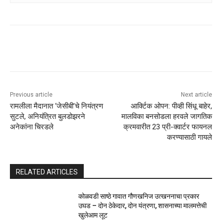
Previous article
Next article
रामलीला मैदानात ‘जेसीबी’चे नियंत्रण
आर्क्टिक ओपन: पीव्ही सिंधू बाहेर,
सुटले, अनियंत्रित बुलडोझरने
मालविका बनसोडला हरवले जागतिक
अनेकांना चिरडले
क्रमवारीत 23 प्री-क्वार्टर फायनल
करण्यासाठी गायले
RELATED ARTICLES
कोळवडी साष्ठे गावात गौणखनिज उत्खननाचा प्रकार
उघड – दोन ठेकेदार, दोन यंत्रणा, शासनाच्या मालमत्तेची
खुलेआम लूट