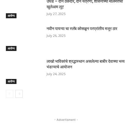
उघड – दोन ठेकेदार, दोन यंत्रणा, शासनाच्या मालमत्तेची
खुलेआम लूट
July 27, 2025
आरोग्य
नवीन पायऱ्या चा स्लॅब कोसळून परप्रांतीय मजूर ठार
July 26, 2025
आरोग्य
लाखो भाविकांचे श्रद्धास्थान असलेल्या बाबीर देवाच्या भव्य
भंडाऱ्याचे आयोजन
July 24, 2025
आरोग्य
- Advertisment -