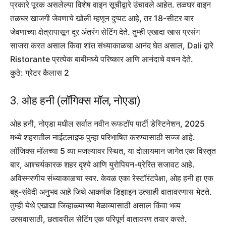
प्रकारे पूरक असलेल्या विशेष वाइन सूचीद्वारे उंचावले आहेत. तळघर वाइन
तळघर खाजगी जेवणाचे खोली म्हणून दुप्पट आहे, तर 18-सीटर बार
जेवणाच्या क्षेत्रापासून दूर अंतरंग सेटिंग देते. तुम्ही एखादा खास प्रसंग
साजरा करत असाल किंवा शांत संध्याकाळचा आनंद घेत असाल, Dali द्वारे
Ristorante प्रत्येक बाबीमध्ये परिष्कार आणि आनंदाचे वचन देते.
कुठे: ग्रेटर कैलास 2
3. ओह हनी (लॉगिक्स मॉल, नोएडा)
ओह हनी, नोएडा मधील सर्वात नवीन रूफटॉप पार्टी डेस्टिनेशन, 2025
मध्ये शहरातील नाईटलाइफ पुन्हा परिभाषित करण्यासाठी सज्ज आहे.
लॉजिक्स मॉलच्या 5 व्या मजल्यावर स्थित, या दोलायमान जागेत एक विस्तृत
बार, आश्चर्यकारक शहर दृश्ये आणि युरोपियन-प्रेरित सजावट आहे.
अविस्मरणीय संध्याकाळचा स्वर. केवळ एका रेस्टॉरंटपेक्षा, ओह हनी हा एक
बहु-संवेदी अनुभव आहे जिथे आकर्षक डिझाइन उत्साही वातावरणास भेटते.
तुम्ही येथे एखाद्या जिव्हाळ्याच्या मेळाव्यासाठी असाल किंवा भव्य
उत्सवासाठी, छतावरील सेटिंग एक परिपूर्ण वातावरण तयार करते.