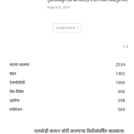
गुन्हेगारांकडून एक अग्निशस्त्र व दोन जिवंत काडतुसे जप्त
August 8, 2026
Load more
0
ताज्या बातम्या
2534
शहर
1402
टेक्नॉलॉजी
1000
देश-विदेश
606
आरोग्य
598
मनोरंजन
569
घरफोडी करून चोरी करणाऱ्या विधीसंघर्षित बालकास