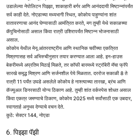
उडालेल्या नेपोलिटन पिझ्झा, शाकाहारी बर्गर आणि आनंददायी मिष्टान्नांपर्यंत
सर्व काही देते. नोएडाच्या मध्यभागी स्थित, कोकोय पाहुण्यांना शांत
वातावरणाचा आनंद घेण्यासाठी आमंत्रित करते, मग तुम्ही येथे सकाळच्या
कॅपुचिनोसाठी असाल किंवा रात्री उशिरापर्यंत मिष्टान्न भोजनासाठी
असाल.
कोकोय येथील मेनू आंतरराष्ट्रीय आणि स्थानिक चवींच्या एकत्रित
मिश्रणासह सर्व अभिरुचीनुसार तयार करण्यात आला आहे. इन-हाउस
बेकरीमध्ये अप्रतिम मिठाई मिळते, तर कॉफी बारमध्ये स्ट्रॉबेरी मॅचा फ्रॅपे
सारखे समृद्ध मिश्रण आणि सर्जनशील पेये मिळतात. दररोज सकाळी 8 ते
रात्री 11 पर्यंत उघडे असलेले कोकोय हे नाश्त्याच्या तारखा, ब्रंच आणि
कॅज्युअल डिनरसाठी योग्य ठिकाण आहे. तुम्ही शांत वर्कस्पेस शोधत असाल
किंवा एकत्र जमण्याचे ठिकाण, कोकोय 2025 मध्ये सर्वांसाठी एक उबदार,
स्वागतार्ह अनुभव देण्याचे वचन देते.
कुठे: सेक्टर 144, नोएडा
6. पिझ्झा पॅझी