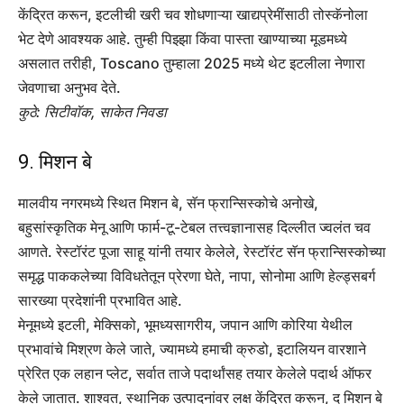
केंद्रित करून, इटलीची खरी चव शोधणाऱ्या खाद्यप्रेमींसाठी तोस्कॅनोला
भेट देणे आवश्यक आहे. तुम्ही पिझ्झा किंवा पास्ता खाण्याच्या मूडमध्ये
असलात तरीही, Toscano तुम्हाला 2025 मध्ये थेट इटलीला नेणारा
जेवणाचा अनुभव देते.
कुठे: सिटीवॉक, साकेत निवडा
9. मिशन बे
मालवीय नगरमध्ये स्थित मिशन बे, सॅन फ्रान्सिस्कोचे अनोखे,
बहुसांस्कृतिक मेनू आणि फार्म-टू-टेबल तत्त्वज्ञानासह दिल्लीत ज्वलंत चव
आणते. रेस्टॉरंट पूजा साहू यांनी तयार केलेले, रेस्टॉरंट सॅन फ्रान्सिस्कोच्या
समृद्ध पाककलेच्या विविधतेतून प्रेरणा घेते, नापा, सोनोमा आणि हेल्ड्सबर्ग
सारख्या प्रदेशांनी प्रभावित आहे.
मेनूमध्ये इटली, मेक्सिको, भूमध्यसागरीय, जपान आणि कोरिया येथील
प्रभावांचे मिश्रण केले जाते, ज्यामध्ये हमाची क्रुडो, इटालियन वारशाने
प्रेरित एक लहान प्लेट, सर्वात ताजे पदार्थांसह तयार केलेले पदार्थ ऑफर
केले जातात. शाश्वत, स्थानिक उत्पादनांवर लक्ष केंद्रित करून, द मिशन बे