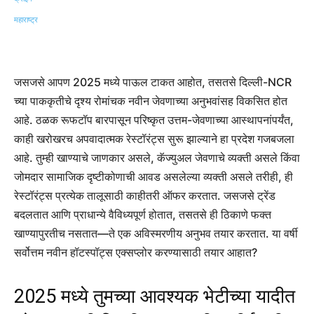
जसजसे आपण 2025 मध्ये पाऊल टाकत आहोत, तसतसे दिल्ली-NCR
च्या पाककृतीचे दृश्य रोमांचक नवीन जेवणाच्या अनुभवांसह विकसित होत
आहे. ठळक रूफटॉप बारपासून परिष्कृत उत्तम-जेवणाच्या आस्थापनांपर्यंत,
काही खरोखरच अपवादात्मक रेस्टॉरंट्स सुरू झाल्याने हा प्रदेश गजबजला
आहे. तुम्ही खाण्याचे जाणकार असले, कॅज्युअल जेवणाचे व्यक्ती असले किंवा
जोमदार सामाजिक दृष्टीकोणाची आवड असलेल्या व्यक्ती असले तरीही, ही
रेस्टॉरंट्स प्रत्येक तालूसाठी काहीतरी ऑफर करतात. जसजसे ट्रेंड
बदलतात आणि प्राधान्ये वैविध्यपूर्ण होतात, तसतसे ही ठिकाणे फक्त
खाण्यापुरतीच नसतात—ते एक अविस्मरणीय अनुभव तयार करतात. या वर्षी
सर्वोत्तम नवीन हॉटस्पॉट्स एक्सप्लोर करण्यासाठी तयार आहात?
2025 मध्ये तुमच्या आवश्यक भेटीच्या यादीत