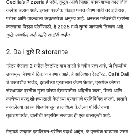
Cecilia’s Pizzeria हे प्रेम, कुटुंब आणि पिझ्झा बनवण्याच्या कालातीत
कलेचा उत्सव आहे. इथला प्रत्येक पिझ्झा फक्त जेवण नाही तर इतिहास,
परंपरा आणि पाककला उत्कृष्टतेचा अनुभव आहे. अस्सल फ्लेवर्सची प्रशंसा
करणाऱ्या पिझ्झा प्रेमींसाठी, हे 2025 मध्ये तुमचे जाण्याचे ठिकाण आहे.
कुठे: पंचशील पार्क आणि राजौरी गार्डन
2. Dali द्वारे Ristorante
ग्रेटर कैलास 2 मधील रेस्टॉरंट बाय डाली हे नवीन रत्न आहे, जे दिल्लीचे
उच्चभ्रू जेवणाचे ठिकाण बनणार आहे. हे आलिशान रेस्टॉरंट, Café Dali
चे ठसठशीत भावंड, इटलीच्या प्रवासात जेवण घेतात, प्रत्येक कोपरा
संस्थापक प्रतीक गुप्ता यांच्या देशभरातील अद्वितीय कला, शिल्पे आणि
काचेच्या वस्तू शोधण्यासाठी केलेल्या प्रवासाचे प्रतिबिंबित करतो. हाताने
बनवलेल्या कांस्य शिल्पांपासून हस्तशिल्प केलेल्या पोर्सिलेनच्या
तुकड्यांपर्यंत, दालीची अप्रतिम सजावट ही एक कलाकृती आहे.
मेनूमध्ये उत्कृष्ट इटालियन-प्रेरित पदार्थ आहेत, जे प्रत्येक चाव्याला उत्तम