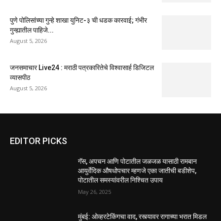
पुणे पोलिसांच्या गुन्हे शाखा युनिट-३ ची धडक कारवाई; गंभीर
गुन्ह्यातील पाहिजे...
August 5, 2026
जनसमाचार Live24 : मराठी पत्रकारितेचे विश्वासार्ह डिजिटल
व्यासपीठ
August 5, 2026
EDITOR PICKS
गॅस, अपचन आणि पोटातील जळजळ यासाठी रामबान
आयुर्वेदिक औषधोपचार म्हणजे एका जातीची बडीशेप,
पोटातील समस्यांवरील निश्चित उपाय
May 26, 2025
मुंबई: ओव्हरटेकिंगचा वाद, रस्त्यावर रागाच्या भरात मिडल