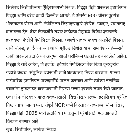
सिलेक्ट सिटीवॉकच्या ऍट्रिअममध्ये स्थित, पिझ्झा पॅझी अस्सल इटालियन
पिझ्झा आणि बरेच काही दिल्लीत आणते. हे अंतरंग 900 चौरस फुटांचे
भोजनालय रोमन आणि नेपोलिटन डिझाइन्सद्वारे प्रेरित, उबदार, स्वागतार्ह
वातावरण देते. शेफ रिकार्डोने तयार केलेल्या मेनूमध्ये विविध प्रकारचे
हस्तकला केलेले नेपोलिटन पिझ्झा, गव्हाचे पातळ-कवच असलेले पिझ्झा,
ताजे सॅलड, हार्दिक पास्ता आणि ग्रील्ड डिशेस यांचा समावेश आहे—सर्व
काही अस्सल इटालियन अनुभवासाठी प्रीमियम घटकांसह बनवलेले आहेत.
पिझ्झा हे तारे आहेत, जे हलके, हवेशीर नेपोलिटन बेस किंवा कुरकुरीत
गव्हाचे कवच, संतुलित चवसाठी ताजे घटकांसह निवड करतात. पास्ता
पारंपारिक इटालियन पाककृतींचे पालन करतात आणि त्यांच्या नैसर्गिक
स्वादांना हायलाइट करण्यासाठी ग्रिल्स उत्तम प्रकारे तयार केले जातात.
एका गोड नोटवर समाप्त करण्यासाठी, तिरामिसू सारख्या इटालियन-प्रेरित
मिष्टान्नांचा आनंद घ्या. संपूर्ण NCR मध्ये विस्तार करण्याच्या योजनांसह,
पिझ्झा पॅझी 2025 मध्ये इटालियन पाककृती प्रेमींसाठी एक आवडते
ठिकाण बनणार आहे.
कुठे: सिटीवॉक, साकेत निवडा