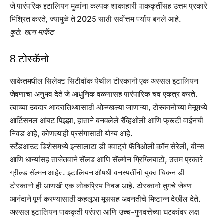
जे पारंपरिक इटालियन मुळांना कल्पक शाकाहारी पाककृतींसह उत्तम प्रकारे
मिश्रित करते, ज्यामुळे ते 2025 साठी सर्वोत्तम पर्याय बनले आहे.
कुठे: खान मार्केट
8.टोस्कॅनो
साकेतमधील सिलेक्ट सिटीवॉक येथील टोस्कानो एक अस्सल इटालियन
जेवणाचा अनुभव देते जे आधुनिक वळणासह पारंपारिक चव एकत्र करते.
त्याच्या उबदार आदरातिथ्यासाठी ओळखल्या जाणाऱ्या, टोस्कानोच्या मेनूमध्ये
आर्टिसनल आंबट पिझ्झा, हाताने बनवलेले रॅव्हिओली आणि फ्रूटी वाईनची
निवड आहे, कोणत्याही प्रसंगासाठी योग्य आहे.
स्टँडआउट डिशेसमध्ये इन्सालाटा डी क्वाट्रो फॅगिओली कॉन सेरेली, बीन्स
आणि धान्यांसह ताजेतवाने सॅलड आणि सॅल्मोन ग्रिग्लियाटो, उत्तम प्रकारे
ग्रील्ड सॅल्मन आहेत. इटालियन औषधी वनस्पतींनी युक्त चिकन डी
टोस्कानो ही आणखी एक लोकप्रिय निवड आहे. टोस्कानो तुमचे जेवण
आनंदाने पूर्ण करण्यासाठी कहलूआ मूससह अवनतीचे मिष्टान्न देखील देते.
अस्सल इटालियन पाककृती परंपरा आणि उच्च-गुणवत्तेच्या घटकांवर लक्ष