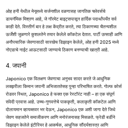
ओह हनी येथील मेनूमध्ये सर्जनशील वळणासह जागतिक फ्लेवर्सचे
डायनॅमिक मिश्रण आहे, जे गॉरमेट बाइट्सपासून हार्दिक पदार्थांपर्यंत सर्व
काही देते. विस्तीर्ण बार हे लक्ष केंद्रीत करते, त्या ठिकाणच्या चैतन्यशील
ऊर्जेशी जुळणारे कुशलतेने तयार केलेले कॉकटेल देतात. पार्टी उत्साही आणि
अनौपचारिक जेवणासाठी सारखेच डिझाइन केलेले, ओह हनी 2025 मध्ये
नोएडाचे नाईट आऊटसाठी जाण्याचे ठिकाण बनण्याची खात्री आहे.
4. जपानी
Japonico एक विलक्षण जेवणाचा अनुभव सादर करते जे आधुनिक
लक्झरीला किमान जपानी अभिजाततेसह पुन्हा परिभाषित करते. गोल्फ कोर्स
रोडवर स्थित, Japonico हे फक्त एक रेस्टॉरंट नाही – हा एक संपूर्ण
संवेदी प्रवास आहे. उच्च-गुणवत्तेचे पाककृती, कलाकृती कॉकटेल आणि
दोलायमान व्हायब्सवर भर देऊन, Japonico एक अशी जागा देते जिथे
जेवण सहजतेने समाजीकरण आणि मनोरंजनासह मिसळते. फ्रेडी बर्डीने
डिझाइन केलेले इंटीरियर हे आकर्षक, आधुनिक सौंदर्यशास्त्र आणि