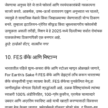
जेवणाचा अनुभव देते जे ताजे फ्लेवर्स आणि स्वयंपाकासंबंधी नवकल्पना
साजरे करते. आकर्षक, उच्च-ऊर्जा वातावरण एकूण अनुभवात भर घालते,
ज्यामुळे ते सामाजिक मेळावे किंवा जिव्हाळ्याच्या जेवणासाठी योग्य ठिकाण
बनते. तुम्हाला इटालियन-प्रेरित सीफूड किंवा भूमध्यसागरीय फ्लेवर्सची
उत्सुकता असली तरीही, मिशन बे हे 2025 मध्ये दिल्लीच्या सर्वात रोमांचक
पाककलेच्या ठिकाणांपैकी एक बनणार आहे.
कुठे: एल्डेको सेंटर, मालवीय नगर
10. FES कॅफे आणि मिष्टान्न
भारतातील पहिले शून्य-कचरा कॅफे आणि स्टोअर म्हणून ओळखले जाणारे,
For Earth’s Sake ने FES कॅफे आणि डेझर्ट्स लाँच करून भारताच्या
कॅफे संस्कृतीची पुन्हा व्याख्या केली. FES कॅफेचा पुनर्कल्पित मेनू हा
जाणीवपूर्वक भोगाला दिलेली श्रद्धांजली आहे. ठळक वैशिष्ट्यांमध्ये त्यांच्या
स्वाक्षरी 100% अंडीविरहित, 100-ग्रॅम कुकीज, प्रत्येक चाव्याव्दारे
उबदार आणि अप्रतिम स्वादिष्ट आहे याची खात्री करण्यासाठी दिवसभर
ताज्या बेक केल्या जातात. फ्लेवर्समध्ये वॉलनट चोको चंक, द पिस्ता-श्यू,