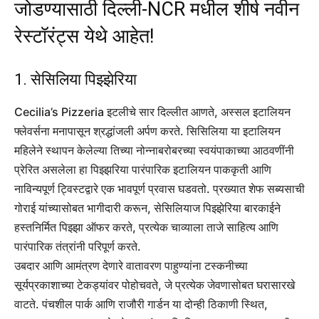
जोडण्यासाठी दिल्ली-NCR मधील शीर्ष नवीन
रेस्टॉरंट्स येथे आहेत!
1. सेसिलिया पिझ्झेरिया
Cecilia’s Pizzeria इटलीचे सार दिल्लीत आणते, अस्सल इटालियन
फ्लेवर्सना मनापासून श्रद्धांजली अर्पण करते. सिसिलिया या इटालियन
महिलेने स्थापन केलेल्या तिच्या नोन्नाबरोबरच्या स्वयंपाकाच्या आठवणींनी
प्रेरित असलेला हा पिझ्झरिया पारंपारिक इटालियन पाककृती आणि
नाविन्यपूर्ण ट्विस्टद्वारे एक भावपूर्ण प्रवास घडवतो. प्रख्यात शेफ सब्यसाची
गोराई यांच्यासोबत भागीदारी करून, सेसिलियाज पिझ्झेरिया बारकाईने
हस्तनिर्मित पिझ्झा ऑफर करते, प्रत्येक चाव्याला ताजे साहित्य आणि
पारंपारिक तंत्रांनी परिपूर्ण करते.
उबदार आणि आमंत्रण देणारे वातावरण पाहुण्यांना टस्कनीच्या
सूर्यप्रकाशाच्या टेकड्यांवर पोहोचवते, जे प्रत्येक जेवणासोबत घरासारखे
वाटते. पंचशील पार्क आणि राजौरी गार्डन या दोन्ही ठिकाणी स्थित,