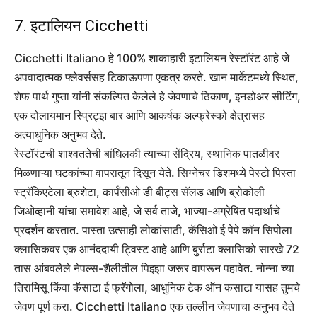
7. इटालियन Cicchetti
Cicchetti Italiano हे 100% शाकाहारी इटालियन रेस्टॉरंट आहे जे
अपवादात्मक फ्लेवर्ससह टिकाऊपणा एकत्र करते. खान मार्केटमध्ये स्थित,
शेफ पार्थ गुप्ता यांनी संकल्पित केलेले हे जेवणाचे ठिकाण, इनडोअर सीटिंग,
एक दोलायमान स्प्रिट्झ बार आणि आकर्षक अल्फ्रेस्को क्षेत्रासह
अत्याधुनिक अनुभव देते.
रेस्टॉरंटची शाश्वततेची बांधिलकी त्याच्या सेंद्रिय, स्थानिक पातळीवर
मिळणाऱ्या घटकांच्या वापरातून दिसून येते. सिग्नेचर डिशमध्ये पेस्टो पिस्ता
स्ट्रॅकिएटेला ब्रुशेटा, कार्पॅसीओ डी बीट्स सॅलड आणि ब्रोकोली
जिओव्हानी यांचा समावेश आहे, जे सर्व ताजे, भाज्या-अग्रेषित पदार्थांचे
प्रदर्शन करतात. पास्ता उत्साही लोकांसाठी, कॅसिओ ई पेपे कॉन सिपोला
क्लासिकवर एक आनंददायी ट्विस्ट आहे आणि बुर्राटा क्लासिको सारखे 72
तास आंबवलेले नेपल्स-शैलीतील पिझ्झा जरूर वापरून पहावेत. नोन्ना च्या
तिरामिसू किंवा कॅसाटा ई फ्रॅगोला, आधुनिक टेक ऑन कसाटा यासह तुमचे
जेवण पूर्ण करा. Cicchetti Italiano एक तल्लीन जेवणाचा अनुभव देते