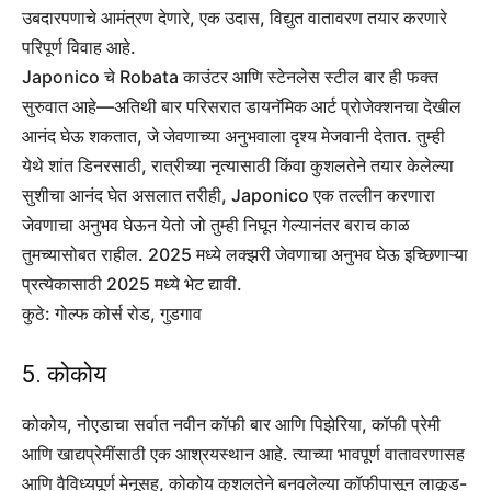
उबदारपणाचे आमंत्रण देणारे, एक उदास, विद्युत वातावरण तयार करणारे
परिपूर्ण विवाह आहे.
Japonico चे Robata काउंटर आणि स्टेनलेस स्टील बार ही फक्त
सुरुवात आहे—अतिथी बार परिसरात डायनॅमिक आर्ट प्रोजेक्शनचा देखील
आनंद घेऊ शकतात, जे जेवणाच्या अनुभवाला दृश्य मेजवानी देतात. तुम्ही
येथे शांत डिनरसाठी, रात्रीच्या नृत्यासाठी किंवा कुशलतेने तयार केलेल्या
सुशीचा आनंद घेत असलात तरीही, Japonico एक तल्लीन करणारा
जेवणाचा अनुभव घेऊन येतो जो तुम्ही निघून गेल्यानंतर बराच काळ
तुमच्यासोबत राहील. 2025 मध्ये लक्झरी जेवणाचा अनुभव घेऊ इच्छिणाऱ्या
प्रत्येकासाठी 2025 मध्ये भेट द्यावी.
कुठे: गोल्फ कोर्स रोड, गुडगाव
5. कोकोय
कोकोय, नोएडाचा सर्वात नवीन कॉफी बार आणि पिझेरिया, कॉफी प्रेमी
आणि खाद्यप्रेमींसाठी एक आश्रयस्थान आहे. त्याच्या भावपूर्ण वातावरणासह
आणि वैविध्यपूर्ण मेनूसह, कोकोय कुशलतेने बनवलेल्या कॉफीपासून लाकूड-