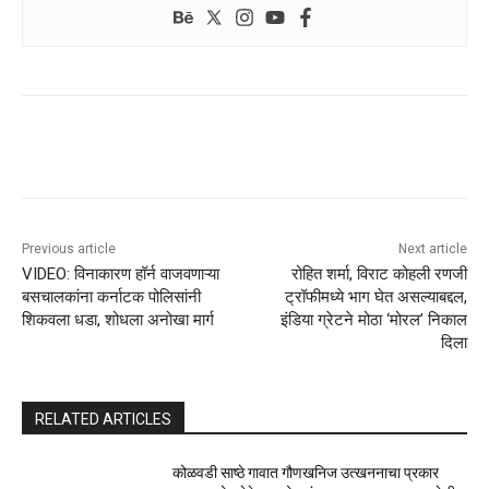
Previous article
Next article
VIDEO: विनाकारण हॉर्न वाजवणाऱ्या
रोहित शर्मा, विराट कोहली रणजी
बसचालकांना कर्नाटक पोलिसांनी
ट्रॉफीमध्ये भाग घेत असल्याबद्दल,
शिकवला धडा, शोधला अनोखा मार्ग
इंडिया ग्रेटने मोठा ‘मोरल’ निकाल
दिला
RELATED ARTICLES
कोळवडी साष्ठे गावात गौणखनिज उत्खननाचा प्रकार