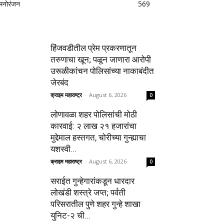
मनोरंजन
569
हिंजवडीतील प्रेम प्रकरणातून
तरुणाचा खून; पळून जाणारा आरोपी
उरूळीकांचन पोलिसांच्या नाकाबंदीत
जेरबंद
क्राइम महाराष्ट्र
-
August 6, 2026
0
लोणावळा शहर पोलिसांची मोठी
कारवाई: २ लाख २१ हजारांचा
मुद्देमाल हस्तगत, चोरीच्या गुन्ह्याचा
यशस्वी...
क्राइम महाराष्ट्र
-
August 6, 2026
0
सराईत गुन्हेगारांकडून धारदार
लोखंडी शस्त्रे जप्त; पर्वती
परिसरातील पुणे शहर गुन्हे शाखा
युनिट-२ ची...