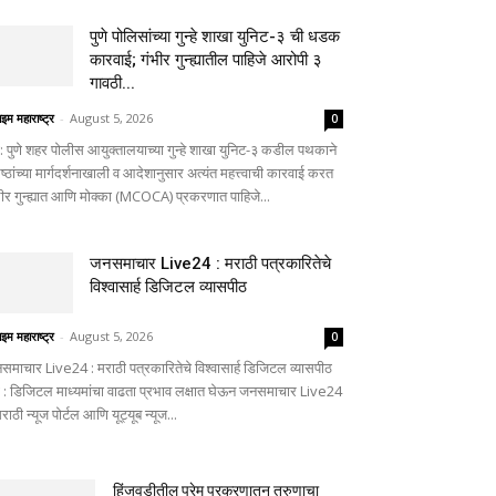
पुणे पोलिसांच्या गुन्हे शाखा युनिट-३ ची धडक
कारवाई; गंभीर गुन्ह्यातील पाहिजे आरोपी ३
गावठी...
ाइम महाराष्ट्र
-
August 5, 2026
0
णे: पुणे शहर पोलीस आयुक्तालयाच्या गुन्हे शाखा युनिट-३ कडील पथकाने
ष्ठांच्या मार्गदर्शनाखाली व आदेशानुसार अत्यंत महत्त्वाची कारवाई करत
भीर गुन्ह्यात आणि मोक्का (MCOCA) प्रकरणात पाहिजे...
जनसमाचार Live24 : मराठी पत्रकारितेचे
विश्वासार्ह डिजिटल व्यासपीठ
ाइम महाराष्ट्र
-
August 5, 2026
0
समाचार Live24 : मराठी पत्रकारितेचे विश्वासार्ह डिजिटल व्यासपीठ
णे : डिजिटल माध्यमांचा वाढता प्रभाव लक्षात घेऊन जनसमाचार Live24
मराठी न्यूज पोर्टल आणि यूट्यूब न्यूज...
हिंजवडीतील प्रेम प्रकरणातून तरुणाचा