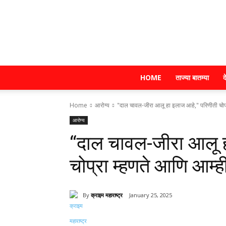
HOME
ताज्या बातम्या
द
Home
आरोग्य
"दाल चावल-जीरा आलू हा इलाज आहे," परिणीती चोप्रा 
आरोग्य
“दाल चावल-जीरा आलू ह
चोप्रा म्हणते आणि आम्ह
By
क्राइम महाराष्ट्र
January 25, 2025
Share