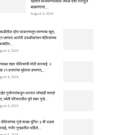
दहशत माजविण्यासाठी जवळ देशी पिस्तुल
बाळगणारा...
August 4, 2026
ंजवडीतील प्रेम प्रकरणातून तरुणाचा खून;
ून जाणारा आरोपी उरूळीकांचन पोलिसांच्या
काबंदीत...
gust 6, 2026
णावळा शहर पोलिसांची मोठी कारवाई: २
 २१ हजारांचा मुद्देमाल हस्तगत,...
gust 6, 2026
ईत गुन्हेगारांकडून धारदार लोखंडी शस्त्रे
त; पर्वती परिसरातील पुणे शहर गुन्हे...
gust 6, 2026
े पोलिसांच्या गुन्हे शाखा युनिट-३ ची धडक
वाई; गंभीर गुन्ह्यातील पाहिजे...
gust 5, 2026