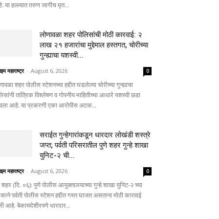
. या हल्ल्यात तरुण जागीच मृत...
लोणावळा शहर पोलिसांची मोठी कारवाई: २
लाख २१ हजारांचा मुद्देमाल हस्तगत, चोरीच्या
गुन्ह्याचा यशस्वी...
ाइम महाराष्ट्र
-
August 6, 2026
0
णावळा शहर पोलीस स्टेशनच्या हद्दीत घडलेल्या चोरीच्या गुन्ह्याचा
लिसांनी तांत्रिक विश्लेषण व गोपनीय माहितीच्या आधारे यशस्वी छडा
वला आहे. या प्रकरणी एका आरोपीस अटक...
सराईत गुन्हेगारांकडून धारदार लोखंडी शस्त्रे
जप्त; पर्वती परिसरातील पुणे शहर गुन्हे शाखा
युनिट-२ ची...
ाइम महाराष्ट्र
-
August 6, 2026
0
े शहर (दि. ०६): पुणे पोलीस आयुक्तालयाच्या गुन्हे शाखा युनिट-२ च्या
काने पर्वती पोलीस स्टेशन हद्दीत गस्त घाजत असताना मोठी कारवाई
ली आहे. बेकायदेशीरपणे धारदार...