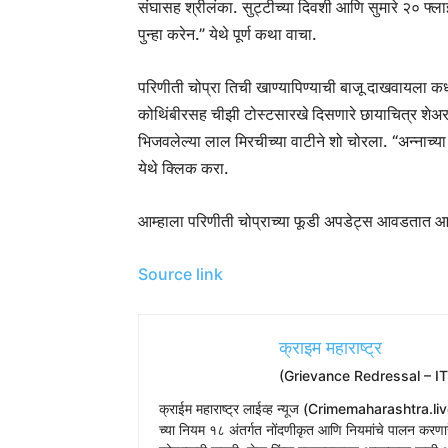
संघासह श्रीलंका. सुट्टीच्या दिवशी आणि सुमारे २० फ्लाइ
पुन्हा करेन.” येथे पूर्ण कथा वाचा.
परिणीती चोप्रा तिची खाण्यापिण्याची बाजू दाखवायला कधी
कोथिंबीरसह चीझी टोस्टसारखे दिसणारे छायाचित्र शेअर क
भिजवलेल्या लाल मिरचीच्या वाटीने शो चोरला. “अन्नाच्या 
येथे क्लिक करा.
आम्हाला परिणीती चोप्राच्या फूडी अपडेट्स आवडतात आणि
Source link
क्राइम महाराष्ट्र
(Grievance Redressal – I
​क्राईम महाराष्ट्र लाईव्ह न्यूज (Crimemaharashtra.liv
च्या नियम १८ अंतर्गत नोंदणीकृत आणि नियमांचे पालन करणारे