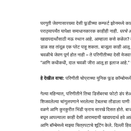
घरगुती जेवणासारख्या देसी फूडीच्या कम्फर्ट झोनमध्ये
पराठ्यापर्यंत यापेक्षा समाधानकारक काहीही नाही.
घरचे अ
खाद्यपदार्थांसाठी मऊ स्थान आहे. आम्हाला कसे कळेल? बरं
डाळ सह तांदूळ एक प्लेट पाहू शकता. बाजूला काही आलू 
चवळीचे जेवण पूर्ण होत नाही – ते परिणीतीच्या देसी मेजवान
“आणि कधीकधी, दाल चवळी जीरा आलू हा इलाज आहे.” सां
हे देखील वाचा:
परिणीती चोप्राच्या युनिक फूड कॉम्बोमध
गेल्या महिन्यात, परिणीतीने तिचा डिसेंबरचा फोटो डंप 
शिजवलेल्या चांगुलपणाने भरलेल्या टेबलचा तोंडाला पा
वळणे आणि कुरकुरीत भिंडी फ्राय सारखे दिसत होते. बाजूल
बघून आपल्याला काही देसी आरामदायी खाद्यपदार्थ हवे आहेत
आणि बॉम्बेमध्ये माझ्या चित्रपटाचे शूटिंग केले. दिल्ल