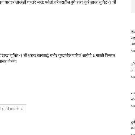
डून धारदार लोखंडी शस्त्रे जप्त; पर्वती परिसरातील पुणे शहर गुन्हे शाखा युनिट-२ ची
हि
पळ
ना
Au
ुन्हे शाखा युनिट-३ ची धडक कारवाई; गंभीर गुन्ह्यातील पाहिजे आरोपी ३ गावठी पिस्टल
ासह जेरबंद
लो
लाख
Au
सरा
जप्
Au
Load more
पुण
कार
Au