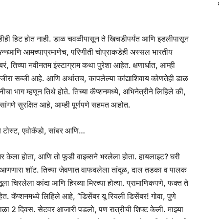
 काहीही हिट होत नाही. डाळ चवळीपासून ते खिचडीपर्यंत आणि इडलीपासून
न्न
आणि आमच्याप्रमाणेच, परिणीती चोप्राकडेही अस्सल भारतीय
, तिच्या नवीनतम इंस्टाग्राम कथा पुरेशा आहेत. क्षणार्धात, आम्ही
जीरा सब्जी आहे. आणि अर्थातच, कापलेल्या कांद्याशिवाय कोणतेही डाळ
ीचा भाग म्हणून तिथे होते. तिच्या कॅप्शनमध्ये, अभिनेत्रीने लिहिले की,
गणे सुरक्षित आहे, आम्ही पूर्णपणे सहमत आहोत.
्ये टोस्ट, एवोकॅडो, सांबर आणि…
शेअर केला होता, आणि तो फूडी वाइब्सने भरलेला होता. हायलाइट? घरी
णी आणणारा शॉट. तिच्या जेवणात वाफवलेला तांदूळ, दाल तडका व पालक
ा चिरलेला कांदा आणि हिरव्या मिरच्या होत्या. प्रामाणिकपणे, फक्त ते
. कॅप्शनमध्ये लिहिले आहे, “डिसेंबर यू रियली डिसेंबर! गोवा, पुणे
ी हिवाळा 2 दिवस. सेटवर आजारी पडलो, पण रात्रीची शिफ्ट केली. माझ्या