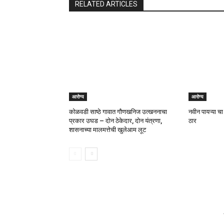
RELATED ARTICLES
आरोग्य
आरोग्य
कोळवडी साष्ठे गावात गौणखनिज उत्खननाचा
नवीन पायऱ्या चा
प्रकार उघड – दोन ठेकेदार, दोन यंत्रणा,
ठार
शासनाच्या मालमत्तेची खुलेआम लूट