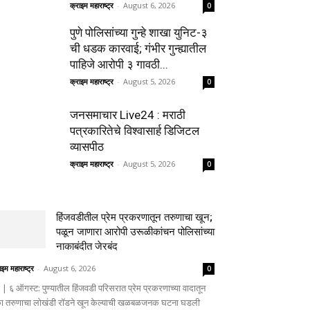
क्राइम महाराष्ट्र
-
August 6, 2026
0
पुणे पोलिसांच्या गुन्हे शाखा युनिट-३
ची धडक कारवाई; गंभीर गुन्ह्यातील
पाहिजे आरोपी ३ गावठी...
क्राइम महाराष्ट्र
-
August 5, 2026
0
जनसमाचार Live24 : मराठी
पत्रकारितेचे विश्वासार्ह डिजिटल
व्यासपीठ
क्राइम महाराष्ट्र
-
August 5, 2026
0
हिंजवडीतील प्रेम प्रकरणातून तरुणाचा खून;
पळून जाणारा आरोपी उरूळीकांचन पोलिसांच्या
नाकाबंदीत जेरबंद
ाइम महाराष्ट्र
-
August 6, 2026
0
णे | ६ ऑगस्ट: पुण्यातील हिंजवडी परिसरात प्रेम प्रकरणाच्या वादातून
ा तरुणाचा लोखंडी रॉडने खून केल्याची खळबळजनक घटना घडली