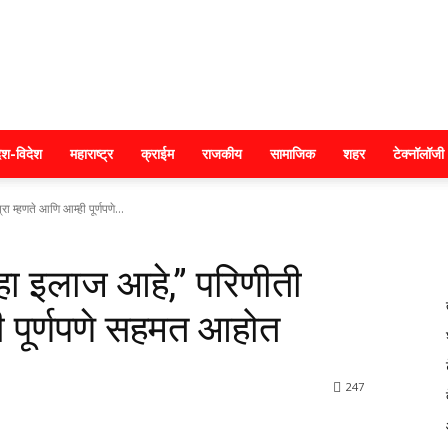
क्राइम
ेश-विदेश
महाराष्ट्र
क्राईम
राजकीय
सामाजिक
शहर
टेक्नॉलॉजी
म्हणते आणि आम्ही पूर्णपणे...
महाराष्ट्र
ा इलाज आहे,” परिणीती
ी पूर्णपणे सहमत आहोत
247