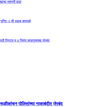
्ह्याचा यशस्वी छडा
शाखा युनिट-२ ची धडक कारवाई
३ गावठी पिस्टल व ४ जिवंत काडतुसासह जेरबंद
ूळीकांचन पोलिसांच्या नाकाबंदीत जेरबंद