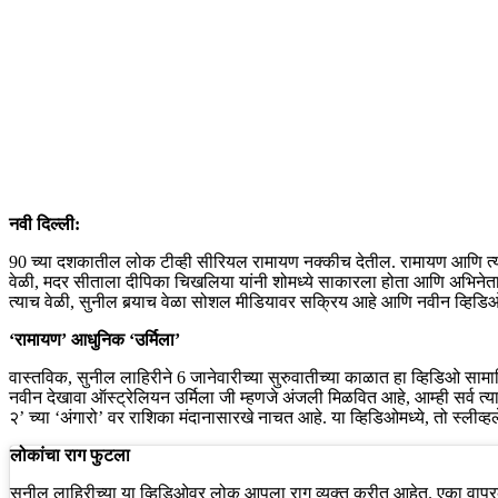
नवी दिल्ली:
90 च्या दशकातील लोक टीव्ही सीरियल रामायण नक्कीच देतील. रामायण आणि त्याच
वेळी, मदर सीताला दीपिका चिखलिया यांनी शोमध्ये साकारला होता आणि अभिने
त्याच वेळी, सुनील बर्‍याच वेळा सोशल मीडियावर सक्रिय आहे आणि नवीन व्हिड
‘रामायण’ आधुनिक ‘उर्मिला’
वास्तविक, सुनील लाहिरीने 6 जानेवारीच्या सुरुवातीच्या काळात हा व्हिडिओ साम
नवीन देखावा ऑस्ट्रेलियन उर्मिला जी म्हणजे अंजली मिळवित आहे, आम्ही सर्व त्याल
२’ च्या ‘अंगारो’ वर राशिका मंदानासारखे नाचत आहे. या व्हिडिओमध्ये, तो स्लीव्ह
लोकांचा राग फुटला
सुनील लाहिरीच्या या व्हिडिओवर लोक आपला राग व्यक्त करीत आहेत. एका वापरकर