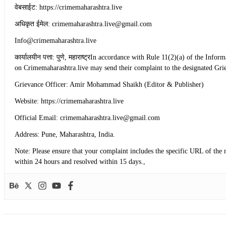
​वेबसाईट: https://crimemaharashtra.live
​अधिकृत ईमेल: crimemaharashtra.live@gmail.com
Info@crimemaharashtra.live
​कार्यालयीन पत्ता: पुणे, महाराष्ट्रIn accordance with Rule 11(2)(a) of the
on Crimemaharashtra.live may send their complaint to the designated Grie
​Grievance Officer: Amir Mohammad Shaikh (Editor & Publisher)
​Website: https://crimemaharashtra.live
​Official Email: crimemaharashtra.live@gmail.com
​Address: Pune, Maharashtra, India.
​Note: Please ensure that your complaint includes the specific URL of the 
within 24 hours and resolved within 15 days.,