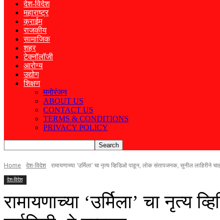
देश-विदेश
महाराष्ट्र
क्राईम
राजकीय
सामाजिक
शहर
टेक्नॉलॉजी
आरोग्य
उद्योग
शिक्षण
मनोरंजन
ABOUT US
CONTACT US
TERMS & CONDITIONS
PRIVACY POLICY
Home
देश-विदेश
रामायणाच्या 'उर्मिला' चा नृत्य व्हिडिओ पाहून, लोक संतापजनक, सुनील लाहिरीने चाहत
देश-विदेश
रामायणाच्या ‘उर्मिला’ चा नृत्य