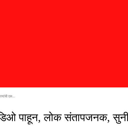
्यांची एक...
 व्हिडिओ पाहून, लोक संतापजनक, सु