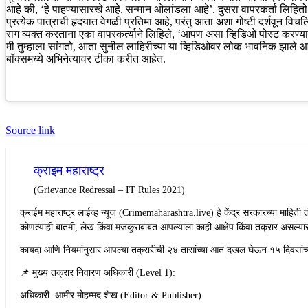
आहे की, ‘हे पाहण्यासारखे आहे, सन्मान ओलांडला आहे’. दुसरा वापरकर्ता लिहितो,
प्रत्येक पात्राची हृदयात वेगळी प्रतिमा आहे, परंतु आता अशा गोष्टी दर्शवून वि
राग व्यक्त करताना एका वापरकर्त्याने लिहिले, ‘आपण असा व्हिडिओ पोस्ट करण्य
मी तुम्हाला सांगतो, आता सुनील लाहिरीच्या या व्हिडिओवर लोक भावनिक झाले आ
बॉक्समध्ये अभिनेत्यावर टीका करीत आहेत.
Source link
क्राइम महाराष्ट्र
(Grievance Redressal – IT Rules 2021)
​क्राईम महाराष्ट्र लाईव्ह न्यूज (Crimemaharashtra.live) हे केंद्र सरकारच्या माहि
कोणत्याही बातमी, लेख किंवा मजकुराबाबत आपल्याला काही आक्षेप किंवा तक्रार असल्य
​कायदा आणि नियमांनुसार आपल्या तक्रारीची २४ तासांच्या आत दखल घेऊन १५ दिवसांच्
​📌 मुख्य तक्रार निवारण अधिकारी (Level 1):
​अधिकारी: आमीर मोहम्मद शेख (Editor & Publisher)