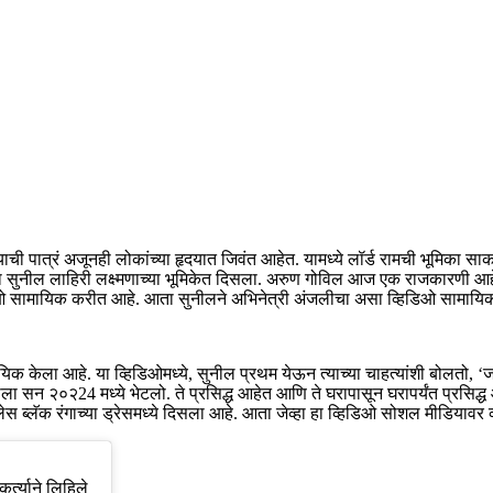
ी पात्रं अजूनही लोकांच्या हृदयात जिवंत आहेत. यामध्ये लॉर्ड रामची भूमिका स
ता सुनील लाहिरी लक्ष्मणाच्या भूमिकेत दिसला. अरुण गोविल आज एक राजकारणी 
िओ सामायिक करीत आहे. आता सुनीलने अभिनेत्री अंजलीचा असा व्हिडिओ सामायिक क
ायिक केला आहे. या व्हिडिओमध्ये, सुनील प्रथम येऊन त्याच्या चाहत्यांशी बोलतो, 
ा सन २०२24 मध्ये भेटलो. ते प्रसिद्ध आहेत आणि ते घरापासून घरापर्यंत प्रसिद्ध आहे
लेस ब्लॅक रंगाच्या ड्रेसमध्ये दिसला आहे. आता जेव्हा हा व्हिडिओ सोशल मीडियावर व्
्त्याने लिहिले