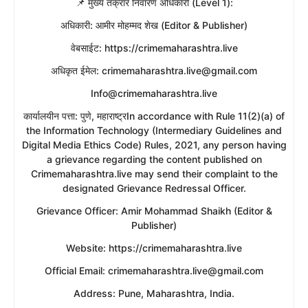
​📌 मुख्य तक्रार निवारण अधिकारी (Level 1):
​अधिकारी: आमीर मोहम्मद शेख (Editor & Publisher)
​वेबसाईट: https://crimemaharashtra.live
​अधिकृत ईमेल: crimemaharashtra.live@gmail.com
Info@crimemaharashtra.live
​कार्यालयीन पत्ता: पुणे, महाराष्ट्रIn accordance with Rule 11(2)(a) of
the Information Technology (Intermediary Guidelines and
Digital Media Ethics Code) Rules, 2021, any person having
a grievance regarding the content published on
Crimemaharashtra.live may send their complaint to the
designated Grievance Redressal Officer.
​Grievance Officer: Amir Mohammad Shaikh (Editor &
Publisher)
​Website: https://crimemaharashtra.live
​Official Email: crimemaharashtra.live@gmail.com
​Address: Pune, Maharashtra, India.