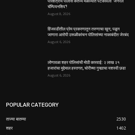
परिक्षेत्रीय पोलीस कर्तव्य मेळाव्यात पटकावली ‘जनरल
चॅम्पियनशिप’!
August 8, 2026
हिंजवडीतील प्रेम प्रकरणातून तरुणाचा खून; पळून
जाणारा आरोपी उरूळीकांचन पोलिसांच्या नाकाबंदीत जेरबंद
August 6, 2026
लोणावळा शहर पोलिसांची मोठी कारवाई: २ लाख २१
हजारांचा मुद्देमाल हस्तगत, चोरीच्या गुन्ह्याचा यशस्वी छडा
August 6, 2026
POPULAR CATEGORY
ताज्या बातम्या
2530
शहर
1402