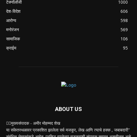
टेक्नॉलॉजी
1000
देश-विदेश
606
आरोग्य
598
मनोरंजन
569
सामाजिक
106
क्राईम
95
ABOUT US
✍🏻मुख्यसंपादक - अमीर मोहम्मद शेख
या संकेतस्थळावर प्रकाशित झालेला सर्व मजकूर, लेख आणि त्याचे हक्क , जबाबदारी''
संबंधित लेखकांकडे आहेत. प्रसिद्ध झालेल्या मजकुराशी संपादक सहमत असतीलच असे