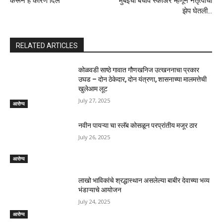
करून हे कारण दिले
मुंबईचा बचाव स्कोअर म्हणून नेतृत्वाची
झेप घेतली…
RELATED ARTICLES
कोळवडी साष्ठे गावात गौणखनिज उत्खननाचा प्रकार
उघड – दोन ठेकेदार, दोन यंत्रणा, शासनाच्या मालमत्तेची
खुलेआम लूट
July 27, 2025
आरोग्य
नवीन पायऱ्या चा स्लॅब कोसळून परप्रांतीय मजूर ठार
July 26, 2025
आरोग्य
लाखो भाविकांचे श्रद्धास्थान असलेल्या बाबीर देवाच्या भव्य
भंडाऱ्याचे आयोजन
July 24, 2025
आरोग्य