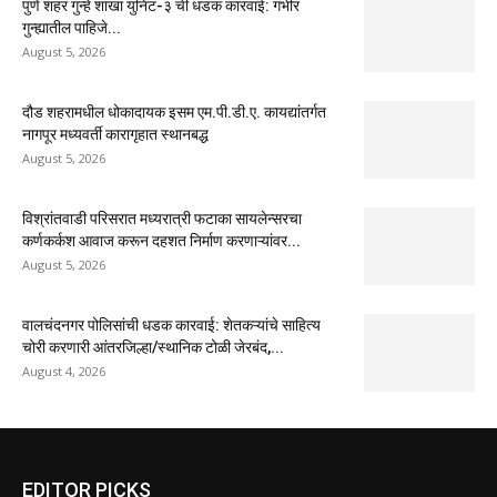
पुणे शहर गुन्हे शाखा युनिट-३ ची धडक कारवाई: गंभीर
गुन्ह्यातील पाहिजे...
August 5, 2026
दौड शहरामधील धोकादायक इसम एम.पी.डी.ए. कायद्यांतर्गत
नागपूर मध्यवर्ती कारागृहात स्थानबद्ध
August 5, 2026
विश्रांतवाडी परिसरात मध्यरात्री फटाका सायलेन्सरचा
कर्णकर्कश आवाज करून दहशत निर्माण करणाऱ्यांवर...
August 5, 2026
वालचंदनगर पोलिसांची धडक कारवाई: शेतकऱ्यांचे साहित्य
चोरी करणारी आंतरजिल्हा/स्थानिक टोळी जेरबंद,...
August 4, 2026
EDITOR PICKS