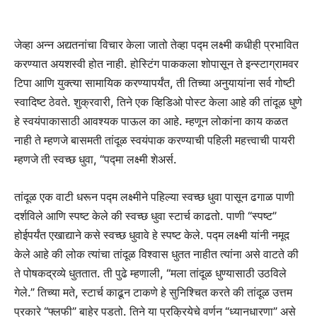
जेव्हा अन्न अद्यतनांचा विचार केला जातो तेव्हा पद्म लक्ष्मी कधीही प्रभावित
करण्यात अयशस्वी होत नाही. होस्टिंग पाककला शोपासून ते इन्स्टाग्रामवर
टिपा आणि युक्त्या सामायिक करण्यापर्यंत, ती तिच्या अनुयायांना सर्व गोष्टी
स्वादिष्ट ठेवते. शुक्रवारी, तिने एक व्हिडिओ पोस्ट केला आहे की तांदूळ धुणे
हे स्वयंपाकासाठी आवश्यक पाऊल का आहे. म्हणून लोकांना काय कळत
नाही ते म्हणजे बासमती तांदूळ स्वयंपाक करण्याची पहिली महत्त्वाची पायरी
म्हणजे ती स्वच्छ धुवा, “पद्मा लक्ष्मी शेअर्स.
तांदूळ एक वाटी धरून पद्म लक्ष्मीने पहिल्या स्वच्छ धुवा पासून ढगाळ पाणी
दर्शविले आणि स्पष्ट केले की स्वच्छ धुवा स्टार्च काढतो. पाणी “स्पष्ट”
होईपर्यंत एखाद्याने कसे स्वच्छ धुवावे हे स्पष्ट केले. पद्म लक्ष्मी यांनी नमूद
केले आहे की लोक त्यांचा तांदूळ विश्वास धुतत नाहीत त्यांना असे वाटते की
ते पोषकद्रव्ये धुततात. ती पुढे म्हणाली, “मला तांदूळ धुण्यासाठी उठविले
गेले.” तिच्या मते, स्टार्च काढून टाकणे हे सुनिश्चित करते की तांदूळ उत्तम
प्रकारे “फ्लफी” बाहेर पडतो. तिने या प्रक्रियेचे वर्णन “ध्यानधारणा” असे