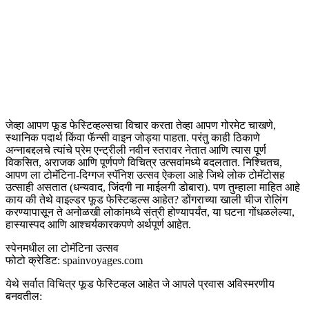
जेव्हा आपण फूड फेस्टिव्हल्सचा विचार करता तेव्हा आपण गोरमेट चाखणे,
स्थानिक पदार्थ किंवा फॅन्सी वाइन जोड्या पाहता. परंतु काही ठिकाणे
अन्नाबद्दलचे त्यांचे प्रेम एन्ट्रीली नवीन स्तरावर नेतात आणि त्यास पूर्ण
विकसित, अराजक आणि पूर्णपणे विचित्र उत्सवांमध्ये बदलतात. निश्चितच,
आपण ला टोमॅटिना-दिग्गज स्पॅनिश उत्सव ऐकला आहे जिथे लोक टोमॅटोसह
उत्साही असतात (धन्यवाद, जिंदगी ना माईलगी डोबारा). पण तुम्हाला माहित आहे
काय की तेथे वाइल्डर फूड फेस्टिव्हल्स आहेत? डोंगराच्या खाली चीज रोलिंग
करण्यापासून ते अनोळखी लोकांमध्ये संत्री होण्यापर्यंत, या घटना गोंधळलेल्या,
हास्यास्पद आणि आश्चर्यकारकपणे अर्थपूर्ण आहेत.
स्पेनमधील ला टोमॅटिना उत्सव
फोटो क्रेडिट: spainvoyages.com
येथे सर्वात विचित्र फूड फेस्टिव्हल आहेत जे आपले प्रवास अविस्मरणीय
बनवतील: