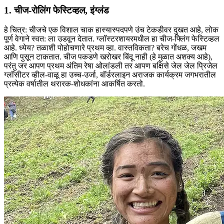
1. चीज-रोलिंग फेस्टिव्हल, इंग्लंड
हे चित्र: चीजचे एक विशाल चाक हास्यास्पदपणे उंच टेकडीवर दुखत आहे, लोक
पूर्ण वेगाने स्वत: ला उडवून देतात. ग्लॉस्टरशायरमधील हा चीज-फ्लिंग फेस्टिव्हल
आहे. ध्येय? तळाशी पोहोचणारे प्रथम व्हा. वास्तविकता? बरेच गोंधळ, जखम
आणि पुसून टाकतात. चीज पकडणे खरोखर बिंदू नाही (हे मुळात अशक्य आहे),
परंतु जर आपण प्रथम अंतिम रेषा ओलांडली तर आपण बक्षिसे जेल जेल प्रिजेल
ग्लॉसीटर व्हील-वाळू हा उच्च-उर्जा, बॉर्डरलाइन अराजक कार्यक्रम जगभरातील
प्रत्येक वर्षातील थरारक-शोधकांना आकर्षित करतो.