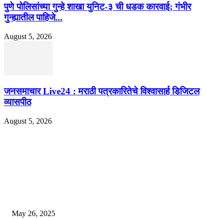
पुणे पोलिसांच्या गुन्हे शाखा युनिट-३ ची धडक कारवाई; गंभीर
गुन्ह्यातील पाहिजे...
August 5, 2026
जनसमाचार Live24 : मराठी पत्रकारितेचे विश्वासार्ह डिजिटल
व्यासपीठ
August 5, 2026
EDITOR PICKS
गॅस, अपचन आणि पोटातील जळजळ यासाठी रामबान आयुर्वेदिक औषधोपचार म्हणजे एका 
बडीशेप, पोटातील समस्यांवरील निश्चित उपाय
May 26, 2025