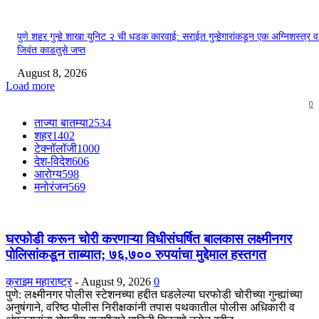
पुणे शहर गुन्हे शाखा युनिट २ ची धडक कारवाई: सराईत गुन्हेगारांकडून एक अग्निशस्त्र 
जिवंत काडतुसे जप्त
August 8, 2026
Load more
0
ताज्या बातम्या
2534
शहर
1402
टेक्नॉलॉजी
1000
देश-विदेश
606
आरोग्य
598
मनोरंजन
569
घरफोडी करून चोरी करणाऱ्या विधीसंघर्षित बालकास लक्ष्मीनगर
पोलिसांकडून ताब्यात; ७६,७०० रुपयांचा मुद्देमाल हस्तगत
क्राइम महाराष्ट्र
-
August 9, 2026
0
पुणे: लक्ष्मीनगर पोलीस स्टेशनच्या हद्दीत घडलेल्या घरफोडी चोरीच्या गुन्ह्यांच्या
अनुषंगाने, वरिष्ठ पोलीस निरीक्षकांनी तपास पथकातील पोलीस अधिकारी व