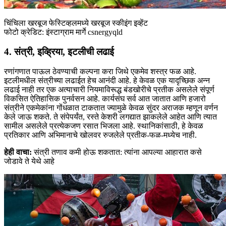
चिंचिला खरबूज फेस्टिव्हलमध्ये खरबूज स्कीइंग इव्हेंट
फोटो क्रेडिट: इंस्टाग्राम मार्गे csnergyqld
4. संत्री, इव्ह्रिया, इटलीची लढाई
रणांगणात पाऊल ठेवण्याची कल्पना करा जिथे एकमेव शस्त्र फळ आहे.
इटलीमधील संत्रीच्या लढाईत हेच आनंदी आहे. हे केवळ एक यादृच्छिक अन्न
लढाई नाही तर एक अत्याचारी नियमाविरूद्ध बंडखोरीचे प्रतीक असलेले संपूर्ण
विकसित ऐतिहासिक पुनर्वसन आहे. कार्यसंघ सर्व आत जातात आणि हजारो
संत्रीने एकमेकांना गोंधळात टाकतात ज्यामुळे केवळ सुंदर अराजक म्हणून वर्णन
केले जाऊ शकते. ते संपेपर्यंत, रस्ते केशरी लगद्यात झाकलेले आहेत आणि त्यात
सामील असलेले प्रत्येकजण रसात भिजला आहे. स्थानिकांसाठी, हे केवळ
प्रतिकार आणि अभिमानाचे खोलवर रुजलेले प्रतीक-फळ-मध्येच नाही.
हेही वाचा:
संत्री तणाव कमी होऊ शकतात: त्यांना आपल्या आहारात कसे
जोडावे ते येथे आहे