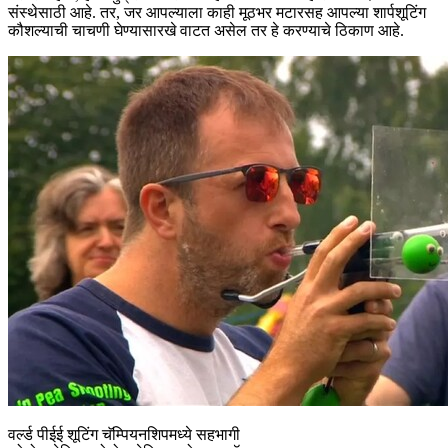
संस्थेसाठी आहे. तर, जर आपल्याला काही मूठभर मटारसह आपल्या शार्पशूटिंग
कौशल्याची चाचणी घेण्यासारखे वाटत असेल तर हे करण्याचे ठिकाण आहे.
वर्ल्ड पीईई शूटिंग चॅम्पियनशिपमध्ये सहभागी