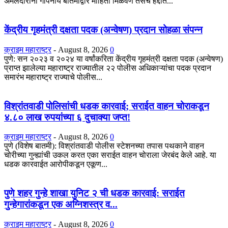
अंमलदारांना गोपनीय बातमीद्वारे माहिती मिळवणे तसेच हद्दीत...
केंद्रीय गृहमंत्री दक्षता पदक (अन्वेषण) प्रदान सोहळा संपन्न
क्राइम महाराष्ट्र
-
August 8, 2026
0
​पुणे: सन २०२३ व २०२४ या वर्षांकरिता केंद्रीय गृहमंत्री दक्षता पदक (अन्वेषण)
प्राप्त झालेल्या महाराष्ट्र राज्यातील २२ पोलीस अधिकाऱ्यांचा पदक प्रदान
समारंभ महाराष्ट्र राज्याचे पोलीस...
विश्रांतवाडी पोलिसांची धडक कारवाई; सराईत वाहन चोराकडून
४.८० लाख रुपयांच्या ६ दुचाक्या जप्त!
क्राइम महाराष्ट्र
-
August 8, 2026
0
पुणे (विशेष बातमी): विश्रांतवाडी पोलीस स्टेशनच्या तपास पथकाने वाहन
चोरीच्या गुन्ह्यांची उकल करत एका सराईत वाहन चोराला जेरबंद केले आहे. या
धडक कारवाईत आरोपीकडून एकूण...
पुणे शहर गुन्हे शाखा युनिट २ ची धडक कारवाई: सराईत
गुन्हेगारांकडून एक अग्निशस्त्र व...
क्राइम महाराष्ट्र
-
August 8, 2026
0