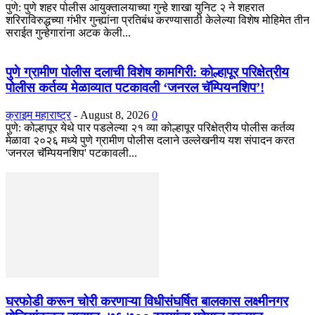
​पुणे: पुणे शहर पोलीस आयुक्तालयाच्या गुन्हे शाखा युनिट २ ने शहरात
शरिराविरुद्धच्या गंभीर गुन्ह्यांना प्रतिबंध करण्यासाठी केलेल्या विशेष मोहिमेत तीन
सराईत गुन्हेगारांना अटक केली...
पुणे ग्रामीण पोलीस दलाची विशेष कामगिरी: कोल्हापूर परिक्षेत्रीय
पोलीस कर्तव्य मेळाव्यात पटकावली ‘जनरल चॅम्पियनशिप’!
क्राइम महाराष्ट्र
-
August 8, 2026
0
पुणे: कोल्हापूर येथे पार पडलेल्या २१ व्या कोल्हापूर परिक्षेत्रीय पोलीस कर्तव्य
मेळावा २०२६ मध्ये पुणे ग्रामीण पोलीस दलाने उल्लेखनीय यश संपादन करत
'जनरल चॅम्पियनशिप' पटकावली...
घरफोडी करून चोरी करणाऱ्या विधीसंघर्षित बालकास लक्ष्मीनगर