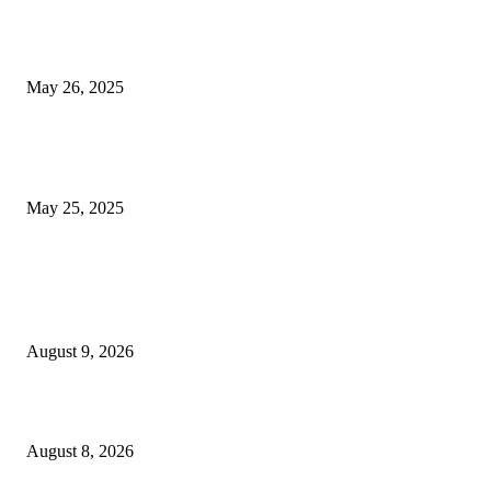
मुंबई: ओव्हरटेकिंगचा वाद, रस्त्यावर रागाच्या भरात मिडल रोडवर युवकाने ठार मारले
May 26, 2025
युक्रेनियन ड्रोन दरम्यानच्या शापात पुतीनचे हेलिकॉप्टर अडकले, त्यानंतर रशियन सैन्यान
आश्चर्यकारक दर्शविले
May 25, 2025
POPULAR POSTS
घरफोडी करून चोरी करणाऱ्या विधीसंघर्षित बालकास लक्ष्मीनगर पोलिसांकडून ताब्यात; 
रुपयांचा मुद्देमाल हस्तगत
August 9, 2026
केंद्रीय गृहमंत्री दक्षता पदक (अन्वेषण) प्रदान सोहळा संपन्न
August 8, 2026