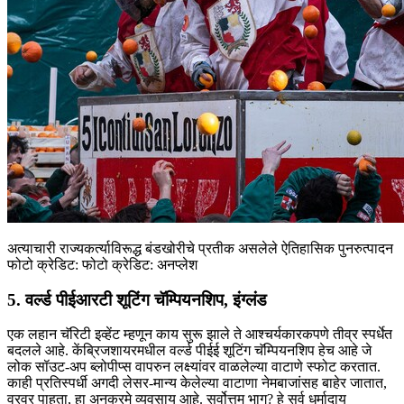
अत्याचारी राज्यकर्त्याविरूद्ध बंडखोरीचे प्रतीक असलेले ऐतिहासिक पुनरुत्पादन
फोटो क्रेडिट: फोटो क्रेडिट: अनप्लेश
5. वर्ल्ड पीईआरटी शूटिंग चॅम्पियनशिप, इंग्लंड
एक लहान चॅरिटी इव्हेंट म्हणून काय सुरू झाले ते आश्चर्यकारकपणे तीव्र स्पर्धेत
बदलले आहे. केंब्रिजशायरमधील वर्ल्ड पीईई शूटिंग चॅम्पियनशिप हेच आहे जे
लोक सॉउट-अप ब्लोपीप्स वापरुन लक्ष्यांवर वाळलेल्या वाटाणे स्फोट करतात.
काही प्रतिस्पर्धी अगदी लेसर-मान्य केलेल्या वाटाणा नेमबाजांसह बाहेर जातात,
वरवर पाहता, हा अनुक्रमे व्यवसाय आहे. सर्वोत्तम भाग? हे सर्व धर्मादाय