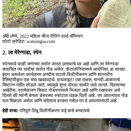
अ‍ॅबी लॅम्पे, 2022 महिला चीज रोलिंग वर्ल्ड चॅम्पियन
फोटो क्रेडिट: watsongsa.com
2. ला मेरेन्गाडा, स्पेन
स्पेनमध्ये काही जणांच्या सर्वात जास्त उत्सवांचे घर आहे आणि ला मेरेन्गाडा
कदाचित त्या सर्वांचा सर्वात गोड असेल. कॅटालोनियामध्ये आयोजित, हा साखर-
इंधन असलेला कार्यक्रम अगदीच वाटतो-विलीनीकरण आणि शास्त्रीय
वैशिष्ट्यीकृत एक भव्य खाद्यपदार्थ. हायलाइट? एक राक्षस, मानवी-आकाराचे
मिष्टान्न गर्दीत सोडले जाते, ज्यामुळे शुगर वॉरला सामोरे जावे लागते. दिवसाच्या
अखेरीस, प्रत्येकजण चिकट गोडपणामध्ये भिजला आहे आणि रस्त्यावर असे
दिसते की त्यांनी बेनला डेसरच्या स्फोटात धडक दिली आहे. जर आपल्याला गोड
दात मिळाला असेल आणि संदेशास हरकत नसेल तर हे आपल्यासाठी आहे.
हेही वाचा:
परिपूर्ण लिंबू विलीनीकरण पाई कसे बनवायचे