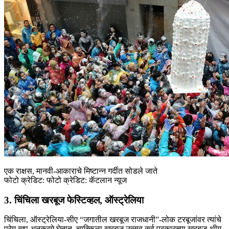
एक राक्षस, मानवी-आकाराचे मिष्टान्न गर्दीत सोडले जाते
फोटो क्रेडिट: फोटो क्रेडिट: कॅटलान न्यूज
3. चिंचिला खरबूज फेस्टिव्हल, ऑस्ट्रेलिया
चिंचिला, ऑस्ट्रेलिया-सीए “जगातील खरबूज राजधानी”-लोक टरबूजांवर त्यांचे
प्रेम खूप अनुक्रमे घेतात. चाच्किला खरबूज उत्सव सर्व प्रकारच्या खरबूज-थीम