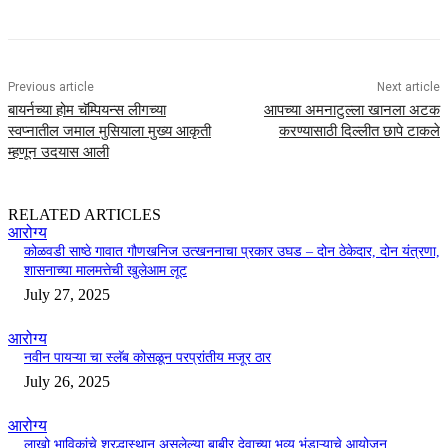
Previous article
Next article
बायर्नच्या होम चॅम्पियन्स लीगच्या
आपच्या अमनाटुल्ला खानला अटक
स्वप्नातील जमाल मुसियाला मुख्य आकृती
करण्यासाठी दिल्लीत छापे टाकले
म्हणून उदयास आली
RELATED ARTICLES
आरोग्य
कोळवडी साष्ठे गावात गौणखनिज उत्खननाचा प्रकार उघड – दोन ठेकेदार, दोन यंत्रणा,
शासनाच्या मालमत्तेची खुलेआम लूट
July 27, 2025
आरोग्य
नवीन पायऱ्या चा स्लॅब कोसळून परप्रांतीय मजूर ठार
July 26, 2025
आरोग्य
लाखो भाविकांचे श्रद्धास्थान असलेल्या बाबीर देवाच्या भव्य भंडाऱ्याचे आयोजन