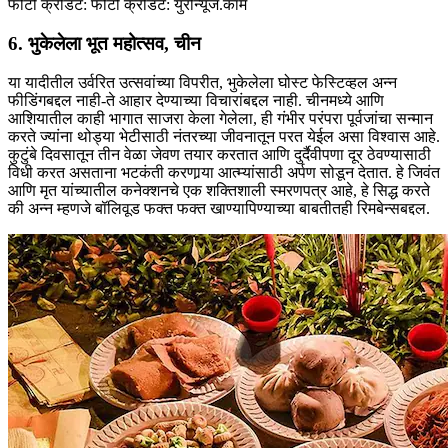
फोटो क्रेडिट: फोटो क्रेडिट: युरोन्यूज.कॉम
6. भुकेलेला भूत महोत्सव, चीन
या यादीतील उर्वरित उत्सवांच्या विपरीत, भुकेलेला घोस्ट फेस्टिव्हल अन्न
फीडिंगबद्दल नाही-ते आहार देण्याच्या विचारांबद्दल नाही. चीनमध्ये आणि
आशियातील काही भागात साजरा केला गेलेला, ही गंभीर परंपरा पूर्वजांचा सन्मान
करते ज्यांना थोड्या भेटीसाठी नंतरच्या जीवनातून परत येईल असा विश्वास आहे.
कुटुंबे दिवसातून तीन वेळा जेवण तयार करतात आणि दुर्दैवीपणा दूर ठेवण्यासाठी
विधी करत असताना भटकंती करणार्‍या आत्म्यांसाठी अर्पण सोडून देतात. हे जिवंत
आणि मृत यांच्यातील कनेक्शनचे एक शक्तिशाली स्मरणपत्र आहे, हे सिद्ध करते
की अन्न म्हणजे बॉलिवूड फक्त फक्त खाण्यापिण्याच्या बाबतीतही रिमबेन्सबद्दल.