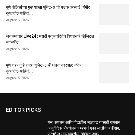
पुणे पोलिसांच्या गुन्हे शाखा युनिट-३ ची धडक कारवाई; गंभीर
गुन्ह्यातील पाहिजे...
August 5, 2026
जनसमाचार Live24 : मराठी पत्रकारितेचे विश्वासार्ह डिजिटल
व्यासपीठ
August 5, 2026
पुणे शहर गुन्हे शाखा युनिट-३ ची धडक कारवाई: गंभीर
गुन्ह्यातील पाहिजे...
August 5, 2026
EDITOR PICKS
गॅस, अपचन आणि पोटातील जळजळ यासाठी रामबान
आयुर्वेदिक औषधोपचार म्हणजे एका जातीची बडीशेप,
पोटातील समस्यांवरील निश्चित उपाय