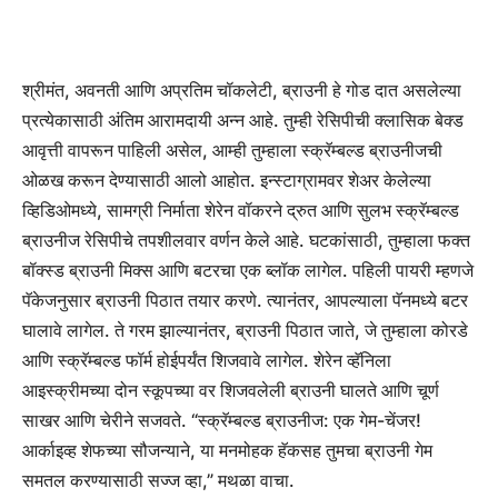
श्रीमंत, अवनती आणि अप्रतिम चॉकलेटी, ब्राउनी हे गोड दात असलेल्या
प्रत्येकासाठी अंतिम आरामदायी अन्न आहे. तुम्ही रेसिपीची क्लासिक बेक्ड
आवृत्ती वापरून पाहिली असेल, आम्ही तुम्हाला स्क्रॅम्बल्ड ब्राउनीजची
ओळख करून देण्यासाठी आलो आहोत. इन्स्टाग्रामवर शेअर केलेल्या
व्हिडिओमध्ये, सामग्री निर्माता शेरेन वॉकरने द्रुत आणि सुलभ स्क्रॅम्बल्ड
ब्राउनीज रेसिपीचे तपशीलवार वर्णन केले आहे. घटकांसाठी, तुम्हाला फक्त
बॉक्स्ड ब्राउनी मिक्स आणि बटरचा एक ब्लॉक लागेल. पहिली पायरी म्हणजे
पॅकेजनुसार ब्राउनी पिठात तयार करणे. त्यानंतर, आपल्याला पॅनमध्ये बटर
घालावे लागेल. ते गरम झाल्यानंतर, ब्राउनी पिठात जाते, जे तुम्हाला कोरडे
आणि स्क्रॅम्बल्ड फॉर्म होईपर्यंत शिजवावे लागेल. शेरेन व्हॅनिला
आइस्क्रीमच्या दोन स्कूपच्या वर शिजवलेली ब्राउनी घालते आणि चूर्ण
साखर आणि चेरीने सजवते. “स्क्रॅम्बल्ड ब्राउनीज: एक गेम-चेंजर!
आर्काइव्ह शेफच्या सौजन्याने, या मनमोहक हॅकसह तुमचा ब्राउनी गेम
समतल करण्यासाठी सज्ज व्हा,” मथळा वाचा.