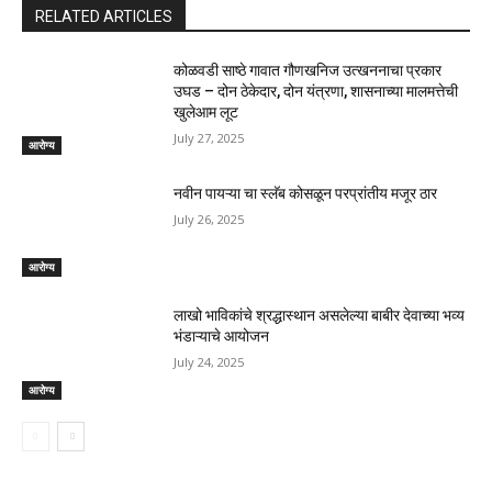
RELATED ARTICLES
कोळवडी साष्ठे गावात गौणखनिज उत्खननाचा प्रकार
उघड – दोन ठेकेदार, दोन यंत्रणा, शासनाच्या मालमत्तेची
खुलेआम लूट
July 27, 2025
आरोग्य
नवीन पायऱ्या चा स्लॅब कोसळून परप्रांतीय मजूर ठार
July 26, 2025
आरोग्य
लाखो भाविकांचे श्रद्धास्थान असलेल्या बाबीर देवाच्या भव्य
भंडाऱ्याचे आयोजन
July 24, 2025
आरोग्य